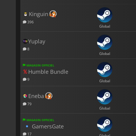
Kinguin
396
Global
Yuplay
8
Global
MAGASIN OFFICIEL
Humble Bundle
9
Global
Eneba
79
Global
MAGASIN OFFICIEL
GamersGate
17
Global