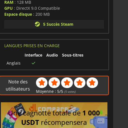
RAM
: 128 MB
GPU
: DirectX 9.0 Compatible
Espace disque
: 200 MB
5 Succès Steam
LANGUES PRISES EN CHARGE
Interface
Audio
Sous-titres
Anglais
Note des
utilisateurs
Moyenne :
5
/
5
(
5
votes)
Une cagnotte totale de
1 000
USDT
récompensera