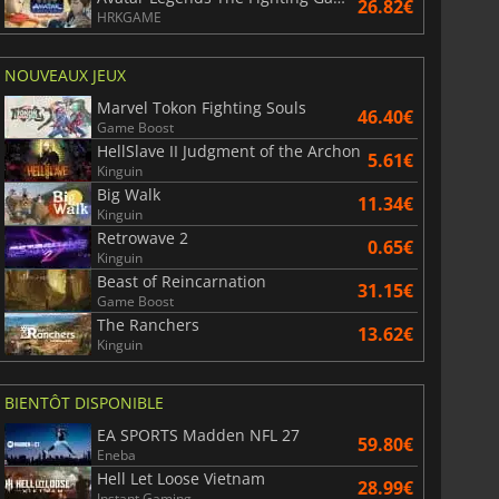
26.82€
HRKGAME
NOUVEAUX JEUX
Marvel Tokon Fighting Souls
46.40€
Game Boost
HellSlave II Judgment of the Archon
5.61€
Kinguin
Big Walk
11.34€
Kinguin
Retrowave 2
0.65€
Kinguin
Beast of Reincarnation
31.15€
Game Boost
The Ranchers
13.62€
Kinguin
BIENTÔT DISPONIBLE
EA SPORTS Madden NFL 27
59.80€
Eneba
Hell Let Loose Vietnam
28.99€
Instant Gaming