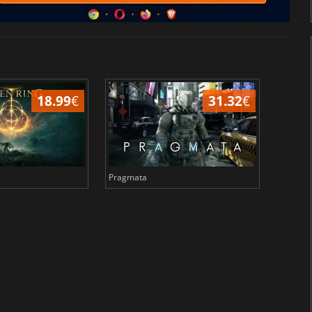
18.99
€
31.32
€
Pragmata
Total 