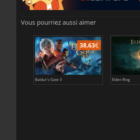
Vous pourriez aussi aimer
43.97
€
38.63
€
Baldur's Gate 3
Elden Ring