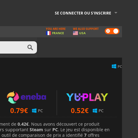
SE CONNECTER OU S'INSCRIRE
YOU ARE HERE
WE ALSO SUPPORT
Dark
FRANCE
USA
mode
PC
0.79
€
0.52
€
PC
PC
lement de
0.42€
. Nous avons découvert ce produit
rs supportant
Steam
sur
PC
. Le jeu est disponible en
 outil de comparaison de prix a identifié
7
offres