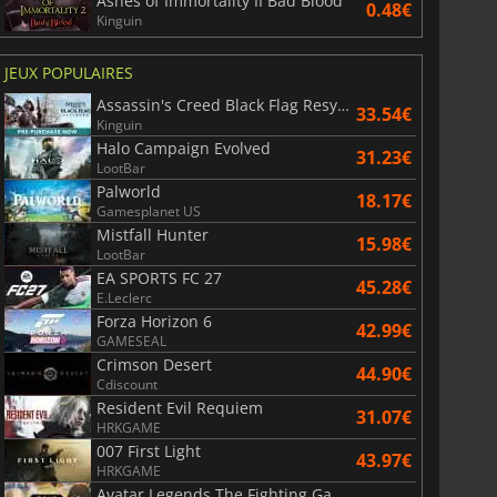
Ashes of Immortality II Bad Blood
0.48€
Kinguin
JEUX POPULAIRES
Assassin's Creed Black Flag Resynced
33.54€
Kinguin
Halo Campaign Evolved
31.23€
LootBar
Palworld
18.17€
Gamesplanet US
Mistfall Hunter
15.98€
LootBar
EA SPORTS FC 27
45.28€
E.Leclerc
Forza Horizon 6
42.99€
GAMESEAL
Crimson Desert
44.90€
Cdiscount
Resident Evil Requiem
31.07€
HRKGAME
007 First Light
43.97€
HRKGAME
Avatar Legends The Fighting Game