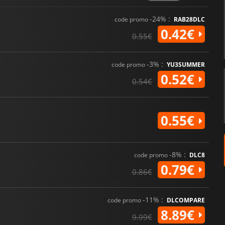
-24% :
code promo
RAB28DLC
0.42€
0.55€
-3% :
code promo
YU3SUMMER
0.52€
0.54€
0.55€
-8% :
code promo
DLC8
0.79€
0.86€
-11% :
code promo
DLCOMPARE
8.89€
9.99€