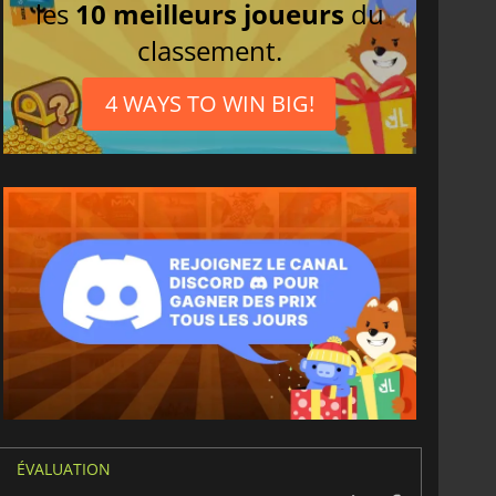
les
10 meilleurs joueurs
du
classement.
4 WAYS TO WIN BIG!
ÉVALUATION