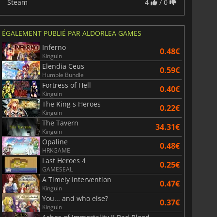
Steam
4
/ 0
ÉGALEMENT PUBLIÉ PAR ALDORLEA GAMES
Inferno
0.48€
Kinguin
Elendia Ceus
6.76
€
15.48
€
0.59€
Humble Bundle
Fortress of Hell
0.40€
Kinguin
The King s Heroes
0.22€
Kinguin
The Tavern
War WARHAMMER 3
Lies Of P
34.31€
Kinguin
Opaline
0.48€
HRKGAME
Last Heroes 4
0.25€
GAMESEAL
A Timely Intervention
0.47€
Kinguin
You... and who else?
0.37€
Kinguin