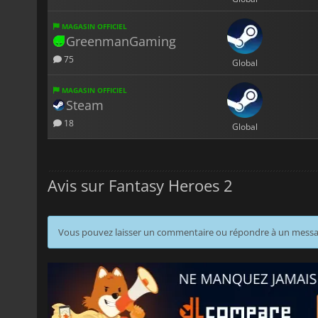
MAGASIN OFFICIEL
GreenmanGaming
75
Global
MAGASIN OFFICIEL
Steam
18
Global
Avis sur Fantasy Heroes 2
Vous pouvez laisser un commentaire ou répondre à un mess