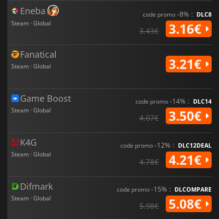
Eneba
-8% :
code promo
DLC8
Steam · Global
3.16€
3.43€
Fanatical
3.21€
Steam · Global
Game Boost
-14% :
code promo
DLC14
Steam · Global
3.50€
4.07€
K4G
-12% :
code promo
DLC12DEAL
Steam · Global
4.21€
4.78€
Difmark
-15% :
code promo
DLCOMPARE
Steam · Global
5.08€
5.98€