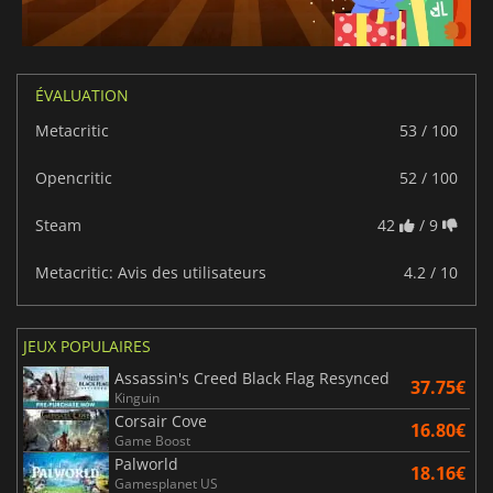
ÉVALUATION
Metacritic
53 / 100
Opencritic
52 / 100
Steam
42
/ 9
Metacritic: Avis des utilisateurs
4.2 / 10
JEUX POPULAIRES
Assassin's Creed Black Flag Resynced
37.75€
Kinguin
Corsair Cove
16.80€
Game Boost
Palworld
18.16€
Gamesplanet US