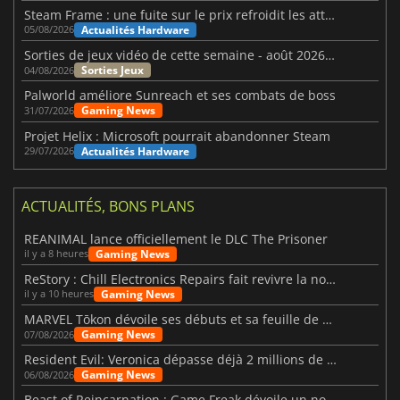
Steam Frame : une fuite sur le prix refroidit les attentes VR
Actualités Hardware
05/08/2026
Sorties de jeux vidéo de cette semaine - août 2026 (semaine 32)
Sorties Jeux
04/08/2026
Palworld améliore Sunreach et ses combats de boss
Gaming News
31/07/2026
Projet Helix : Microsoft pourrait abandonner Steam
Actualités Hardware
29/07/2026
ACTUALITÉS, BONS PLANS
REANIMAL lance officiellement le DLC The Prisoner
Gaming News
il y a 8 heures
ReStory : Chill Electronics Repairs fait revivre la nostalgie des années 2000
Gaming News
il y a 10 heures
MARVEL Tōkon dévoile ses débuts et sa feuille de route
Gaming News
07/08/2026
Resident Evil: Veronica dépasse déjà 2 millions de wishlists
Gaming News
06/08/2026
Beast of Reincarnation : Game Freak dévoile un nouveau pari