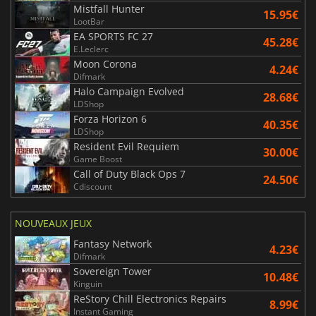
Mistfall Hunter
15.95€
LootBar
EA SPORTS FC 27
45.28€
E.Leclerc
Moon Corona
4.24€
Difmark
Halo Campaign Evolved
28.68€
LDShop
Forza Horizon 6
40.35€
LDShop
Resident Evil Requiem
30.00€
Game Boost
Call of Duty Black Ops 7
24.50€
Cdiscount
NOUVEAUX JEUX
Fantasy Network
4.23€
Difmark
Sovereign Tower
10.48€
Kinguin
ReStory Chill Electronics Repairs
8.99€
Instant Gaming