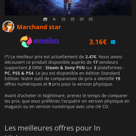
2.47
€
Marchand star
3.16
€
2.88
€
(*) Le meilleur prix est actuellement de
2.47€
. Nous avons
découvert ce produit disponible auprès de
17
vendeurs
supportant
2
DRM :
Steam & Sony PSN
sur
3
plateformes -
PC, PS5 & PS4
. Le jeu est disponible en édition Standard
Edition. Notre outil de comparaison de prix a identifié
19
offres numériques et
9
prix pour la version physique.
Avant d'acheter In Nightmare, prenez le temps de comparer
les prix, que vous préfériez l'acquérir en version physique en
magasin ou en version numérique avec une clé CD.
Les meilleures offres pour In