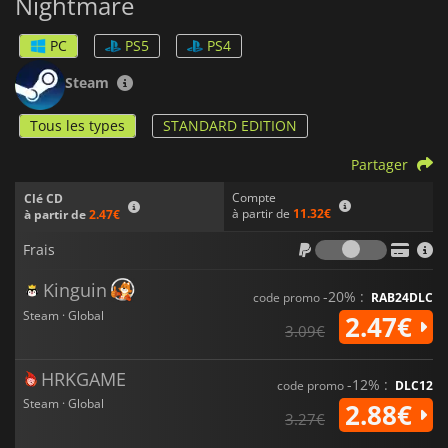
Nightmare
PC
PS5
PS4
Steam
Tous les types
STANDARD EDITION
Partager
Compte
Clé CD
à partir de
11.32€
à partir de
2.47€
Frais
Frais
Kinguin
-20% :
code promo
RAB24DLC
Steam · Global
2.47€
3.09€
HRKGAME
-12% :
code promo
DLC12
Steam · Global
2.88€
3.27€