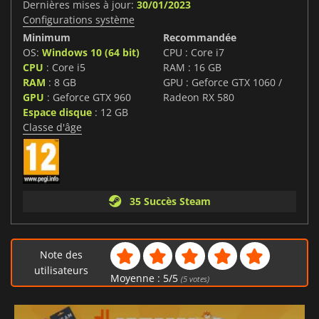
Dernières mises à jour:
30/01/2023
Configurations système
Minimum
Recommandée
OS:
Windows 10 (64 bit)
CPU : Core i7
CPU
: Core i5
RAM : 16 GB
RAM
: 8 GB
GPU : Geforce GTX 1060 /
GPU
: Geforce GTX 960
Radeon RX 580
Espace disque
: 12 GB
Classe d'âge
35 Succès Steam
Note des
utilisateurs
Moyenne :
5
/
5
(
5
votes)