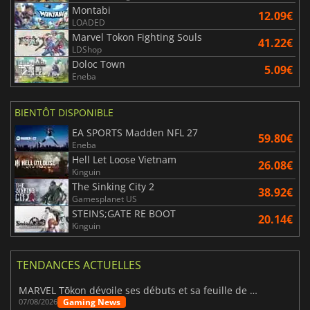
Montabi
12.09€
LOADED
Marvel Tokon Fighting Souls
41.22€
LDShop
Doloc Town
5.09€
Eneba
BIENTÔT DISPONIBLE
EA SPORTS Madden NFL 27
59.80€
Eneba
Hell Let Loose Vietnam
26.08€
Kinguin
The Sinking City 2
38.92€
Gamesplanet US
STEINS;GATE RE BOOT
20.14€
Kinguin
TENDANCES ACTUELLES
MARVEL Tōkon dévoile ses débuts et sa feuille de route
Gaming News
07/08/2026