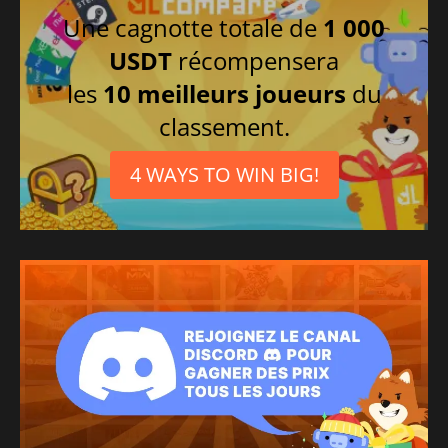
Une cagnotte totale de
1 000
USDT
récompensera
les
10 meilleurs joueurs
du
classement.
4 WAYS TO WIN BIG!