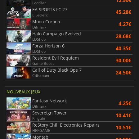
15.96€
LootBar
EA SPORTS FC 27
45.28€
E.Leclerc
Moon Corona
4.27€
Difmark
Halo Campaign Evolved
28.68€
LDShop
Forza Horizon 6
40.35€
LDShop
Resident Evil Requiem
30.00€
Game Boost
Call of Duty Black Ops 7
24.50€
Cdiscount
NOUVEAUX JEUX
Fantasy Network
4.25€
Difmark
Sovereign Tower
10.41€
Kinguin
ReStory Chill Electronics Repairs
10.51€
HRKGAME
Montabi