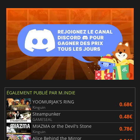
ÉGALEMENT PUBLIÉ PAR M.INDIE
YOOMURJAK'S RING
0.68€
Kinguin
Steampunker
0.48€
GAMESEAL
MIAZMA or the Devil's Stone
0.78€
Kinguin
Alice Behind the Mirror