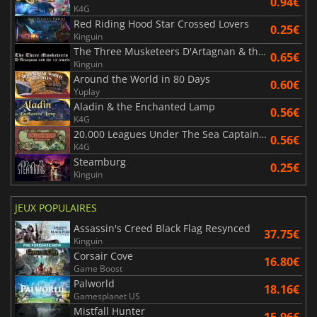
0.94€
K4G
Red Riding Hood Star Crossed Lovers
0.25€
Kinguin
The Three Musketeers D'Artagnan & the 12 Jewels
0.65€
Kinguin
Around the World in 80 Days
0.60€
Yuplay
Aladin & the Enchanted Lamp
0.56€
K4G
20.000 Leagues Under The Sea Captain Nemo
0.56€
K4G
Steamburg
0.25€
Kinguin
JEUX POPULAIRES
Assassin's Creed Black Flag Resynced
37.75€
Kinguin
Corsair Cove
16.80€
Game Boost
Palworld
18.16€
Gamesplanet US
Mistfall Hunter