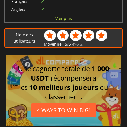
Français
Anglais
Italien
Voir plus
Allemand
Espagnol
Note des
utilisateurs
Moyenne :
5
/
5
(
5
votes)
Une cagnotte totale de
1 000
USDT
récompensera
les
10 meilleurs joueurs
du
classement.
4 WAYS TO WIN BIG!