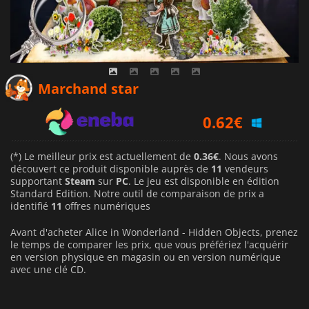
0.36
€
Marchand star
0.62
€
0.55
€
(*) Le meilleur prix est actuellement de
0.36€
. Nous avons
découvert ce produit disponible auprès de
11
vendeurs
supportant
Steam
sur
PC
. Le jeu est disponible en édition
Standard Edition. Notre outil de comparaison de prix a
identifié
11
offres numériques
Avant d'acheter Alice in Wonderland - Hidden Objects, prenez
le temps de comparer les prix, que vous préfériez l'acquérir
en version physique en magasin ou en version numérique
avec une clé CD.