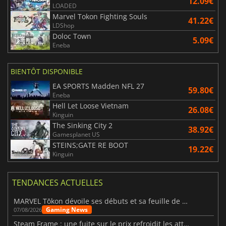
12.09€
LOADED
Marvel Tokon Fighting Souls
41.22€
LDShop
Doloc Town
5.09€
Eneba
BIENTÔT DISPONIBLE
EA SPORTS Madden NFL 27
59.80€
Eneba
Hell Let Loose Vietnam
26.08€
Kinguin
The Sinking City 2
38.92€
Gamesplanet US
STEINS;GATE RE BOOT
19.22€
Kinguin
TENDANCES ACTUELLES
MARVEL Tōkon dévoile ses débuts et sa feuille de route
Gaming News
07/08/2026
Steam Frame : une fuite sur le prix refroidit les attentes VR