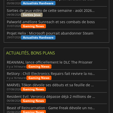
Actualités Hardware
05/08/2026
Sorties de jeux vidéo de cette semaine - août 2026 (semaine 32)
Sorties Jeux
04/08/2026
Palworld améliore Sunreach et ses combats de boss
Gaming News
31/07/2026
Projet Helix : Microsoft pourrait abandonner Steam
Actualités Hardware
29/07/2026
ACTUALITÉS, BONS PLANS
REANIMAL lance officiellement le DLC The Prisoner
Gaming News
il y a 14 heures
ReStory : Chill Electronics Repairs fait revivre la nostalgie des années 2000
Gaming News
il y a 16 heures
MARVEL Tōkon dévoile ses débuts et sa feuille de route
Gaming News
07/08/2026
Resident Evil: Veronica dépasse déjà 2 millions de wishlists
Gaming News
06/08/2026
Beast of Reincarnation : Game Freak dévoile un nouveau pari
Gaming News
05/08/2026