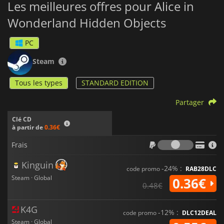
Les meilleures offres pour Alice in
Wonderland Hidden Objects
PC
Steam
Tous les types
STANDARD EDITION
Partager
Clé CD
à partir de
0.36€
Frais
Frais
Kinguin
-24% :
code promo
RAB28DLC
Steam · Global
0.36€
0.48€
K4G
-12% :
code promo
DLC12DEAL
Steam · Global