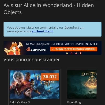
Avis sur Alice in Wonderland - Hidden
Objects
Vous pouvez laisser un commentaire ou répondre à un
message en vous
authentifiant
Vous pourriez aussi aimer
36.07
€
2
Baldur's Gate 3
Elden Ring