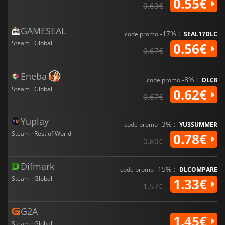
0.55€
0.63€
GAMESEAL
-17% :
code promo
SEAL17DLC
Steam · Global
0.56€
0.67€
Eneba
-8% :
code promo
DLC8
Steam · Global
0.62€
0.67€
Yuplay
-3% :
code promo
YU3SUMMER
Steam · Rest of World
0.78€
0.80€
Difmark
-15% :
code promo
DLCOMPARE
Steam · Global
1.33€
1.57€
G2A
1.45€
Steam · Global