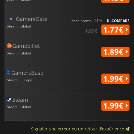
GamersGate
-11% :
code promo
DLCOMPARE
Steam · Global
1.77€
1.99€
Gamebillet
1.89€
Steam · Global
GamersBase
1.99€
Steam · Europe
Steam
1.99€
Steam · Global
Signaler une erreur ou un retour d'expérience