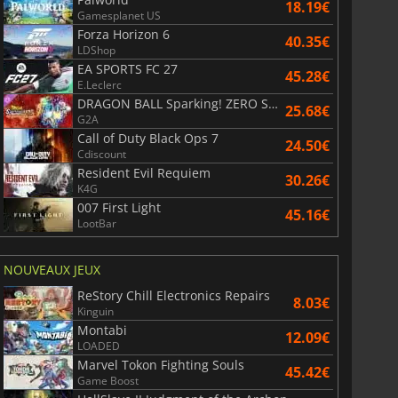
18.19€
Gamesplanet US
Forza Horizon 6
40.35€
LDShop
EA SPORTS FC 27
45.28€
E.Leclerc
DRAGON BALL Sparking! ZERO Super Limit Breaking NEO
25.68€
G2A
Call of Duty Black Ops 7
24.50€
Cdiscount
Resident Evil Requiem
30.26€
K4G
007 First Light
45.16€
LootBar
NOUVEAUX JEUX
ReStory Chill Electronics Repairs
8.03€
Kinguin
Montabi
12.09€
LOADED
Marvel Tokon Fighting Souls
45.42€
Game Boost