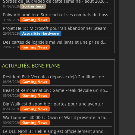
Sorties de jeux vidéo de cette semaine - août 2026 (semaine 32)
Sorties Jeux
04/08/2026
Palworld améliore Sunreach et ses combats de boss
Gaming News
31/07/2026
Projet Helix : Microsoft pourrait abandonner Steam
Actualités Hardware
29/07/2026
Des cartes de logiciels malveillants et une prise de contrôle de Discord ont touché Meccha Chameleon
Gaming News
28/07/2026
ACTUALITÉS, BONS PLANS
Resident Evil: Veronica dépasse déjà 2 millions de wishlists
Gaming News
06/08/2026
Beast of Reincarnation : Game Freak dévoile un nouveau pari
Gaming News
05/08/2026
Big Walk est disponible : partez pour une aventure entre amis
Gaming News
05/08/2026
Warhammer 40 000 : Dawn of War 4 présente la faction des Nécrons
Gaming News
30/07/2026
Le DLC Nioh 3 : Hell Rising est officiellement annoncé