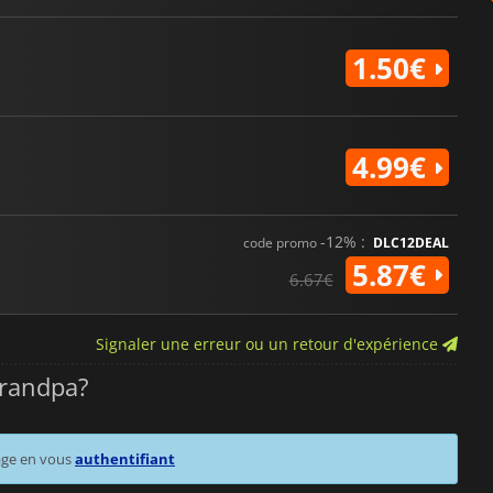
1.50€
4.99€
-12% :
code promo
DLC12DEAL
5.87€
6.67€
Signaler une erreur ou un retour d'expérience
Grandpa?
age en vous
authentifiant