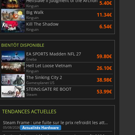
HellSlave II Judgment of the Archon
5.40€
Kinguin
Big Walk
11.34€
Kinguin
Kill The Shadow
6.54€
Kinguin
BIENTÔT DISPONIBLE
EA SPORTS Madden NFL 27
59.80€
Eneba
Hell Let Loose Vietnam
26.10€
Kinguin
The Sinking City 2
38.98€
Gamesplanet US
STEINS;GATE RE BOOT
53.99€
Steam
TENDANCES ACTUELLES
Steam Frame : une fuite sur le prix refroidit les attentes VR
Actualités Hardware
05/08/2026