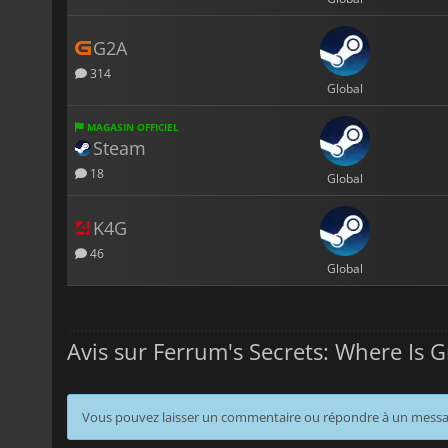
G2A
314
Global
MAGASIN OFFICIEL
Steam
18
Global
K4G
46
Global
Avis sur Ferrum's Secrets: Where Is 
Vous pouvez laisser un commentaire ou répondre à un mess