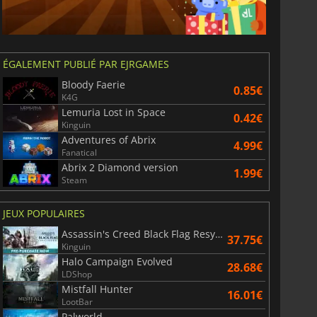
ÉGALEMENT PUBLIÉ PAR EJRGAMES
Bloody Faerie
0.85€
K4G
Lemuria Lost in Space
0.42€
Kinguin
Adventures of Abrix
4.99€
Fanatical
6.77
€
15.48
€
Abrix 2 Diamond version
1.99€
Steam
JEUX POPULAIRES
Assassin's Creed Black Flag Resynced
37.75€
War WARHAMMER 3
Lies Of P
Kinguin
Halo Campaign Evolved
28.68€
LDShop
Mistfall Hunter
16.01€
LootBar
Palworld