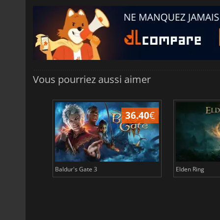
Vous pourriez aussi aimer
45.16
€
36.40
€
Baldur's Gate 3
Elden Ring