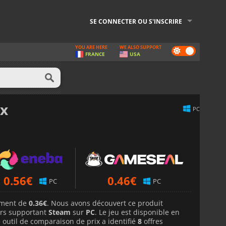
SE CONNECTER OU S'INSCRIRE
YOU ARE HERE
WE ALSO SUPPORT
Dark
FRANCE
USA
mode
ix
PC
0.56
€
0.46
€
PC
PC
lement de
0.36€
. Nous avons découvert ce produit
rs supportant
Steam
sur
PC
. Le jeu est disponible en
 outil de comparaison de prix a identifié
8
offres