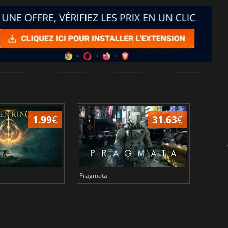
1.99
€
31.63
€
Pragmata
Total 