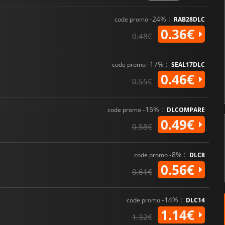
-24% :
code promo
RAB28DLC
0.36€
0.48€
-17% :
code promo
SEAL17DLC
0.46€
0.55€
-15% :
code promo
DLCOMPARE
0.49€
0.58€
-8% :
code promo
DLC8
0.56€
0.61€
-14% :
code promo
DLC14
1.14€
1.32€