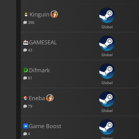
Kinguin
396
Global
GAMESEAL
43
Global
Difmark
81
Global
Eneba
79
Global
Game Boost
4
Global