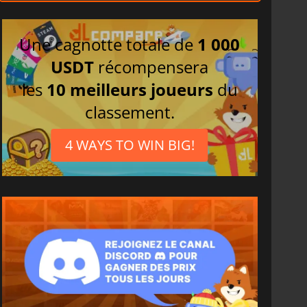
Une cagnotte totale de
1 000
USDT
récompensera
les
10 meilleurs joueurs
du
classement.
4 WAYS TO WIN BIG!