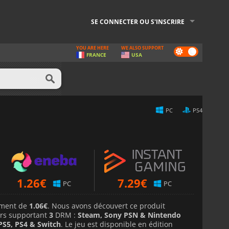
SE CONNECTER OU S'INSCRIRE
YOU ARE HERE
WE ALSO SUPPORT
Dark
FRANCE
USA
mode
PC
PS4
1.26
€
7.29
€
PC
PC
lement de
1.06€
. Nous avons découvert ce produit
rs supportant
3
DRM :
Steam, Sony PSN & Nintendo
PS5, PS4 & Switch
. Le jeu est disponible en édition