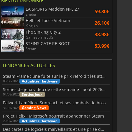
BIENTÔT DISPONIBLE
EA SPORTS Madden NFL 27
59.80€
Eneba
Hell Let Loose Vietnam
26.10€
Kinguin
The Sinking City 2
38.98€
Gamesplanet US
STEINS;GATE RE BOOT
53.99€
Steam
TENDANCES ACTUELLES
Steam Frame : une fuite sur le prix refroidit les attentes VR
Actualités Hardware
05/08/2026
Sorties de jeux vidéo de cette semaine - août 2026 (semaine 32)
Sorties Jeux
04/08/2026
Palworld améliore Sunreach et ses combats de boss
Gaming News
31/07/2026
Projet Helix : Microsoft pourrait abandonner Steam
Actualités Hardware
29/07/2026
Des cartes de logiciels malveillants et une prise de contrôle de Discord ont touché Meccha Chameleon