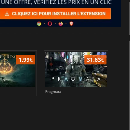
1.99
€
31.63
€
Pragmata
Total 