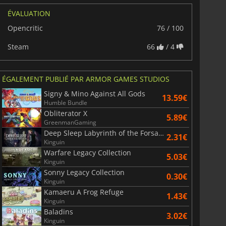
ÉVALUATION
Opencritic
76 / 100
Steam
66
/ 4
ÉGALEMENT PUBLIÉ PAR ARMOR GAMES STUDIOS
Signy & Mino Against All Gods
13.59€
6.77
€
15.48
€
Humble Bundle
Obliterator X
5.89€
GreenmanGaming
Deep Sleep Labyrinth of the Forsaken
2.31€
Kinguin
Warfare Legacy Collection
5.03€
War WARHAMMER 3
Lies Of P
Kinguin
Sonny Legacy Collection
0.30€
Kinguin
Kamaeru A Frog Refuge
1.43€
Kinguin
Baladins
3.02€
Kinguin