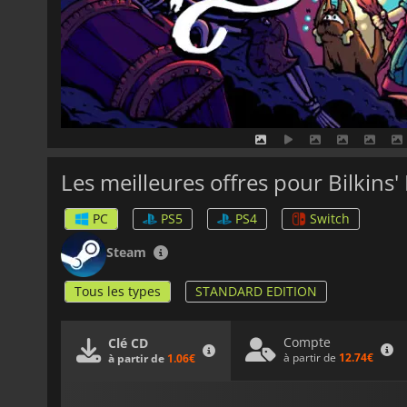
Les meilleures offres pour Bilkins' 
PC
PS5
PS4
Switch
Steam
Tous les types
STANDARD EDITION
Compte
Clé CD
à partir de
12.74€
à partir de
1.06€