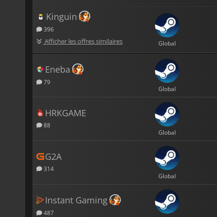
Kinguin
396
Afficher les offres similaires
Global
Eneba
79
Global
HRKGAME
88
Global
G2A
314
Global
Instant Gaming
487