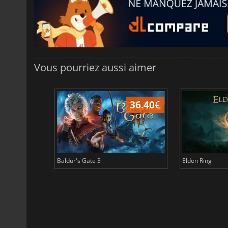
Vous pourriez aussi aimer
45.16
€
36.40
€
Baldur's Gate 3
Elden Ring