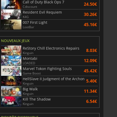
Call of Duty Black Ops 7
24.50€
Cdiscount
Resident Evil Requiem
30.26€
K4G
007 First Light
45.16€
LootBar
NOUVEAUX JEUX
ReStory Chill Electronics Repairs
8.03€
Kinguin
Montabi
12.09€
LOADED
Marvel Tokon Fighting Souls
45.42€
Game Boost
HellSlave II Judgment of the Archon
5.40€
Kinguin
Big Walk
11.34€
Kinguin
Kill The Shadow
6.54€
Kinguin