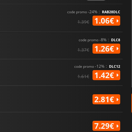
-24% :
code promo
RAB28DLC
1.06€
1.39€
-8% :
code promo
DLC8
1.26€
1.37€
-12% :
code promo
DLC12
1.42€
1.61€
2.81€
7.29€