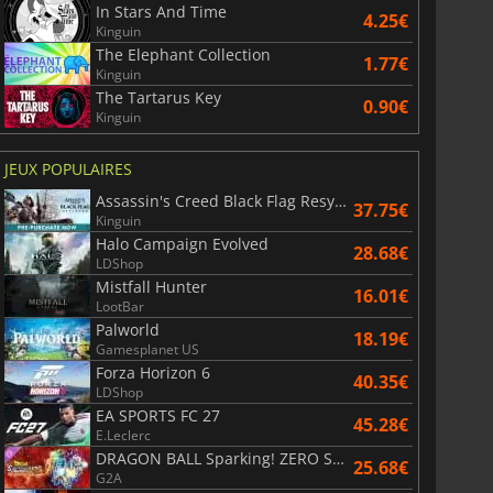
In Stars And Time
4.25€
Kinguin
The Elephant Collection
1.77€
Kinguin
The Tartarus Key
0.90€
Kinguin
JEUX POPULAIRES
Assassin's Creed Black Flag Resynced
37.75€
Kinguin
Halo Campaign Evolved
28.68€
LDShop
Mistfall Hunter
16.01€
LootBar
Palworld
18.19€
Gamesplanet US
Forza Horizon 6
40.35€
LDShop
EA SPORTS FC 27
45.28€
E.Leclerc
DRAGON BALL Sparking! ZERO Super Limit Breaking NEO
25.68€
G2A