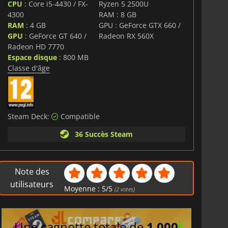
CPU
: Core i5-4430 / FX-
Ryzen 5 2500U
4300
RAM : 8 GB
RAM
: 4 GB
GPU : GeForce GTX 660 /
GPU
: GeForce GT 640 /
Radeon RX 560X
Radeon HD 7770
Espace disque
: 800 MB
Classe d'âge
Steam Deck:
Compatible
36 Succès Steam
Note des
utilisateurs
Moyenne :
5
/
5
(
2
votes)
Une cagnotte totale de
1 000