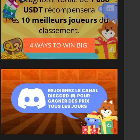
USDT
récompensera
les
10 meilleurs joueurs
du
classement.
4 WAYS TO WIN BIG!