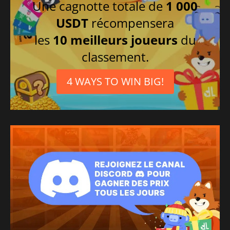
Une cagnotte totale de
1 000
USDT
récompensera
les
10 meilleurs joueurs
du
classement.
4 WAYS TO WIN BIG!