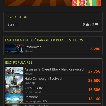
ÉVALUATION
Steam
19
/ 9
ÉGALEMENT PUBLIÉ PAR OUTER PLANET STUDIOS
Protonwar
6.28€
Kinguin
JEUX POPULAIRES
Assassin's Creed Black Flag Resynced
37.75€
Kinguin
Halo Campaign Evolved
28.68€
LDShop
Corsair Cove
16.80€
Game Boost
Palworld
18.16€
Gamesplanet US