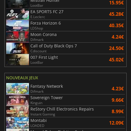
Mistfall Hunter
15.95€
LootBar
EA SPORTS FC 27
45.28€
E.Leclerc
Forza Horizon 6
40.35€
LDShop
Moon Corona
4.24€
Difmark
Call of Duty Black Ops 7
24.50€
Cdiscount
007 First Light
45.02€
LootBar
NOUVEAUX JEUX
Fantasy Network
4.23€
Difmark
Sovereign Tower
9.66€
Kinguin
ReStory Chill Electronics Repairs
8.99€
Instant Gaming
Montabi
12.09€
LOADED