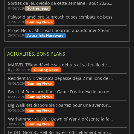
Sorties de jeux vidéo de cette semaine - août 2026 (semaine 32)
Sorties Jeux
04/08/2026
Palworld améliore Sunreach et ses combats de boss
Gaming News
31/07/2026
Projet Helix : Microsoft pourrait abandonner Steam
Actualités Hardware
29/07/2026
ACTUALITÉS, BONS PLANS
MARVEL Tōkon dévoile ses débuts et sa feuille de route
Gaming News
il y a 22 heures
Resident Evil: Veronica dépasse déjà 2 millions de wishlists
Gaming News
06/08/2026
Beast of Reincarnation : Game Freak dévoile un nouveau pari
Gaming News
05/08/2026
Big Walk est disponible : partez pour une aventure entre amis
Gaming News
05/08/2026
Warhammer 40 000 : Dawn of War 4 présente la faction des Nécrons
Gaming News
30/07/2026
Le DLC Nioh 3 : Hell Rising est officiellement annoncé