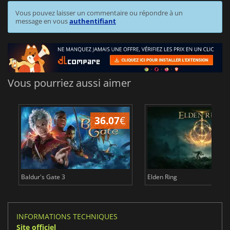
Vous pouvez laisser un commentaire ou répondre à un
message en vous
authentifiant
Vous pourriez aussi aimer
36.07
€
2
Baldur's Gate 3
Elden Ring
INFORMATIONS TECHNIQUES
Site officiel