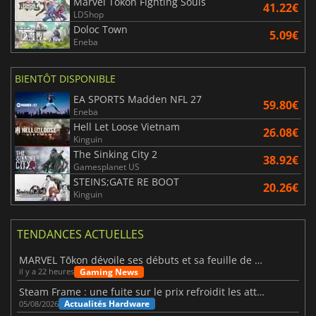
Marvel Tokon Fighting Souls
41.22€
LDShop
Doloc Town
5.09€
Eneba
BIENTÔT DISPONIBLE
EA SPORTS Madden NFL 27
59.80€
Eneba
Hell Let Loose Vietnam
26.08€
Kinguin
The Sinking City 2
38.92€
Gamesplanet US
STEINS;GATE RE BOOT
20.26€
Kinguin
TENDANCES ACTUELLES
MARVEL Tōkon dévoile ses débuts et sa feuille de route
Gaming News
il y a 22 heures
Steam Frame : une fuite sur le prix refroidit les attentes VR
Actualités Hardware
05/08/2026