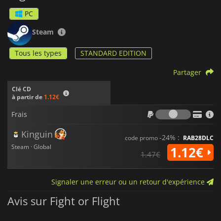
PC
Steam
Tous les types
STANDARD EDITION
Partager
Clé CD
à partir de
1.12€
Frais
Frais
Kinguin
-24% :
code promo
RAB28DLC
Steam · Global
1.12€
1.47€
Signaler une erreur ou un retour d'expérience
Avis sur Fight or Flight