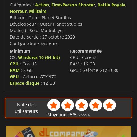
Catégories :
Action
,
First-Person Shooter
,
Battle Royale
,
Horreur
,
Militaire
Editeur : Outer Planet Studios
Développeur : Outer Planet Studios
Mode(s) : Solo, Multiplayer
Date de sortie : 27 octobre 2020
Configurations système
Minimum
Recommandée
OS:
Windows 10 (64 bit)
CPU : Core i7
CPU
: Core i5
RAM : 16 GB
RAM
: 8 GB
GPU : Geforce GTX 1080
GPU
: Geforce GTX 970
Espace disque
: 12 GB
Note des
utilisateurs
Moyenne :
5
/
5
(
2
votes)