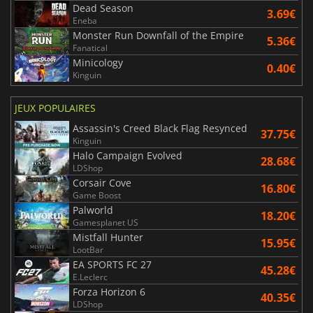
Dead Season
3.69€
Eneba
Monster Run Downfall of the Empire
5.36€
Fanatical
Minicology
0.40€
Kinguin
JEUX POPULAIRES
Assassin's Creed Black Flag Resynced
37.75€
Kinguin
Halo Campaign Evolved
28.68€
LDShop
Corsair Cove
16.80€
Game Boost
Palworld
18.20€
Gamesplanet US
Mistfall Hunter
15.95€
LootBar
EA SPORTS FC 27
45.28€
E.Leclerc
Forza Horizon 6
40.35€
LDShop