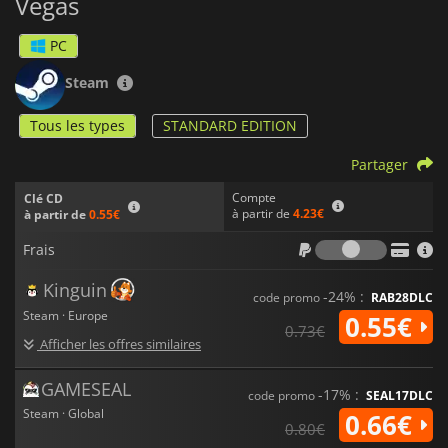
Vegas
PC
Steam
Tous les types
STANDARD EDITION
Partager
Compte
Clé CD
à partir de
4.23€
à partir de
0.55€
Frais
Frais
Kinguin
-24% :
code promo
RAB28DLC
Steam · Europe
0.55€
0.73€
Afficher les offres similaires
GAMESEAL
-17% :
code promo
SEAL17DLC
Steam · Global
0.66€
0.80€