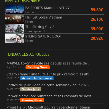
BIENTÔT DISPONIBLE
EA SPORTS Madden NFL 27
59.80€
Eneba
Hell Let Loose Vietnam
26.10€
Kinguin
The Sinking City 2
39.00€
Gamesplanet US
STEINS;GATE RE BOOT
20.92€
Kinguin
TENDANCES ACTUELLES
MARVEL Tōkon dévoile ses débuts et sa feuille de route
Gaming News
il y a 15 heures
Steam Frame : une fuite sur le prix refroidit les attentes VR
Actualités Hardware
05/08/2026
Sorties de jeux vidéo de cette semaine - août 2026 (semaine 32)
Sorties Jeux
04/08/2026
Palworld améliore Sunreach et ses combats de boss
Gaming News
31/07/2026
Projet Helix : Microsoft pourrait abandonner Steam