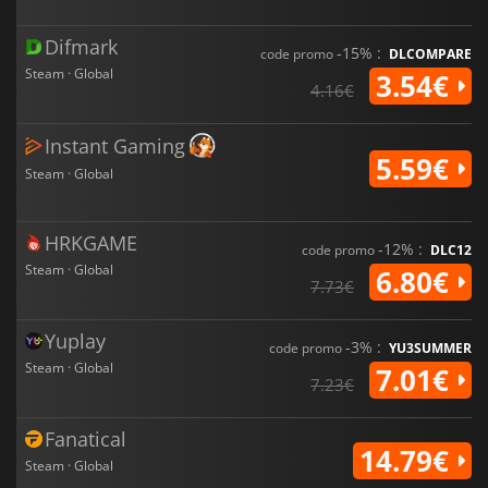
Difmark
-15% :
code promo
DLCOMPARE
Steam · Global
3.54€
4.16€
Instant Gaming
5.59€
Steam · Global
HRKGAME
-12% :
code promo
DLC12
Steam · Global
6.80€
7.73€
Yuplay
-3% :
code promo
YU3SUMMER
Steam · Global
7.01€
7.23€
Fanatical
14.79€
Steam · Global