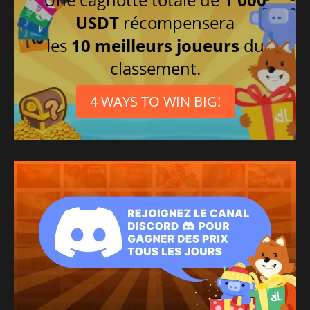
USDT
récompensera
les
10 meilleurs joueurs
du
classement.
4 WAYS TO WIN BIG!