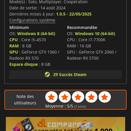
Mode(s) : Solo, Multiplayer, Coopération
Date de sortie : 14 août 2024
Dernières mises à jour:
1.0.5 - 22/05/2025
Configurations système
Minimum
Recommandée
OS:
Windows 8 (64-bit)
OS:
Windows 10 (64-bit)
CPU
: Core i5-4570
CPU : Core i7-7700K
RAM
: 8 GB
RAM : 16 GB
GPU
: GeForce GTX 1060 /
GPU : GeForce GTX 2060 /
Radeon RX 570
Radeon RX 5700
Espace disque
: 8 GB
29 Succès Steam
Note des
utilisateurs
Moyenne :
5
/
5
(
2
votes)
Une cagnotte totale de
1 000