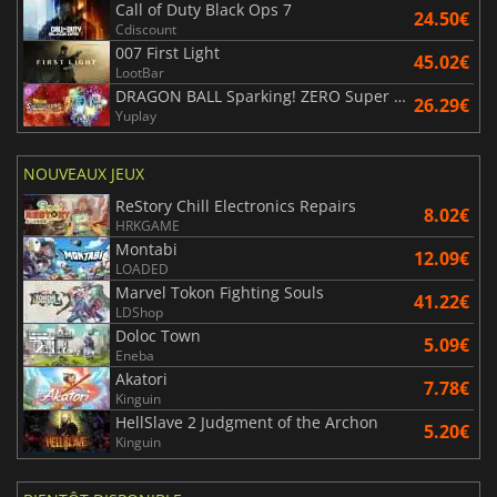
Call of Duty Black Ops 7
24.50€
Cdiscount
007 First Light
45.02€
LootBar
DRAGON BALL Sparking! ZERO Super Limit Breaking NEO
26.29€
Yuplay
NOUVEAUX JEUX
ReStory Chill Electronics Repairs
8.02€
HRKGAME
Montabi
12.09€
LOADED
Marvel Tokon Fighting Souls
41.22€
LDShop
Doloc Town
5.09€
Eneba
Akatori
7.78€
Kinguin
HellSlave 2 Judgment of the Archon
5.20€
Kinguin