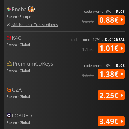
Eneba
-8% :
code promo
DLC8
Steam · Europe
0.88€
0.96€
Afficher les offres similaires
K4G
-12% :
code promo
DLC12DEAL
Steam · Global
1.01€
1.15€
PremiumCDKeys
-8% :
code promo
DLC8
Steam · Global
1.38€
1.50€
G2A
2.25€
Steam · Global
LOADED
3.49€
Steam · Global