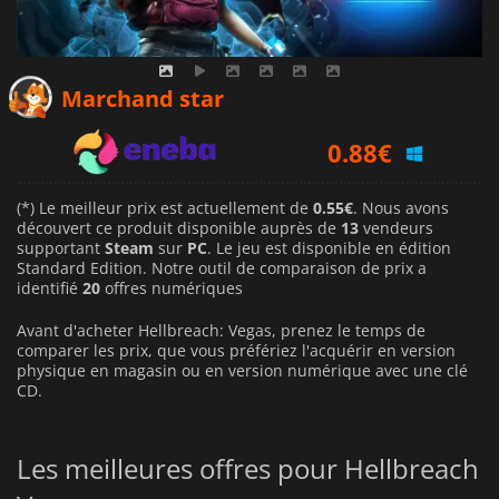
0.55
€
Marchand star
0.88
€
5.59
€
(*) Le meilleur prix est actuellement de
0.55€
. Nous avons
découvert ce produit disponible auprès de
13
vendeurs
supportant
Steam
sur
PC
. Le jeu est disponible en édition
Standard Edition. Notre outil de comparaison de prix a
identifié
20
offres numériques
Avant d'acheter Hellbreach: Vegas, prenez le temps de
comparer les prix, que vous préfériez l'acquérir en version
physique en magasin ou en version numérique avec une clé
CD.
Les meilleures offres pour Hellbreach