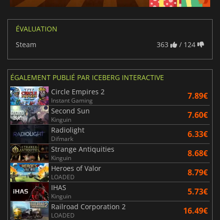
ÉVALUATION
Steam
363
/ 124
ÉGALEMENT PUBLIÉ PAR ICEBERG INTERACTIVE
Circle Empires 2
7.89€
Instant Gaming
Second Sun
7.60€
Kinguin
Radiolight
6.33€
Difmark
Strange Antiquities
8.68€
Kinguin
Heroes of Valor
8.79€
LOADED
IHAS
5.73€
Kinguin
Railroad Corporation 2
16.49€
LOADED