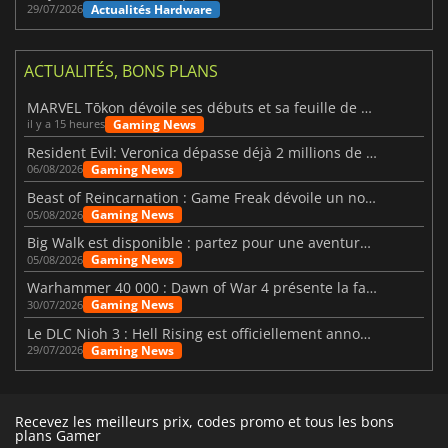
Actualités Hardware
29/07/2026
ACTUALITÉS, BONS PLANS
MARVEL Tōkon dévoile ses débuts et sa feuille de route
Gaming News
il y a 15 heures
Resident Evil: Veronica dépasse déjà 2 millions de wishlists
Gaming News
06/08/2026
Beast of Reincarnation : Game Freak dévoile un nouveau pari
Gaming News
05/08/2026
Big Walk est disponible : partez pour une aventure entre amis
Gaming News
05/08/2026
Warhammer 40 000 : Dawn of War 4 présente la faction des Nécrons
Gaming News
30/07/2026
Le DLC Nioh 3 : Hell Rising est officiellement annoncé
Gaming News
29/07/2026
Recevez les meilleurs prix, codes promo et tous les bons
plans Gamer