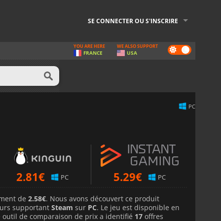
SE CONNECTER OU S'INSCRIRE
YOU ARE HERE
WE ALSO SUPPORT
Dark
FRANCE
USA
mode
PC
2.81
€
5.29
€
PC
PC
lement de
2.58€
. Nous avons découvert ce produit
urs supportant
Steam
sur
PC
. Le jeu est disponible en
 outil de comparaison de prix a identifié
17
offres