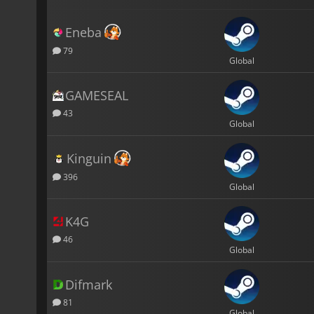
Eneba
79
Global
GAMESEAL
43
Global
Kinguin
396
Global
K4G
46
Global
Difmark
81
Global