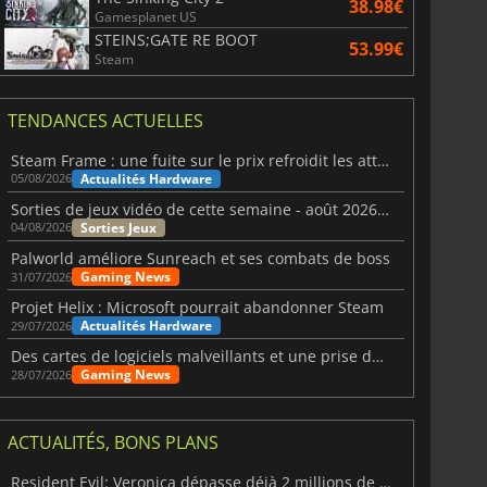
38.98€
Gamesplanet US
STEINS;GATE RE BOOT
53.99€
Steam
TENDANCES ACTUELLES
Steam Frame : une fuite sur le prix refroidit les attentes VR
Actualités Hardware
05/08/2026
Sorties de jeux vidéo de cette semaine - août 2026 (semaine 32)
Sorties Jeux
04/08/2026
Palworld améliore Sunreach et ses combats de boss
Gaming News
31/07/2026
Projet Helix : Microsoft pourrait abandonner Steam
Actualités Hardware
29/07/2026
Des cartes de logiciels malveillants et une prise de contrôle de Discord ont touché Meccha Chameleon
Gaming News
28/07/2026
ACTUALITÉS, BONS PLANS
Resident Evil: Veronica dépasse déjà 2 millions de wishlists