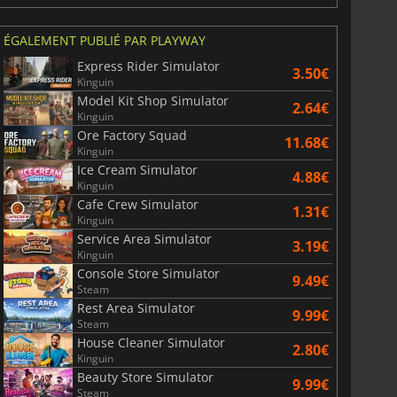
ÉGALEMENT PUBLIÉ PAR PLAYWAY
Express Rider Simulator
3.50€
Kinguin
Model Kit Shop Simulator
2.64€
Kinguin
Ore Factory Squad
11.68€
Kinguin
Ice Cream Simulator
4.88€
Kinguin
Cafe Crew Simulator
1.31€
Kinguin
Service Area Simulator
3.19€
Kinguin
Console Store Simulator
9.49€
Steam
Rest Area Simulator
9.99€
Steam
House Cleaner Simulator
2.80€
Kinguin
Beauty Store Simulator
9.99€
Steam