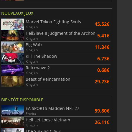
NOUVEAUX JEUX
Marvel Tokon Fighting Souls
45.52€
Kinguin
HellSlave II Judgment of the Archon
5.41€
Kinguin
Big Walk
11.34€
Kinguin
Kill The Shadow
6.73€
Kinguin
Retrowave 2
0.68€
Kinguin
Beast of Reincarnation
29.23€
Kinguin
BIENTÔT DISPONIBLE
EA SPORTS Madden NFL 27
59.80€
Eneba
Hell Let Loose Vietnam
26.11€
Kinguin
The Sinking City 2