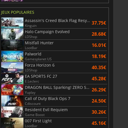
JEUX POPULAIRES
Assassin's Creed Black Flag Resynced
37.75€
Kinguin
Halo Campaign Evolved
28.68€
LDShop
Mistfall Hunter
16.01€
LootBar
Palworld
18.19€
Gamesplanet US
Forza Horizon 6
40.35€
LDShop
EA SPORTS FC 27
45.28€
6.77
€
15.48
€
E.Leclerc
DRAGON BALL Sparking! ZERO Super Limit Breaking NEO
26.29€
Yuplay
Call of Duty Black Ops 7
24.50€
Cdiscount
Resident Evil Requiem
30.26€
War WARHAMMER 3
Lies Of P
Game Boost
007 First Light
45.16€
LootBar