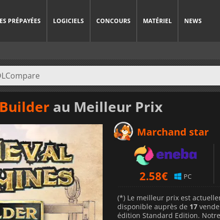
ES PRÉPAYÉES
LOGICIELS
CONCOURS
MATÉRIEL
NEWS
Builder
au Meilleur Prix
Marchand star
2.58
€
PC
(*) Le meilleur prix est actuel
disponible auprès de
17
vende
édition Standard Edition. Notre