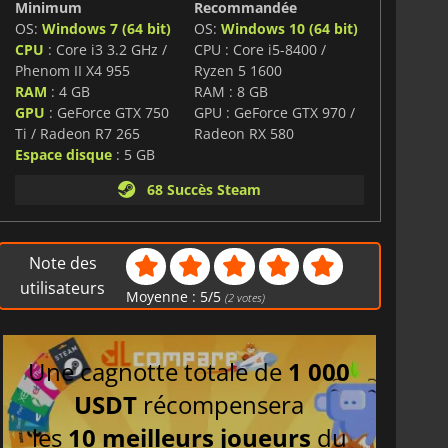
Minimum
Recommandée
OS:
Windows 7 (64 bit)
OS:
Windows 10 (64 bit)
CPU
: Core i3 3.2 GHz /
CPU : Core i5-8400 /
Phenom II X4 955
Ryzen 5 1600
RAM
: 4 GB
RAM : 8 GB
GPU
: GeForce GTX 750
GPU : GeForce GTX 970 /
Ti / Radeon R7 265
Radeon RX 580
Espace disque
: 5 GB
68 Succès Steam
Note des
utilisateurs
Moyenne :
5
/
5
(
2
votes)
Une cagnotte totale de
1 000
USDT
récompensera
les
10 meilleurs joueurs
du