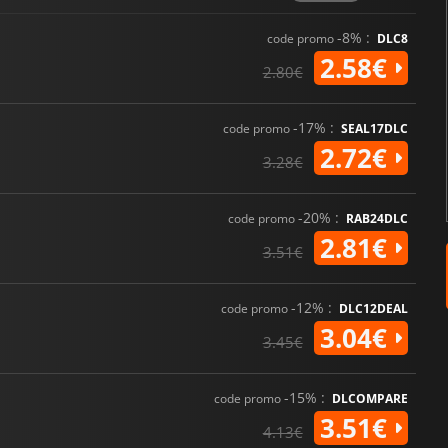
-8% :
code promo
DLC8
2.58€
2.80€
-17% :
code promo
SEAL17DLC
2.72€
3.28€
-20% :
code promo
RAB24DLC
2.81€
3.51€
-12% :
code promo
DLC12DEAL
3.04€
3.45€
-15% :
code promo
DLCOMPARE
3.51€
4.13€