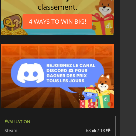
classement.
4 WAYS TO WIN BIG!
ÉVALUATION
Steam
68
/ 18