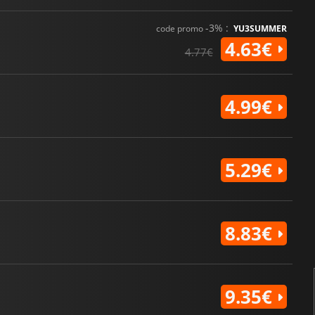
-3% :
code promo
YU3SUMMER
4.63€
4.77€
4.99€
5.29€
8.83€
9.35€