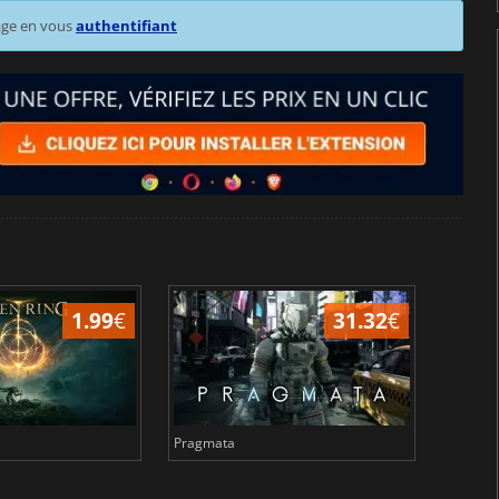
age en vous
authentifiant
1.99
€
31.32
€
Pragmata
Total 