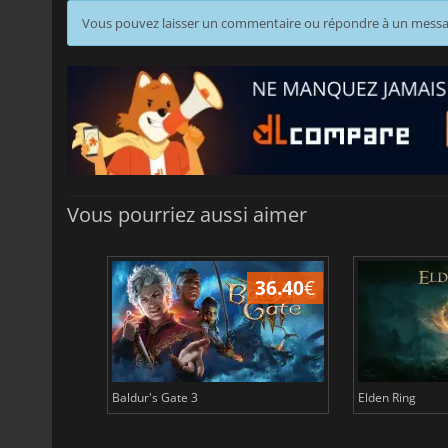
Vous pouvez laisser un commentaire ou répondre à un mess
Vous pourriez aussi aimer
45.16
€
36.40
€
Baldur's Gate 3
Elden Ring