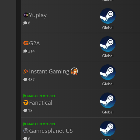
Yuplay
8
Global
G2A
314
Global
Instant Gaming
487
Global
MAGASIN OFFICIEL
Fanatical
18
Global
MAGASIN OFFICIEL
Gamesplanet US
6