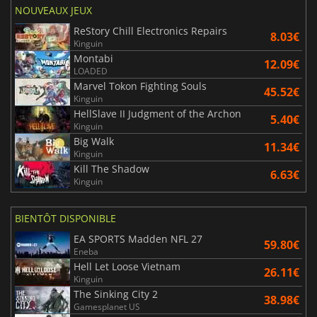
NOUVEAUX JEUX
ReStory Chill Electronics Repairs
8.03€
Kinguin
Montabi
12.09€
LOADED
Marvel Tokon Fighting Souls
45.52€
Kinguin
HellSlave II Judgment of the Archon
5.40€
Kinguin
Big Walk
11.34€
Kinguin
Kill The Shadow
6.63€
Kinguin
BIENTÔT DISPONIBLE
EA SPORTS Madden NFL 27
59.80€
Eneba
Hell Let Loose Vietnam
26.11€
Kinguin
The Sinking City 2
38.98€
Gamesplanet US