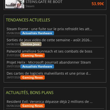
STEINS;GATE RE BOOT
53.99€
Steam
TENDANCES ACTUELLES
Steam Frame : une fuite sur le prix refroidit les attentes VR
Actualités Hardware
05/08/2026
Sorties de jeux vidéo de cette semaine - août 2026 (semaine 32)
Sorties Jeux
04/08/2026
Palworld améliore Sunreach et ses combats de boss
Gaming News
31/07/2026
Projet Helix : Microsoft pourrait abandonner Steam
Actualités Hardware
29/07/2026
Des cartes de logiciels malveillants et une prise de contrôle de Discord ont touché Meccha Chameleon
Gaming News
28/07/2026
ACTUALITÉS, BONS PLANS
Resident Evil: Veronica dépasse déjà 2 millions de wishlists
Gaming News
06/08/2026