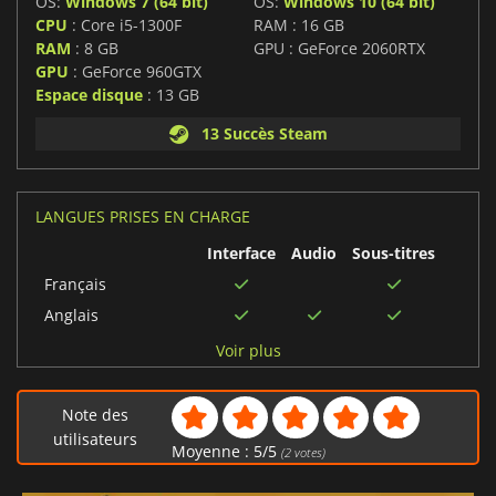
OS:
Windows 7 (64 bit)
OS:
Windows 10 (64 bit)
CPU
: Core i5-1300F
RAM : 16 GB
RAM
: 8 GB
GPU : GeForce 2060RTX
GPU
: GeForce 960GTX
Espace disque
: 13 GB
13 Succès Steam
LANGUES PRISES EN CHARGE
Interface
Audio
Sous-titres
Français
Anglais
Japonais
Voir plus
Espagnol
Allemand
Note des
Russe
utilisateurs
Moyenne :
5
/
5
(
2
votes)
Chinois simplifié