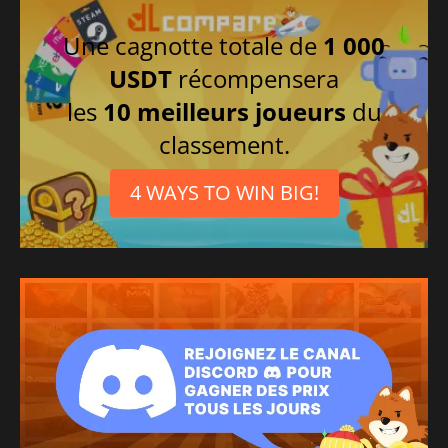
Chinois traditionnel
Une cagnotte totale de
1 000
USDT
récompensera
les
10 meilleurs joueurs
du
classement.
4 WAYS TO WIN BIG!