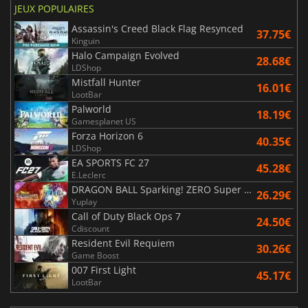
JEUX POPULAIRES
Assassin's Creed Black Flag Resynced
37.75€
Kinguin
Halo Campaign Evolved
28.68€
LDShop
Mistfall Hunter
16.01€
LootBar
Palworld
18.19€
Gamesplanet US
Forza Horizon 6
40.35€
LDShop
EA SPORTS FC 27
45.28€
E.Leclerc
DRAGON BALL Sparking! ZERO Super Limit Breaking NEO
26.29€
Yuplay
Call of Duty Black Ops 7
24.50€
Cdiscount
Resident Evil Requiem
30.26€
Game Boost
007 First Light
45.17€
LootBar