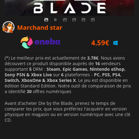
3.78
€
Marchand star
4.59
€
7.39
€
(*) Le meilleur prix est actuellement de
3.78€
. Nous avons
découvert ce produit disponible auprès de
16
vendeurs
supportant
5
DRM :
Steam, Epic Games, Nintendo eShop,
Sony PSN & Xbox Live
sur
6
plateformes -
PC, PS5, PS4,
Switch, XboxOne & Xbox Series X
. Le jeu est disponible en
édition Standard Edition. Notre outil de comparaison de prix
a identifié
30
offres numériques
Avant d'acheter Die by the Blade, prenez le temps de
comparer les prix, que vous préfériez l'acquérir en version
physique en magasin ou en version numérique avec une clé
CD.