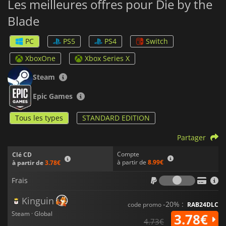
Les meilleures offres pour Die by the
Blade
PC
PS5
PS4
Switch
XboxOne
Xbox Series X
Steam
Epic Games
Tous les types
STANDARD EDITION
Partager
Compte
Clé CD
à partir de
8.99€
à partir de
3.78€
Frais
Frais
Kinguin
-20% :
code promo
RAB24DLC
Steam · Global
3.78€
4.73€