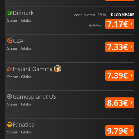
Difmark
-15% :
code promo
DLCOMPARE
Steam · Global
7.17€
8.44€
G2A
7.33€
Steam · Global
Instant Gaming
7.39€
Steam · Global
Gamesplanet US
8.63€
Steam · Global
Fanatical
9.79€
Steam · Global