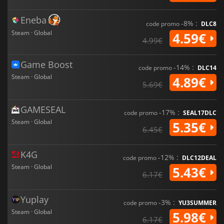
Eneba
-8% :
code promo
DLC8
Steam · Global
4.59€
4.99€
Game Boost
-14% :
code promo
DLC14
Steam · Global
4.89€
5.69€
GAMESEAL
-17% :
code promo
SEAL17DLC
Steam · Global
5.35€
6.45€
K4G
-12% :
code promo
DLC12DEAL
Steam · Global
5.43€
6.17€
Yuplay
-3% :
code promo
YU3SUMMER
Steam · Global
5.98€
6.17€