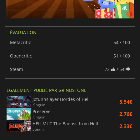
ÉVALUATION
Metacritic
54 / 100
Opencritic
51 / 100
Steam
72
/ 54
ÉGALEMENT PUBLIÉ PAR GRINDSTONE
Jotunnslayer Hordes of Hel
5.54€
Kinguin
Preserve
2.76€
Kinguin
HELLMUT The Badass from Hell
2.33€
Steam