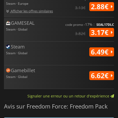
Steam · Europe
2.88€
3.13€
Afficher les offres similaires
GAMESEAL
-17% :
code promo
SEAL17DLC
Steam · Global
3.17€
3.82€
Steam
6.49€
Steam · Global
Gamebillet
6.62€
Steam · Global
Signaler une erreur ou un retour d'expérience
Avis sur Freedom Force: Freedom Pack