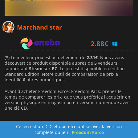
2.31
€
Marchand star
2.88
€
3.17
€
(*) Le meilleur prix est actuellement de
2.31€
. Nous avons
découvert ce produit disponible auprès de
5
vendeurs
supportant
Steam
sur
PC
. Le jeu est disponible en édition
Standard Edition. Notre outil de comparaison de prix a
identifié
6
offres numériques
Avant d'acheter Freedom Force: Freedom Pack, prenez le
temps de comparer les prix, que vous préfériez l'acquérir en
version physique en magasin ou en version numérique avec
une clé CD.
Ce jeu est un DLC et doit être utilisé avec la version
complète du jeu :
Freedom Force