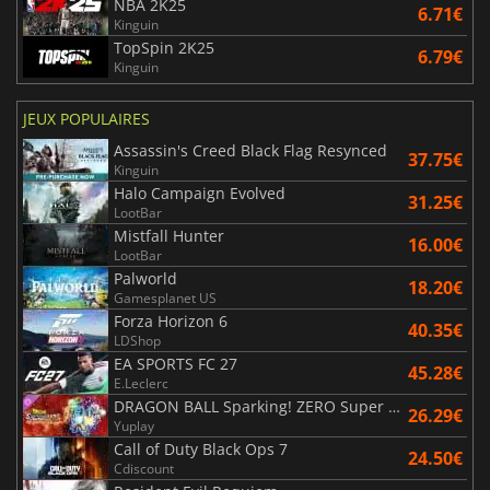
NBA 2K25
6.71€
Kinguin
TopSpin 2K25
6.79€
Kinguin
JEUX POPULAIRES
Assassin's Creed Black Flag Resynced
37.75€
Kinguin
Halo Campaign Evolved
31.25€
LootBar
Mistfall Hunter
16.00€
LootBar
Palworld
18.20€
Gamesplanet US
Forza Horizon 6
40.35€
LDShop
EA SPORTS FC 27
45.28€
E.Leclerc
DRAGON BALL Sparking! ZERO Super Limit Breaking NEO
26.29€
Yuplay
Call of Duty Black Ops 7
24.50€
Cdiscount