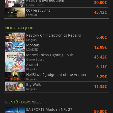
Resident Evil Requiem
30.00€
Game Boost
007 First Light
45.13€
LootBar
NOUVEAUX JEUX
ReStory Chill Electronics Repairs
6.40€
Kinguin
Montabi
12.09€
LOADED
Marvel Tokon Fighting Souls
45.42€
Game Boost
Akatori
6.11€
Kinguin
HellSlave 2 Judgment of the Archon
5.29€
Kinguin
Big Walk
11.34€
Kinguin
BIENTÔT DISPONIBLE
EA SPORTS Madden NFL 27
59.80€