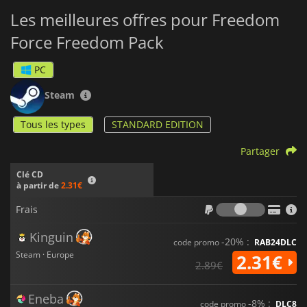
Les meilleures offres pour Freedom
Force Freedom Pack
PC
Steam
Tous les types
STANDARD EDITION
Partager
Clé CD
à partir de
2.31€
Frais
Frais
Kinguin
-20% :
code promo
RAB24DLC
Steam · Europe
2.31€
2.89€
Eneba
-8% :
code promo
DLC8