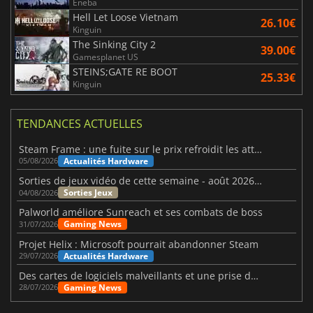
Eneba
Hell Let Loose Vietnam
26.10€
Kinguin
The Sinking City 2
39.00€
Gamesplanet US
STEINS;GATE RE BOOT
25.33€
Kinguin
TENDANCES ACTUELLES
Steam Frame : une fuite sur le prix refroidit les attentes VR
Actualités Hardware
05/08/2026
Sorties de jeux vidéo de cette semaine - août 2026 (semaine 32)
Sorties Jeux
04/08/2026
Palworld améliore Sunreach et ses combats de boss
Gaming News
31/07/2026
Projet Helix : Microsoft pourrait abandonner Steam
Actualités Hardware
29/07/2026
Des cartes de logiciels malveillants et une prise de contrôle de Discord ont touché Meccha Chameleon
Gaming News
28/07/2026