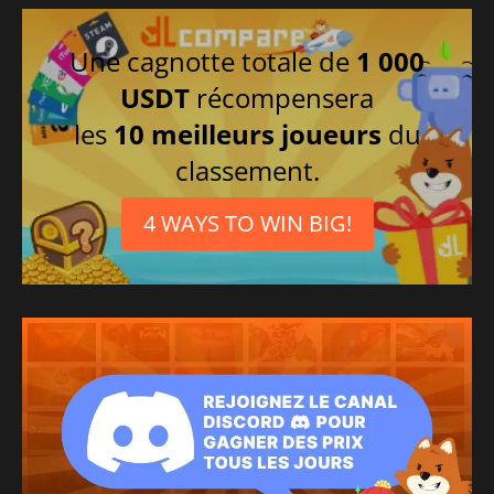
Une cagnotte totale de
1 000
USDT
récompensera
les
10 meilleurs joueurs
du
classement.
4 WAYS TO WIN BIG!