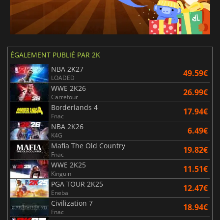
ÉGALEMENT PUBLIÉ PAR 2K
NBA 2K27
49.59€
LOADED
WWE 2K26
26.99€
Carrefour
Borderlands 4
17.94€
Fnac
NBA 2K26
6.49€
K4G
Mafia The Old Country
19.82€
Fnac
WWE 2K25
11.51€
Kinguin
PGA TOUR 2K25
12.47€
Eneba
Civilization 7
18.94€
Fnac