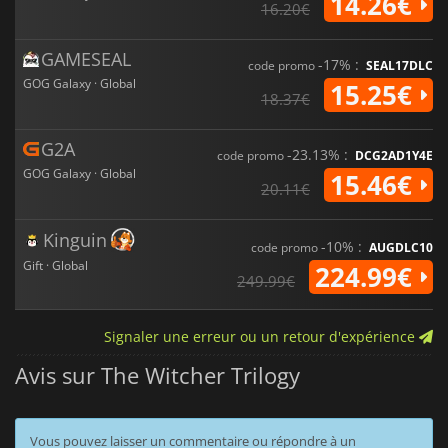
14.26€
16.20€
GAMESEAL
-17% :
code promo
SEAL17DLC
GOG Galaxy · Global
15.25€
18.37€
G2A
-23.13% :
code promo
DCG2AD1Y4E
GOG Galaxy · Global
15.46€
20.11€
Kinguin
-10% :
code promo
AUGDLC10
Gift · Global
224.99€
249.99€
Signaler une erreur ou un retour d'expérience
Avis sur The Witcher Trilogy
Vous pouvez laisser un commentaire ou répondre à un