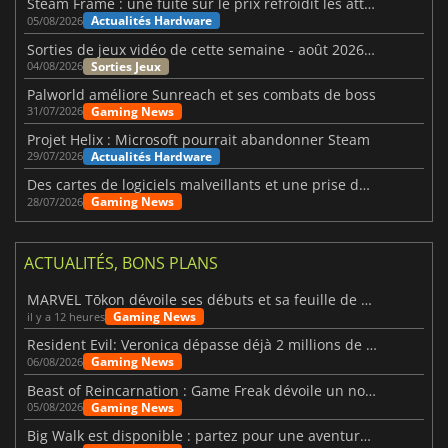
Steam Frame : une fuite sur le prix refroidit les attentes VR
Actualités Hardware
05/08/2026
Sorties de jeux vidéo de cette semaine - août 2026 (semaine 32)
Sorties Jeux
04/08/2026
Palworld améliore Sunreach et ses combats de boss
Gaming News
31/07/2026
Projet Helix : Microsoft pourrait abandonner Steam
Actualités Hardware
29/07/2026
Des cartes de logiciels malveillants et une prise de contrôle de Discord ont touché Meccha Chameleon
Gaming News
28/07/2026
ACTUALITÉS, BONS PLANS
MARVEL Tōkon dévoile ses débuts et sa feuille de route
Gaming News
il y a 12 heures
Resident Evil: Veronica dépasse déjà 2 millions de wishlists
Gaming News
06/08/2026
Beast of Reincarnation : Game Freak dévoile un nouveau pari
Gaming News
05/08/2026
Big Walk est disponible : partez pour une aventure entre amis