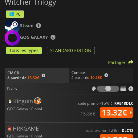
Witcher Trilogy
PC
Steam
GOG GALAXY
Tous les types
STANDARD EDITION
Partager
Compte
Clé CD
à partir de
10.58€
à partir de
13.32€
Frais
Frais
Kinguin
-16% :
code promo
RAB18DLC
GOG Galaxy · Global
13.32€
15.86€
HRKGAME
-12% :
code promo
DLC12
GOG Galaxy · Global