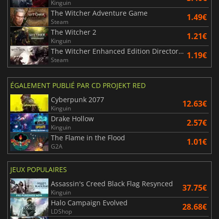
Kinguin
The Witcher Adventure Game
1.49€
Steam
The Witcher 2
1.21€
Kinguin
The Witcher Enhanced Edition Director's Cut
1.19€
Steam
ÉGALEMENT PUBLIÉ PAR CD PROJEKT RED
Cyberpunk 2077
12.63€
Kinguin
Drake Hollow
2.57€
Kinguin
The Flame in the Flood
1.01€
G2A
JEUX POPULAIRES
Assassin's Creed Black Flag Resynced
37.75€
Kinguin
Halo Campaign Evolved
28.68€
LDShop