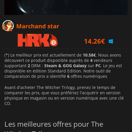
13.32
€
Marchand star
14.26
€
15.25
€
(*) Le meilleur prix est actuellement de
10.58€
. Nous avons
découvert ce produit disponible auprès de
4
vendeurs
supportant
2
DRM :
Steam & GOG Galaxy
sur
PC
. Le jeu est
disponible en édition Standard Edition. Notre outil de
comparaison de prix a identifié
6
offres numériques
Avant d'acheter The Witcher Trilogy, prenez le temps de
comparer les prix, que vous préfériez l'acquérir en version
physique en magasin ou en version numérique avec une clé
CD.
Les meilleures offres pour The