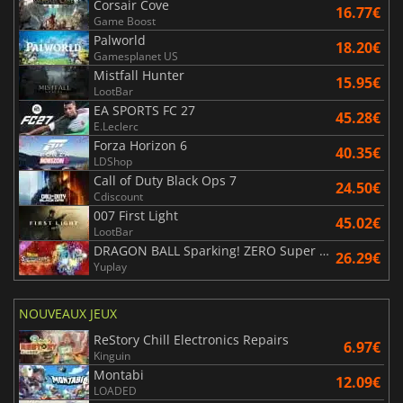
Corsair Cove
16.77€
Game Boost
Palworld
18.20€
Gamesplanet US
Mistfall Hunter
15.95€
LootBar
EA SPORTS FC 27
45.28€
E.Leclerc
Forza Horizon 6
40.35€
LDShop
Call of Duty Black Ops 7
24.50€
Cdiscount
007 First Light
45.02€
LootBar
DRAGON BALL Sparking! ZERO Super Limit Breaking NEO
26.29€
Yuplay
NOUVEAUX JEUX
ReStory Chill Electronics Repairs
6.97€
Kinguin
Montabi
12.09€
LOADED