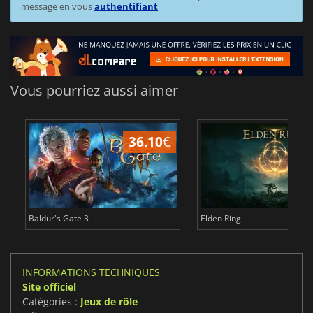
message en vous
authentifiant
Vous pourriez aussi aimer
36.10
€
2
Baldur's Gate 3
Elden Ring
INFORMATIONS TECHNIQUES
Site officiel
Catégories :
Jeux de rôle