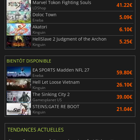
Marvel Tokon Fighting Souls
41.22€
LDShop
Doloc Town
5.09€
Eneba
Akatori
6.10€
Kinguin
HellSlave 2 Judgment of the Archon
5.25€
Kinguin
BIENTÔT DISPONIBLE
EA SPORTS Madden NFL 27
59.80€
Eneba
Hell Let Loose Vietnam
26.10€
Kinguin
The Sinking City 2
39.00€
Gamesplanet US
STEINS;GATE RE BOOT
21.04€
Kinguin
TENDANCES ACTUELLES