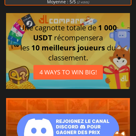
Moyenne :
5
/
5
(
2
votes)
Une cagnotte totale de
1 000
USDT
récompensera
les
10 meilleurs joueurs
du
classement.
4 WAYS TO WIN BIG!