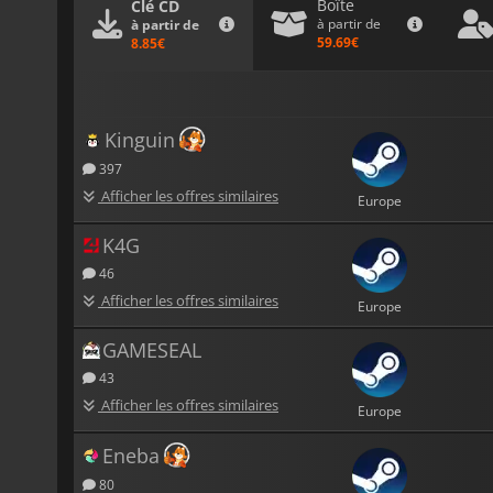
Boîte
Clé CD
à partir de
à partir de
59.69€
8.85€
Kinguin
397
Afficher les offres similaires
Europe
K4G
46
Afficher les offres similaires
Europe
GAMESEAL
43
Afficher les offres similaires
Europe
Eneba
80