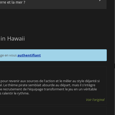
rre et la mer ?
 in Hawaii
age en vous
authentifiant
ur revenir aux sources de l'action et le mêler au style déjanté si
. Le thème pirate semblait absurde au départ, mais il s'intègre
le recrutement de l'équipage transforment le jeu en un véritable
 ralentir le rythme.
Voir l'original