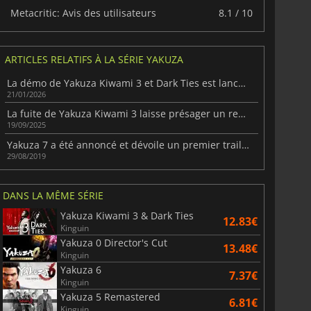
Metacritic: Avis des utilisateurs
8.1 / 10
ARTICLES RELATIFS À LA SÉRIE YAKUZA
La démo de Yakuza Kiwami 3 et Dark Ties est lancée sur PC et consoles
21/01/2026
La fuite de Yakuza Kiwami 3 laisse présager un remake très attendu
19/09/2025
Yakuza 7 a été annoncé et dévoile un premier trailer
29/08/2019
DANS LA MÊME SÉRIE
Yakuza Kiwami 3 & Dark Ties
12.83€
Kinguin
Yakuza 0 Director's Cut
13.48€
Kinguin
Yakuza 6
7.37€
Kinguin
Yakuza 5 Remastered
6.81€
Kinguin