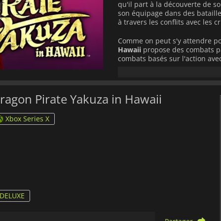
qu'il part à la découverte de s
son équipage dans des bataille
à travers les conflits avec les 
Comme on peut s'y attendre pou
Hawaii
propose des combats pa
combats basés sur l'action ave
formule précédente de combat a
palpitante.
Un scénario palpitant et une no
Dragon Pirate Yakuza in Hawaii
dans cette aventure qui se dér
comme raison d'aller de l'avan
Xbox Series X
pirate que vous recherchez.
 DELUXE