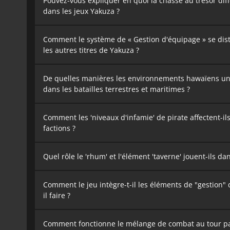
Pouvez-vous expliquer en quoi la chasse au trésor dif
dans les jeux Yakuza ?
Comment le système de « Gestion d'équipage » se dis
les autres titres de Yakuza ?
De quelles manières les environnements hawaïens uniq
dans les batailles terrestres et maritimes ?
Comment les 'niveaux d'infamie' de pirate affectent-ils
factions ?
Quel rôle le 'rhum' et l'élément 'taverne' jouent-ils da
Comment le jeu intègre-t-il les éléments de "gestion" 
il faire ?
Comment fonctionne le mélange de combat au tour par