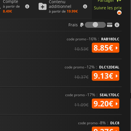
Partager
Compte
Contenu
additionnel
à partir de
Suivre les prix
à partir de
19.99€
8.49€
Frais
Frais
-16% :
code promo
RAB18DLC
8.85€
10.53€
-12% :
code promo
DLC12DEAL
9.13€
10.37€
-17% :
code promo
SEAL17DLC
9.20€
11.09€
-8% :
code promo
DLC8