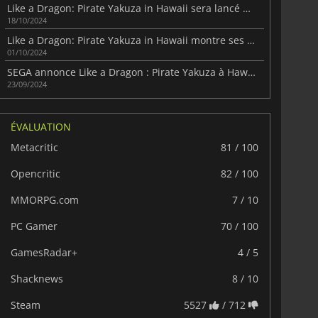
Like a Dragon: Pirate Yakuza in Hawaii sera lancé plus tôt que prévu
18/10/2024
Like a Dragon: Pirate Yakuza in Hawaii montre ses combats dans une nouvelle vidéo
01/10/2024
SEGA annonce Like a Dragon : Pirate Yakuza à Hawaï
23/09/2024
ÉVALUATION
Metacritic
81 / 100
Opencritic
82 / 100
MMORPG.com
7 / 10
PC Gamer
70 / 100
GamesRadar+
4 / 5
Shacknews
8 / 10
Steam
5527
/ 712