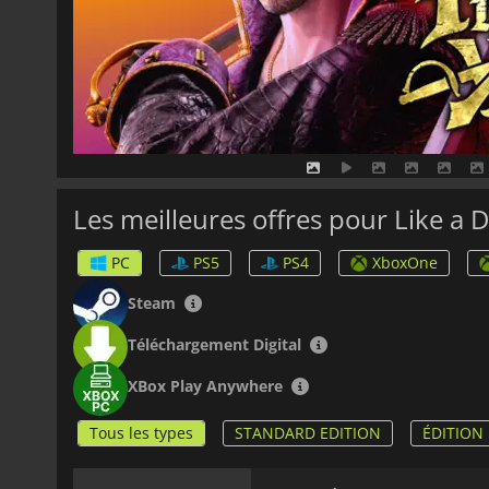
Les meilleures offres pour Like a 
PC
PS5
PS4
XboxOne
Steam
Téléchargement Digital
XBox Play Anywhere
Tous les types
STANDARD EDITION
ÉDITION