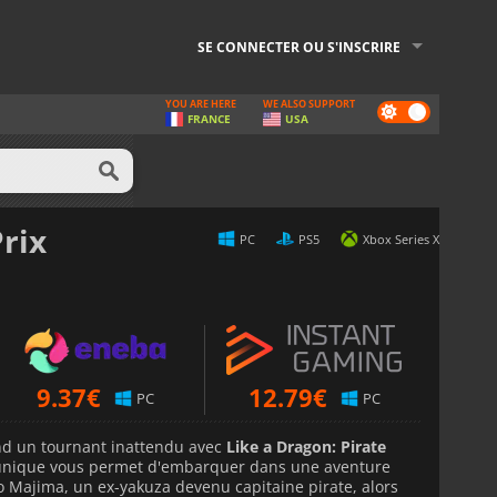
SE CONNECTER OU S'INSCRIRE
YOU ARE HERE
WE ALSO SUPPORT
Dark
FRANCE
USA
mode
rix
PC
PS5
Xbox Series X
9.37
€
12.79
€
PC
PC
d un tournant inattendu avec
Like a Dragon: Pirate
f unique vous permet d'embarquer dans une aventure
ro Majima, un ex-yakuza devenu capitaine pirate, alors