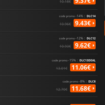
9.37€
10.18€
-14% :
code promo
DLC14
9.43€
10.96€
-12% :
code promo
DLC12
9.62€
10.93€
-15% :
code promo
DLC13DEAL
11.06€
13.01€
-8% :
code promo
DLC8
11.68€
12.70€