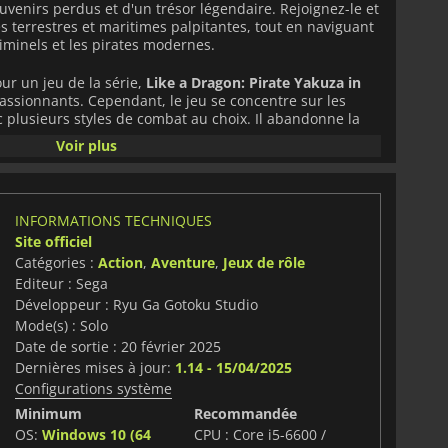
ouvenirs perdus et d'un trésor légendaire. Rejoignez-le et
s terrestres et maritimes palpitantes, tout en naviguant
criminels et les pirates modernes.
r un jeu de la série,
Like a Dragon: Pirate Yakuza in
ssionnants. Cependant, le jeu se concentre sur les
c plusieurs styles de combat au choix. Il abandonne la
u tour par tour pour offrir une expérience de jeu
Voir plus
uvelle façon d'explorer l'univers
Yakuza
vous attendent
oule dans l'archipel d'Hawaï. Avec un trésor légendaire
INFORMATIONS TECHNIQUES
t,
Like a Dragon: Pirate Yakuza in Hawaii
est l'aventure
Site officiel
Catégories :
Action
,
Aventure
,
Jeux de rôle
Editeur : Sega
Développeur : Ryu Ga Gotoku Studio
Mode(s) : Solo
Date de sortie : 20 février 2025
Dernières mises à jour:
1.14 - 15/04/2025
Configurations système
Minimum
Recommandée
OS:
Windows 10 (64
CPU : Core i5-6600 /