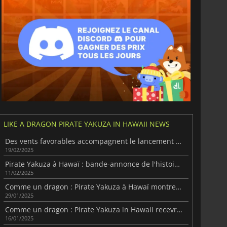
LIKE A DRAGON PIRATE YAKUZA IN HAWAII NEWS
Des vents favorables accompagnent le lancement de Like a Dragon: Pirake Yakuza in Hawaii
19/02/2025
Pirate Yakuza à Hawaï : bande-annonce de l'histoire et configuration requise sur PC
11/02/2025
Comme un dragon : Pirate Yakuza à Hawaï montre ses mini-jeux
29/01/2025
Comme un dragon : Pirate Yakuza in Hawaii recevra gratuitement son DLC New Game Plus.
16/01/2025