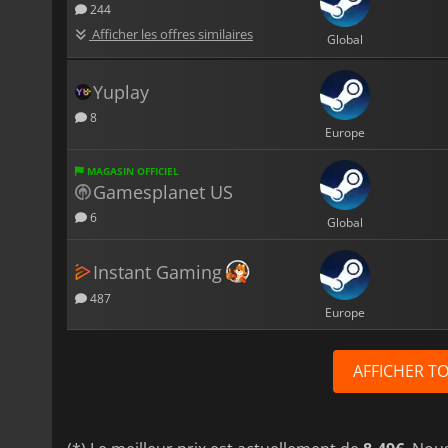
244
Afficher les offres similaires
Global
Yuplay
8
Europe
MAGASIN OFFICIEL
Gamesplanet US
6
Global
Instant Gaming
487
Europe
AFFICHER T