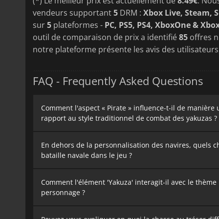
(*) Le meilleur prix est actuellement de
8.49€
. Nou
vendeurs supportant
5
DRM :
Xbox Live, Steam, 
sur
5
plateformes -
PC, PS5, PS4, XboxOne & Xbox
outil de comparaison de prix a identifié
85
offres 
notre plateforme présente les avis des utilisateur
FAQ - Frequently Asked Questions
Comment l'aspect « Pirate » influence-t-il de manière
rapport au style traditionnel de combat des yakuzas ?
En dehors de la personnalisation des navires, quels ch
bataille navale dans le jeu ?
Comment l'élément 'Yakuza' interagit-il avec le thème 
personnage ?