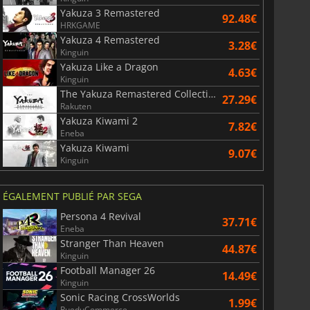
Yakuza 3 Remastered
92.48€
HRKGAME
Yakuza 4 Remastered
3.28€
Kinguin
Yakuza Like a Dragon
4.63€
Kinguin
The Yakuza Remastered Collection
27.29€
Rakuten
Yakuza Kiwami 2
7.82€
Eneba
Yakuza Kiwami
9.07€
Kinguin
ÉGALEMENT PUBLIÉ PAR SEGA
Persona 4 Revival
37.71€
Eneba
Stranger Than Heaven
44.87€
Kinguin
Football Manager 26
14.49€
Kinguin
Sonic Racing CrossWorlds
1.99€
RueduCommerce