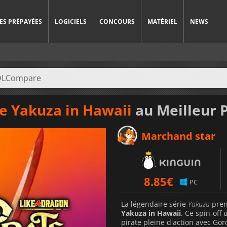
ES PRÉPAYÉES
LOGICIELS
CONCOURS
MATÉRIEL
NEWS
te Yakuza in Hawaii
au Meilleur P
Marchand star
8.85
€
PC
La légendaire série
Yakuza
pren
Yakuza in Hawaii
. Ce spin-of
pirate pleine d'action avec Go