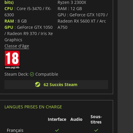
bits)
Ryzen 3 2300X
CPU
: Core i5-3470 / FX-
RAM : 12 GB
6300
GPU : GeForce GTX 1070 /
RAM
: 8 GB
Radeon RX 5600 XT / Arc
GPU
: GeForce GTX 1050
A750
/ Radeon R9 370 / Iris Xe
Graphics
Classe d'âge
Steam Deck:
Compatible
62 Succès Steam
LANGUES PRISES EN CHARGE
Sous-
Interface
Audio
titres
Français