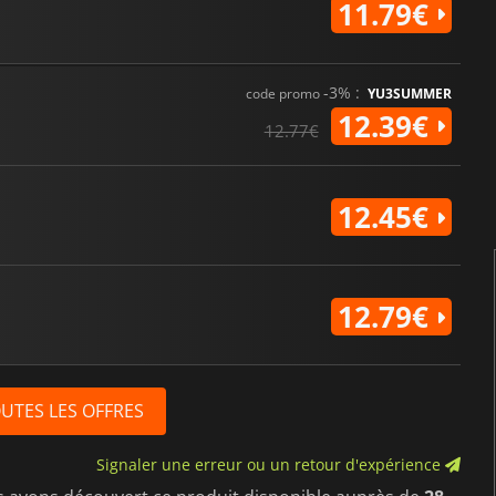
11.79€
-3% :
code promo
YU3SUMMER
12.39€
12.77€
12.45€
12.79€
OUTES LES OFFRES
Signaler une erreur ou un retour d'expérience