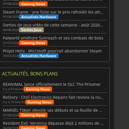
Gaming News
07/08/2026
Steam Frame : une fuite sur le prix refroidit les attentes VR
Actualités Hardware
05/08/2026
Sorties de jeux vidéo de cette semaine - août 2026 (semaine 32)
Sorties Jeux
04/08/2026
Palworld améliore Sunreach et ses combats de boss
Gaming News
31/07/2026
Projet Helix : Microsoft pourrait abandonner Steam
Actualités Hardware
29/07/2026
ACTUALITÉS, BONS PLANS
REANIMAL lance officiellement le DLC The Prisoner
Gaming News
il y a 8 heures
ReStory : Chill Electronics Repairs fait revivre la nostalgie des années 2000
Gaming News
il y a 10 heures
MARVEL Tōkon dévoile ses débuts et sa feuille de route
Gaming News
07/08/2026
Resident Evil: Veronica dépasse déjà 2 millions de wishlists
Gaming News
06/08/2026