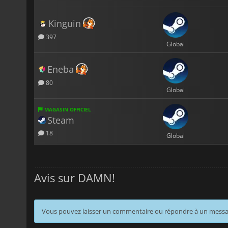
Kinguin
397
Global
Eneba
80
Global
MAGASIN OFFICIEL
Steam
18
Global
Avis sur DAMN!
Vous pouvez laisser un commentaire ou répondre à un mess