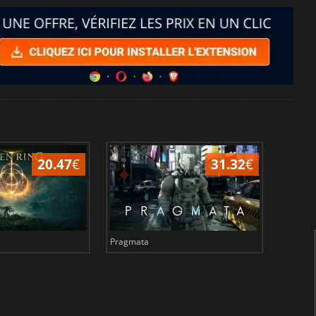
20.47
€
31.32
€
Pragmata
Total 