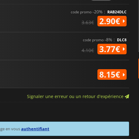
-20% :
code promo
RAB24DLC
2.90€
3.63€
-8% :
code promo
DLC8
3.77€
4.10€
8.15€
Signaler une erreur ou un retour d'expérience
age en vous
authentifiant