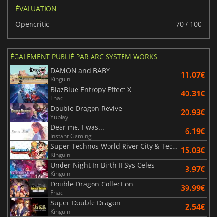
ÉVALUATION
Opencritic
70 / 100
ÉGALEMENT PUBLIÉ PAR ARC SYSTEM WORKS
DAMON and BABY
11.07€
Kinguin
BlazBlue Entropy Effect X
40.31€
Fnac
Double Dragon Revive
20.93€
Yuplay
Dear me, I was...
6.19€
Instant Gaming
Super Technos World River City & Technos Arcade Classics
15.03€
Kinguin
Under Night In Birth II Sys Celes
3.97€
Kinguin
Double Dragon Collection
39.99€
Fnac
Super Double Dragon
2.54€
Kinguin