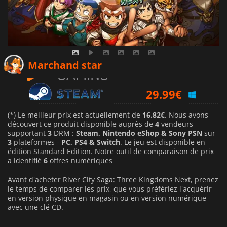
29.39
€
Marchand star
29.99
€
29.99
€
(*) Le meilleur prix est actuellement de
16.82€
. Nous avons
découvert ce produit disponible auprès de
4
vendeurs
supportant
3
DRM :
Steam, Nintendo eShop & Sony PSN
sur
3
plateformes -
PC, PS4 & Switch
. Le jeu est disponible en
édition Standard Edition. Notre outil de comparaison de prix
a identifié
6
offres numériques
Avant d'acheter River City Saga: Three Kingdoms Next, prenez
le temps de comparer les prix, que vous préfériez l'acquérir
en version physique en magasin ou en version numérique
avec une clé CD.