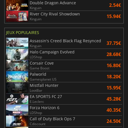
Double Dragon Advance
2.54€
Kinguin
River City Rival Showdown
15.94€
Kinguin
JEUX POPULAIRES
Assassin's Creed Black Flag Resynced
37.75€
Kinguin
Halo Campaign Evolved
28.68€
LDShop
Corsair Cove
16.80€
Game Boost
Palworld
18.20€
Gamesplanet US
Mistfall Hunter
15.95€
LootBar
EA SPORTS FC 27
45.28€
E.Leclerc
Forza Horizon 6
40.35€
LDShop
Call of Duty Black Ops 7
24.50€
Cdiscount