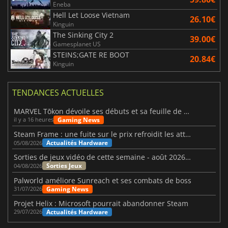
Eneba
Hell Let Loose Vietnam
26.10€
Kinguin
The Sinking City 2
39.00€
Gamesplanet US
STEINS;GATE RE BOOT
20.84€
Kinguin
TENDANCES ACTUELLES
MARVEL Tōkon dévoile ses débuts et sa feuille de route
Gaming News
il y a 16 heures
Steam Frame : une fuite sur le prix refroidit les attentes VR
Actualités Hardware
05/08/2026
Sorties de jeux vidéo de cette semaine - août 2026 (semaine 32)
Sorties Jeux
04/08/2026
Palworld améliore Sunreach et ses combats de boss
Gaming News
31/07/2026
Projet Helix : Microsoft pourrait abandonner Steam
Actualités Hardware
29/07/2026