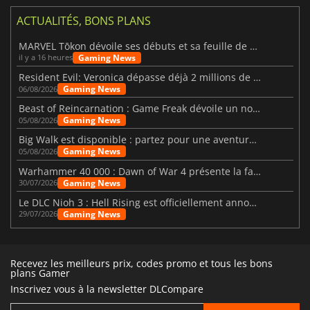
ACTUALITÉS, BONS PLANS
MARVEL Tōkon dévoile ses débuts et sa feuille de route
Gaming News
il y a 16 heures
Resident Evil: Veronica dépasse déjà 2 millions de wishlists
Gaming News
06/08/2026
Beast of Reincarnation : Game Freak dévoile un nouveau pari
Gaming News
05/08/2026
Big Walk est disponible : partez pour une aventure entre amis
Gaming News
05/08/2026
Warhammer 40 000 : Dawn of War 4 présente la faction des Nécrons
Gaming News
30/07/2026
Le DLC Nioh 3 : Hell Rising est officiellement annoncé
Gaming News
29/07/2026
Recevez les meilleurs prix, codes promo et tous les bons
plans Gamer
Inscrivez vous à la newsletter DLCompare