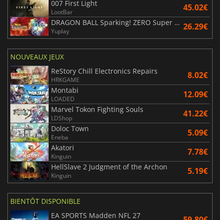
007 First Light
45.02€
LootBar
DRAGON BALL Sparking! ZERO Super Limit Breaking NEO
26.29€
Yuplay
NOUVEAUX JEUX
ReStory Chill Electronics Repairs
8.02€
HRKGAME
Montabi
12.09€
LOADED
Marvel Tokon Fighting Souls
41.22€
LDShop
Doloc Town
5.09€
Eneba
Akatori
7.78€
Kinguin
HellSlave 2 Judgment of the Archon
5.19€
Kinguin
BIENTÔT DISPONIBLE
EA SPORTS Madden NFL 27
59.80€