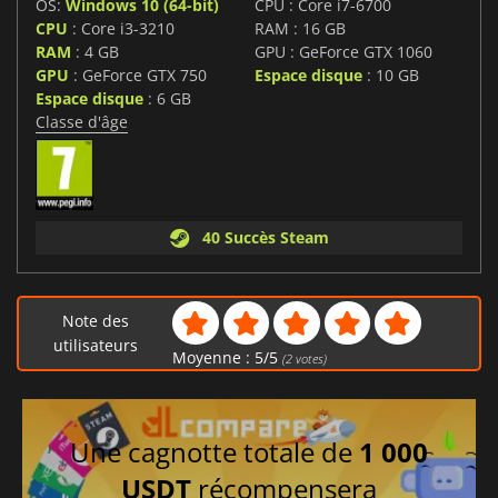
OS:
Windows 10 (64-bit)
CPU : Core i7-6700
CPU
: Core i3-3210
RAM : 16 GB
RAM
: 4 GB
GPU : GeForce GTX 1060
GPU
: GeForce GTX 750
Espace disque
: 10 GB
Espace disque
: 6 GB
Classe d'âge
40 Succès Steam
Note des
utilisateurs
Moyenne :
5
/
5
(
2
votes)
Une cagnotte totale de
1 000
USDT
récompensera