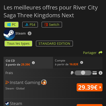
Les meilleures offres pour River City
Saga Three Kingdoms Next
PC
PS4
Switch
Steam
Tous les types
STANDARD EDITION
Partager
Compte
Clé CD
à partir de
16.82€
à partir de
29.39€
Frais
Frais
Instant Gaming
29.39€
Steam · Global
Steam