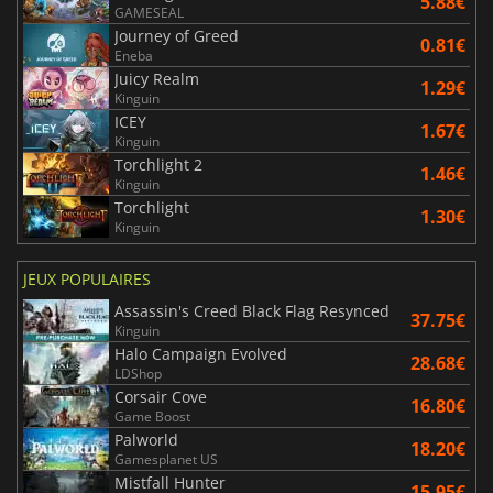
5.88€
GAMESEAL
Journey of Greed
0.81€
Eneba
Juicy Realm
1.29€
Kinguin
ICEY
1.67€
Kinguin
Torchlight 2
1.46€
Kinguin
Torchlight
1.30€
Kinguin
JEUX POPULAIRES
Assassin's Creed Black Flag Resynced
37.75€
Kinguin
Halo Campaign Evolved
28.68€
LDShop
Corsair Cove
16.80€
Game Boost
Palworld
18.20€
Gamesplanet US
Mistfall Hunter
15.95€