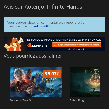
Avis sur Aotenjo: Infinite Hands
Vous pouvez laisser un commentaire ou répondre à un
message en vous
authentifiant
Vous pourriez aussi aimer
36.07
€
2
Baldur's Gate 3
Elden Ring