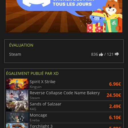
ÉVALUATION
Steam
836
/ 121
ÉGALEMENT PUBLIÉ PAR XD
Spirit X Strike
6.96€
Kinguin
Reverse Collapse Code Name Bakery
24.50€
Steam
Sands of Salzaar
2.49€
K4G
Moncage
6.10€
Eneba
Torchlight 3