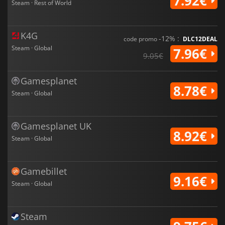
7.92€
Steam · Rest of World
K4G
-12% :
code promo
DLC12DEAL
Steam · Global
7.96€
9.05€
Gamesplanet
8.78€
Steam · Global
Gamesplanet UK
8.92€
Steam · Global
Gamebillet
9.16€
Steam · Global
Steam