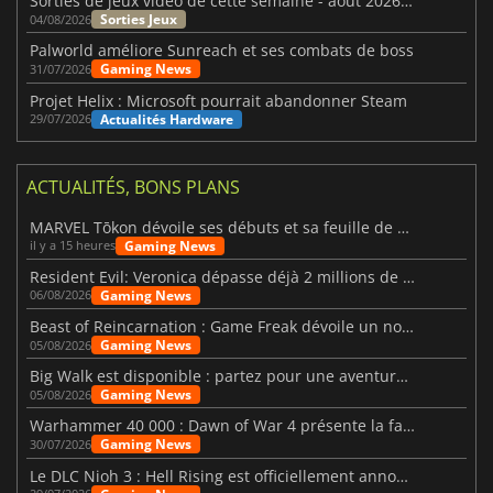
Sorties de jeux vidéo de cette semaine - août 2026 (semaine 32)
Sorties Jeux
04/08/2026
Palworld améliore Sunreach et ses combats de boss
Gaming News
31/07/2026
Projet Helix : Microsoft pourrait abandonner Steam
Actualités Hardware
29/07/2026
ACTUALITÉS, BONS PLANS
MARVEL Tōkon dévoile ses débuts et sa feuille de route
Gaming News
il y a 15 heures
Resident Evil: Veronica dépasse déjà 2 millions de wishlists
Gaming News
06/08/2026
Beast of Reincarnation : Game Freak dévoile un nouveau pari
Gaming News
05/08/2026
Big Walk est disponible : partez pour une aventure entre amis
Gaming News
05/08/2026
Warhammer 40 000 : Dawn of War 4 présente la faction des Nécrons
Gaming News
30/07/2026
Le DLC Nioh 3 : Hell Rising est officiellement annoncé