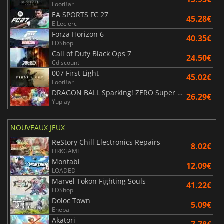
LootBar
EA SPORTS FC 27
45.28€
E.Leclerc
Forza Horizon 6
40.35€
LDShop
Call of Duty Black Ops 7
24.50€
Cdiscount
007 First Light
45.02€
LootBar
DRAGON BALL Sparking! ZERO Super Limit Breaking NEO
26.29€
Yuplay
NOUVEAUX JEUX
ReStory Chill Electronics Repairs
8.02€
HRKGAME
Montabi
12.09€
LOADED
Marvel Tokon Fighting Souls
41.22€
LDShop
Doloc Town
5.09€
Eneba
Akatori