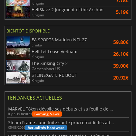
7.78€
Kinguin
HellSlave 2 Judgment of the Archon
5.19€
Kinguin
BIENTÔT DISPONIBLE
EA SPORTS Madden NFL 27
59.80€
Eneba
Hell Let Loose Vietnam
26.10€
Kinguin
The Sinking City 2
39.00€
Gamesplanet US
STEINS;GATE RE BOOT
20.92€
Kinguin
TENDANCES ACTUELLES
MARVEL Tōkon dévoile ses débuts et sa feuille de route
Gaming News
il y a 15 heures
Steam Frame : une fuite sur le prix refroidit les attentes VR
Actualités Hardware
05/08/2026