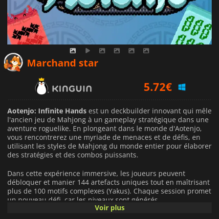
5.60
€
Marchand star
5.72
€
6.18
€
Aotenjo: Infinite Hands
est un deckbuilder innovant qui mêle
l'ancien jeu de Mahjong à un gameplay stratégique dans une
aventure roguelike. En plongeant dans le monde d'Aotenjo,
vous rencontrerez une myriade de menaces et de défis, en
utilisant les styles de Mahjong du monde entier pour élaborer
des stratégies et des combos puissants.
Dans cette expérience immersive, les joueurs peuvent
débloquer et manier 144 artefacts uniques tout en maîtrisant
plus de 100 motifs complexes (Yakus). Chaque session promet
un nouveau défi, car les niveaux sont générés
Voir plus
dynamiquement avec de nouveaux artefacts, gadgets et
améliorations, ce qui garantit qu'aucun parcours n'est