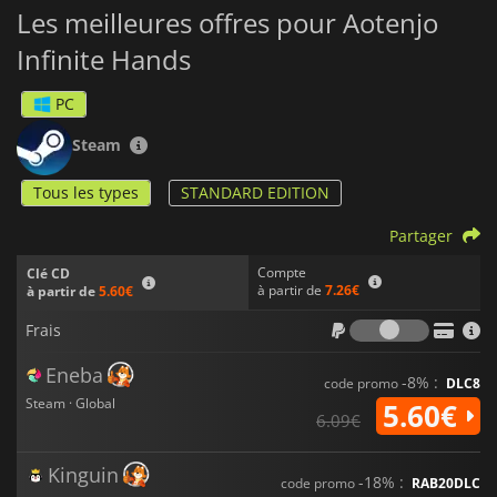
Les meilleures offres pour Aotenjo
identique à l'autre.
Infinite Hands
Exploitez vos prouesses stratégiques en combinant des
motifs, des tuiles, des artefacts et des gadgets pour affronter
de redoutables menaces et découvrir les anciens secrets
PC
cachés dans
Aotenjo
. Réalisez des combos incroyables et
maîtrisez les profondeurs du jeu dans une expérience de
Steam
Mahjong vraiment unique !
Tous les types
STANDARD EDITION
Partager
Compte
Clé CD
à partir de
7.26€
à partir de
5.60€
Frais
Frais
Eneba
-8% :
code promo
DLC8
Steam · Global
5.60€
6.09€
Kinguin
-18% :
code promo
RAB20DLC