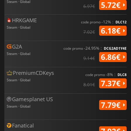
Steam · Global
5.72€
6.97€
HRKGAME
-12% :
code promo
DLC12
Steam · Global
6.18€
7.02€
G2A
-24.95% :
code promo
DCG2AD1Y4E
Steam · Global
6.86€
9.14€
PremiumCDKeys
-8% :
code promo
DLC8
Steam · Global
7.37€
8.01€
Gamesplanet US
7.79€
Steam · Global
Fanatical