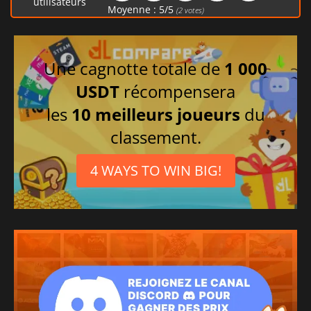
utilisateurs
Moyenne :
5
/
5
(
2
votes)
Une cagnotte totale de
1 000
USDT
récompensera
les
10 meilleurs joueurs
du
classement.
4 WAYS TO WIN BIG!