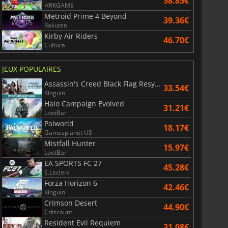
58.85€
HRKGAME
Metroid Prime 4 Beyond
39.36€
Rakuten
Kirby Air Riders
46.70€
Cultura
JEUX POPULAIRES
Assassin's Creed Black Flag Resynced
33.54€
Kinguin
Halo Campaign Evolved
31.21€
LootBar
Palworld
18.17€
Gamesplanet US
Mistfall Hunter
15.97€
LootBar
EA SPORTS FC 27
45.28€
E.Leclerc
Forza Horizon 6
42.46€
Kinguin
Crimson Desert
44.90€
Cdiscount
Resident Evil Requiem
31.08€