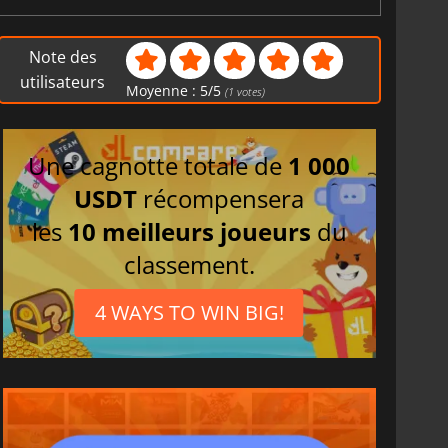
Note des
utilisateurs
Moyenne :
5
/
5
(
1
votes)
Une cagnotte totale de
1 000
USDT
récompensera
les
10 meilleurs joueurs
du
classement.
4 WAYS TO WIN BIG!