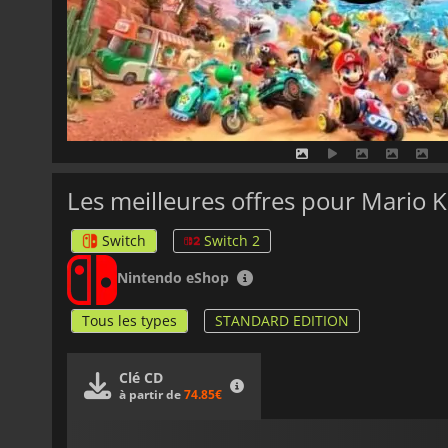
Les meilleures offres pour Mario 
Switch
Switch 2
Nintendo eShop
Tous les types
STANDARD EDITION
Clé CD
à partir de
74.85€