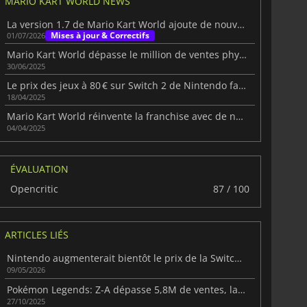
MARIO KART WORLD NEWS
La version 1.7 de Mario Kart World ajoute de nouveaux « Knockout Tours »
Mises à jour & Correctifs
01/07/2026
Mario Kart World dépasse le million de ventes physiques rien qu'au Japon
30/06/2025
Le prix des jeux à 80 € sur Switch 2 de Nintendo fait débat chez les joueurs
18/04/2025
Mario Kart World réinvente la franchise avec de nouvelles mécaniques audacieuses
04/04/2025
ÉVALUATION
Opencritic
87 / 100
ARTICLES LIÉS
Nintendo augmenterait bientôt le prix de la Switch 2 dans le monde entier
09/05/2026
Pokémon Legends: Z-A dépasse 5,8M de ventes, la Switch 2 domine
27/10/2025