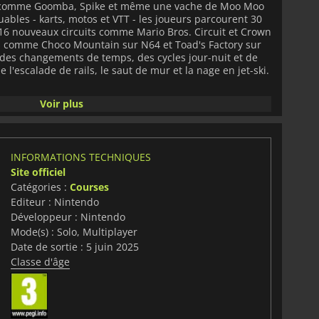
 comme Goomba, Spike et même une vache de Moo Moo
ables - karts, motos et VTT - les joueurs parcourent 30
6 nouveaux circuits comme Mario Bros. Circuit et Crown
és comme Choco Mountain sur N64 et Toad's Factory sur
des changements de temps, des cycles jour-nuit et de
l'escalade de rails, le saut de mur et la nage en jet-ski.
rte transparente sur laquelle les joueurs conduisent
Voir plus
exploration tout-terrain et des chemins interconnectés à
 les volcans et les océans. Le mode Grand Prix évolue,
viguent sur chacun des quatre parcours interconnectés
itant mode Knockout Tour oppose 24 coureurs dans un
INFORMATIONS TECHNIQUES
quatre derniers à six points de contrôle jusqu'à ce qu'il
Site officiel
e Free Roam permet aux joueurs d'explorer librement,
ollecter des médaillons de pêche et de prendre des
Catégories :
Courses
aille revient avec les chaotiques Batailles de ballons et
Editeur : Nintendo
vent accueillir jusqu'à 24 joueurs en ligne.
Développeur : Nintendo
Mode(s) : Solo, Multiplayer
eur de glace, la Coquille de pièces et le Méga
Date de sortie : 5 juin 2025
siques de la série pour améliorer les courses
Classe d'âge
débloquer, obtenus en mangeant des snacks pendant les
de personnalisation. Avec un mode photo, des
 de
Super Mario Bros
. Wonder
et une bande-son
offre une aventure de course fraîche et exaltante pour
eur.