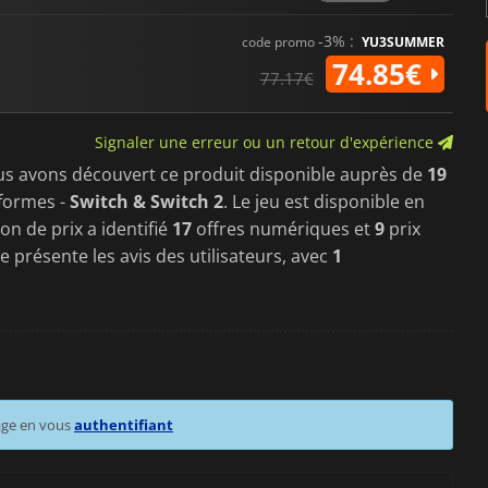
-3% :
code promo
YU3SUMMER
74.85€
77.17€
Signaler une erreur ou un retour d'expérience
us avons découvert ce produit disponible auprès de
19
formes -
Switch & Switch 2
. Le jeu est disponible en
on de prix a identifié
17
offres numériques et
9
prix
 présente les avis des utilisateurs, avec
1
age en vous
authentifiant