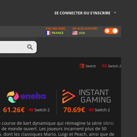
SE CONNECTER OU S'INSCRIRE
YOU ARE HERE
WE ALSO SUPPORT
Dark
FRANCE
USA
mode
Switch
Switch 2
61.26
€
70.69
€
Switch 2
Switch 2
e course de kart dynamique qui réimagine la série
Mario
 de monde ouvert. Les joueurs incarnent plus de 50
 dont les classiques Mario, Luigi et Peach, ainsi que de