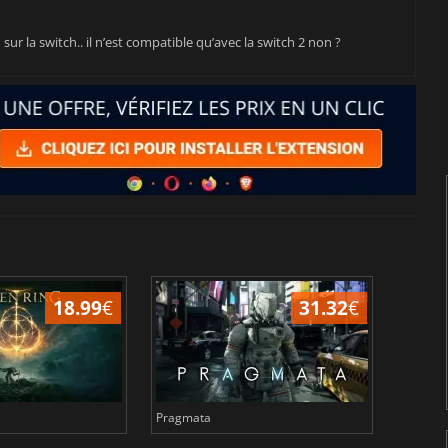
r la switch.. il n’est compatible qu’avec la switch 2 non ?
18.99
€
31.32
€
Pragmata
Total 