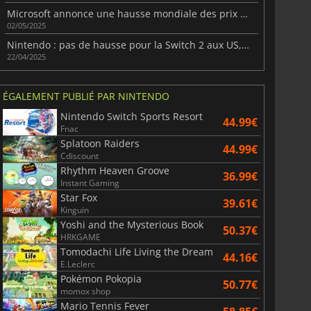
Microsoft annonce une hausse mondiale des prix pour sa catégorie gaming
02/05/2025
Nintendo : pas de hausse pour la Switch 2 aux US, mais des accessoires plus chers
22/04/2025
ÉGALEMENT PUBLIÉ PAR NINTENDO
Nintendo Switch Sports Resort
44.99€
Fnac
Splatoon Raiders
44.99€
Cdiscount
Rhythm Heaven Groove
36.99€
Instant Gaming
Star Fox
39.61€
Kinguin
Yoshi and the Mysterious Book
50.37€
HRKGAME
Tomodachi Life Living the Dream
44.16€
E.Leclerc
Pokémon Pokopia
50.77€
momox shop
Mario Tennis Fever