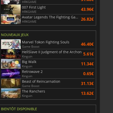
HRKGAME
007 First Light
43.96€
HRKGAME
Avatar Legends The Fighting Game
26.82€
HRKGAME
NOUVEAUX JEUX
Marvel Tokon Fighting Souls
46.40€
Game Boost
HellSlave II Judgment of the Archon
5.61€
Kinguin
Big Walk
11.34€
Kinguin
Retrowave 2
0.65€
Kinguin
Beast of Reincarnation
31.13€
Game Boost
The Ranchers
13.62€
Kinguin
BIENTÔT DISPONIBLE