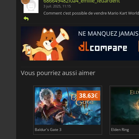
686649482f0a4_emilie_feuardent
3 juil. 2025, 11:15
Comment c’est possible de vendre Mario Kart World su
Vous pourriez aussi aimer
43.96
€
38.63
€
Baldur's Gate 3
Elden Ring