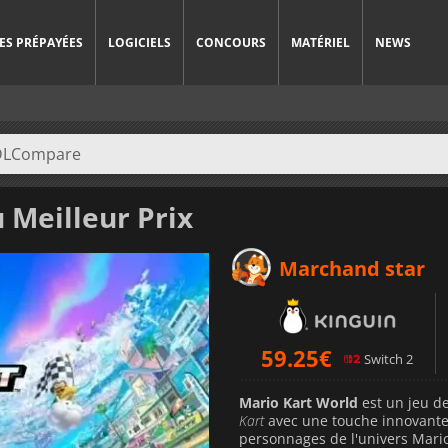
ES PRÉPAYÉES
LOGICIELS
CONCOURS
MATÉRIEL
NEWS
 Meilleur Prix
Marchand star
59.25
€
Switch 2
Mario Kart World
est un jeu d
Kart
avec une touche innovante
personnages de l'univers Mario,