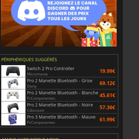
PÉRIPHÉRIQUES SUGGÉRÉS
Switch 2 Pro Controller
19.99€
Micromania
Pro 2 Manette Bluetooth - Grise
69.12€
Darty
Pro 2 Manette Bluetooth - Blanche
6.75
€
15.48
€
45.61€
PcComponentes
Pro 2 Manette Bluetooth - Noire
57.36€
Cdiscount
Pro 3 Manette Bluetooth - Mauve
61.99€
PcComponentes
War WARHAMMER 3
Lies Of P