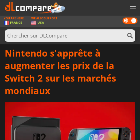
YOU ARE HERE
WE ALSO SUPPORT
Dark
JEUX
FRANCE
USA
mode
CARTES PRÉPAYÉES
LOGICIELS
Nintendo s'apprête à
CONCOURS
augmenter les prix de la
MATÉRIEL
Switch 2 sur les marchés
NEWS
mondiaux
SE CONNECTER OU S'INSCRIRE