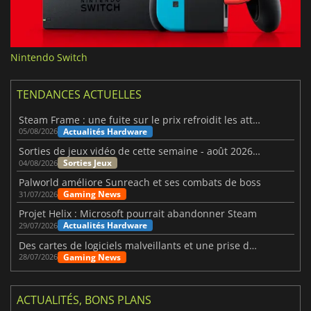
Nintendo Switch
TENDANCES ACTUELLES
Steam Frame : une fuite sur le prix refroidit les attentes VR
Actualités Hardware
05/08/2026
Sorties de jeux vidéo de cette semaine - août 2026 (semaine 32)
Sorties Jeux
04/08/2026
Palworld améliore Sunreach et ses combats de boss
Gaming News
31/07/2026
Projet Helix : Microsoft pourrait abandonner Steam
Actualités Hardware
29/07/2026
Des cartes de logiciels malveillants et une prise de contrôle de Discord ont touché Meccha Chameleon
Gaming News
28/07/2026
ACTUALITÉS, BONS PLANS