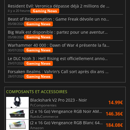
Resident Evil: Veronica dépasse déjà 2 millions de wishlists
Gaming News
il y a 20 heures
Beast of Reincarnation : Game Freak dévoile un nouveau pari
Gaming News
05/08/2026
Big Walk est disponible : partez pour une aventure entre amis
Gaming News
05/08/2026
Warhammer 40 000 : Dawn of War 4 présente la faction des Nécrons
Gaming News
30/07/2026
Le DLC Nioh 3 : Hell Rising est officiellement annoncé
Gaming News
29/07/2026
Forsaken Realms : Vahrin's Call sort après dix ans de développement
Gaming News
28/07/2026
COMPOSANTS ET ACCESSOIRES
Blackshark V2 Pro 2023 - Noir
14.99€
PcComponentes
(2 x 16 Go) Vengeance RGB Noir AMD Expo 6000 MHz - CAS 30
146.36€
RueduCommerce
(2 x 16 Go) Vengeance RGB Blanc 6400 MHz - CAS 32
184.08€
Amazon