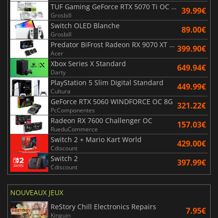
TUF Gaming GeForce RTX 5070 Ti OC White Edition 16GB
39.99€
Grosbill
Switch OLED Blanche
89.00€
Grosbill
Predator BiFrost Radeon RX 9070 XT OC 16 Go
399.90€
Acer
Xbox Series X Standard
649.94€
Darty
PlayStation 5 Slim Digital Standard
449.99€
Cultura
GeForce RTX 5060 WINDFORCE OC 8G
321.22€
PcComponentes
Radeon RX 7600 Challenger OC
157.03€
RueduCommerce
Switch 2 + Mario Kart World
429.00€
Cdiscount
Switch 2
397.99€
Cdiscount
NOUVEAUX JEUX
ReStory Chill Electronics Repairs
7.95€
Kinguin