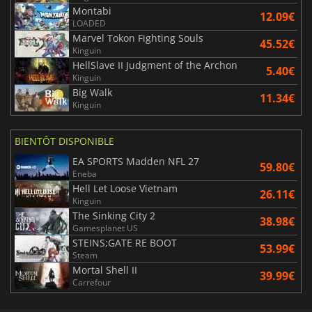
Montabi
12.09€
LOADED
Marvel Tokon Fighting Souls
45.52€
Kinguin
HellSlave II Judgment of the Archon
5.40€
Kinguin
Big Walk
11.34€
Kinguin
BIENTÔT DISPONIBLE
EA SPORTS Madden NFL 27
59.80€
Eneba
Hell Let Loose Vietnam
26.11€
Kinguin
The Sinking City 2
38.98€
Gamesplanet US
STEINS;GATE RE BOOT
53.99€
Steam
Mortal Shell II
39.99€
Carrefour