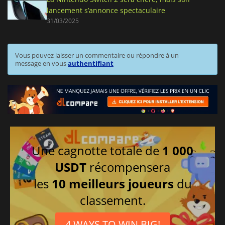
lancement s’annonce spectaculaire
31/03/2025
Vous pouvez laisser un commentaire ou répondre à un
message en vous
authentifiant
Une cagnotte totale de
1 000
USDT
récompensera
les
10 meilleurs joueurs
du
classement.
4 WAYS TO WIN BIG!