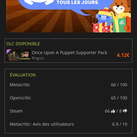
DLC DISPONIBLE
Once Upon A Puppet Supporter Pack
4.12€
Kinguin
ÉVALUATION
Metacritic
66 / 100
Opencritic
65 / 100
Steam
66
/ 8
Metacritic: Avis des utilisateurs
6.9 / 10