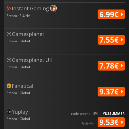
Instant Gaming
6.99€
Steam · EU/NA
Gamesplanet
7.55€
Steam · Global
Gamesplanet UK
7.78€
Steam · Global
Fanatical
9.37€
Steam · Global
Yuplay
-3% :
code promo
YU3SUMMER
Steam · Global
9.53€
9.82€