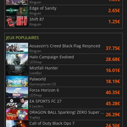
Kinguin
Edge of Sanity
2.65€
Kinguin
Shift 87
1.25€
Kinguin
JEUX POPULAIRES
Assassin's Creed Black Flag Resynced
37.75€
Kinguin
Halo Campaign Evolved
28.68€
LDShop
Mistfall Hunter
16.01€
LootBar
Palworld
18.19€
Gamesplanet US
Forza Horizon 6
40.35€
LDShop
EA SPORTS FC 27
45.28€
E.Leclerc
DRAGON BALL Sparking! ZERO Super Limit Breaking NEO
26.29€
Yuplay
Call of Duty Black Ops 7
24.50€