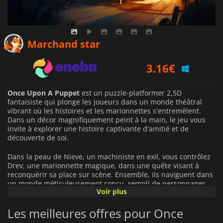
2.39
€
Marchand star
3.16
€
6.99
€
Once Upon A Puppet
est un puzzle-platformer 2,5D
fantaisiste qui plonge les joueurs dans un monde théâtral
vibrant où les histoires et les marionnettes s'entremêlent.
Dans un décor magnifiquement peint à la main, le jeu vous
invite à explorer une histoire captivante d'amitié et de
découverte de soi.
Dans la peau de Nieve, un machiniste en exil, vous contrôlez
Drev, une marionnette magique, dans une quête visant à
reconquérir sa place sur scène. Ensemble, ils naviguent dans
un monde méticuleusement conçu, rempli de personnages
Voir plus
charmants et d'énigmes captivantes qui exigent de maîtriser
l'art de la marionnette. Affrontez d'obscurs méchants,
Les meilleures offres pour Once
dévoilez des histoires oubliées et affrontez vos doutes en
tentant de percer les mystères du Royaume du Théâtre.