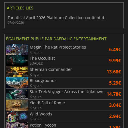
ARTICLES LIÉS
Fanatical April 2026 Platinum Collection contient des jeux bon marché de tous genres
07/04/2026
ÉGALEMENT PUBLIÉ PAR DAEDALIC ENTERTAINMENT
Magin The Rat Project Stories
6.49€
Kinguin
The Occultist
9.99€
LOADED
Sherman Commander
13.68€
Kinguin
Bloodgrounds
5.29€
Kinguin
Star Trek Voyager Across the Unknown
14.78€
Kinguin
Yield! Fall of Rome
3.04€
Kinguin
Wild Woods
2.94€
Kinguin
Potion Tycoon
1.89€