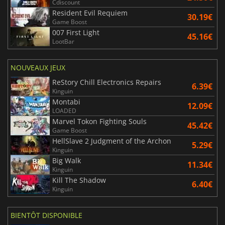
Cdiscount
Resident Evil Requiem
30.19€
Game Boost
007 First Light
45.16€
LootBar
NOUVEAUX JEUX
ReStory Chill Electronics Repairs
6.39€
Kinguin
Montabi
12.09€
LOADED
Marvel Tokon Fighting Souls
45.42€
Game Boost
HellSlave 2 Judgment of the Archon
5.29€
Kinguin
Big Walk
11.34€
Kinguin
Kill The Shadow
6.40€
Kinguin
BIENTÔT DISPONIBLE