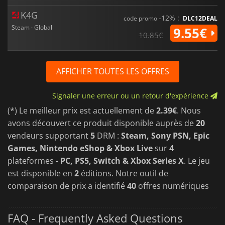
K4G
-12% :
code promo
DLC12DEAL
Steam · Global
9.55€
10.85€
AFFICHER TOUTES LES OFFRES
Signaler une erreur ou un retour d'expérience
(*) Le meilleur prix est actuellement de
2.39€
. Nous
avons découvert ce produit disponible auprès de
20
vendeurs supportant
5
DRM :
Steam, Sony PSN, Epic
Games, Nintendo eShop & Xbox Live
sur
4
plateformes -
PC, PS5, Switch & Xbox Series X
. Le jeu
est disponible en
2
éditions. Notre outil de
comparaison de prix a identifié
40
offres numériques
FAQ - Frequently Asked Questions