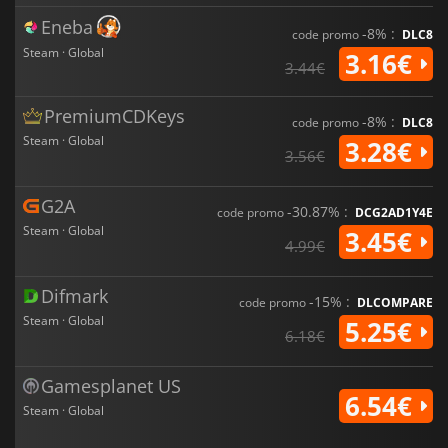
Eneba
-8% :
code promo
DLC8
Steam · Global
3.16€
3.44€
PremiumCDKeys
-8% :
code promo
DLC8
Steam · Global
3.28€
3.56€
G2A
-30.87% :
code promo
DCG2AD1Y4E
Steam · Global
3.45€
4.99€
Difmark
-15% :
code promo
DLCOMPARE
Steam · Global
5.25€
6.18€
Gamesplanet US
6.54€
Steam · Global