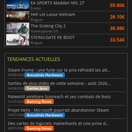
EA SPORTS Madden NFL 27
59.80€
Eneba
Hell Let Loose Vietnam
26.10€
Kinguin
The Sinking City 2
38.98€
Gamesplanet US
STEINS;GATE RE BOOT
33.54€
Kinguin
TENDANCES ACTUELLES
Steam Frame : une fuite sur le prix refroidit les attentes VR
Actualités Hardware
05/08/2026
Sorties de jeux vidéo de cette semaine - août 2026 (semaine 32)
Sorties Jeux
04/08/2026
Palworld améliore Sunreach et ses combats de boss
Gaming News
31/07/2026
Projet Helix : Microsoft pourrait abandonner Steam
Actualités Hardware
29/07/2026
Des cartes de logiciels malveillants et une prise de contrôle de Discord ont touché Meccha Chameleon
Gaming News
28/07/2026