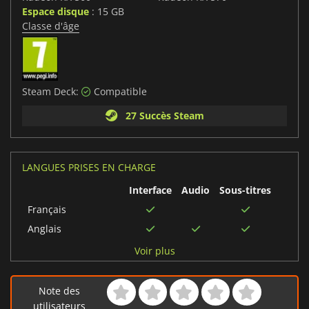
Espace disque
: 15 GB
Classe d'âge
Steam Deck:
Compatible
27 Succès Steam
LANGUES PRISES EN CHARGE
Interface
Audio
Sous-titres
Français
Anglais
Italien
Voir plus
Chinois traditionnel
Japonais
Note des
Coréen
utilisateurs