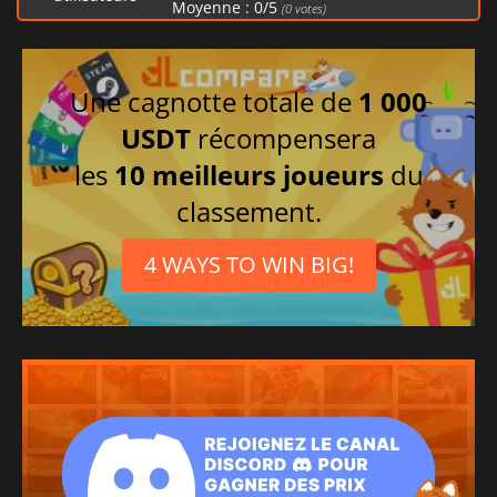
Moyenne :
0
/
5
(
0
votes)
Chinois simplifié
Espagnol
Allemand
Une cagnotte totale de
1 000
Russe
USDT
récompensera
Anglais britannique
les
10 meilleurs joueurs
du
classement.
4 WAYS TO WIN BIG!