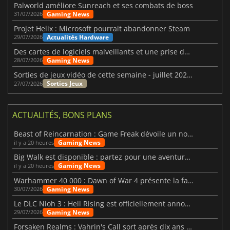
Palworld améliore Sunreach et ses combats de boss
Gaming News
31/07/2026
Projet Helix : Microsoft pourrait abandonner Steam
Actualités Hardware
29/07/2026
Des cartes de logiciels malveillants et une prise de contrôle de Discord ont touché Meccha Chameleon
Gaming News
28/07/2026
Sorties de jeux vidéo de cette semaine - juillet 2026 (semaine 31)
Sorties Jeux
27/07/2026
ACTUALITÉS, BONS PLANS
Beast of Reincarnation : Game Freak dévoile un nouveau pari
Gaming News
il y a 20 heures
Big Walk est disponible : partez pour une aventure entre amis
Gaming News
il y a 20 heures
Warhammer 40 000 : Dawn of War 4 présente la faction des Nécrons
Gaming News
30/07/2026
Le DLC Nioh 3 : Hell Rising est officiellement annoncé
Gaming News
29/07/2026
Forsaken Realms : Vahrin's Call sort après dix ans de développement