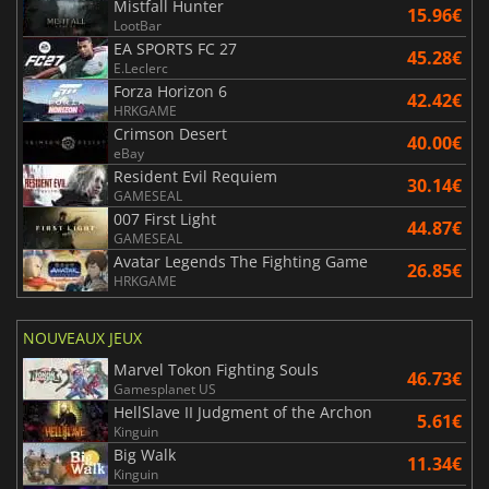
Mistfall Hunter
15.96€
LootBar
EA SPORTS FC 27
45.28€
E.Leclerc
Forza Horizon 6
42.42€
HRKGAME
Crimson Desert
40.00€
eBay
Resident Evil Requiem
30.14€
GAMESEAL
007 First Light
44.87€
GAMESEAL
Avatar Legends The Fighting Game
26.85€
HRKGAME
NOUVEAUX JEUX
Marvel Tokon Fighting Souls
46.73€
Gamesplanet US
HellSlave II Judgment of the Archon
5.61€
Kinguin
Big Walk
11.34€
Kinguin