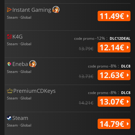
Instant Gaming
11.49€
Steam · Global
K4G
-12% :
code promo
DLC12DEAL
Steam · Global
12.14€
13.79€
Eneba
-8% :
code promo
DLC8
Steam · Global
12.63€
13.73€
PremiumCDKeys
-8% :
code promo
DLC8
Steam · Global
13.07€
14.21€
Steam
14.79€
Steam · Global