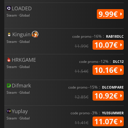
LOADED
9.99€
Steam · Global
Kinguin
-16% :
code promo
RAB18DLC
Steam · Global
10.07€
11.99€
HRKGAME
-12% :
code promo
DLC12
Steam · Global
10.16€
11.54€
Difmark
-15% :
code promo
DLCOMPARE
Steam · Global
10.92€
12.85€
Yuplay
-3% :
code promo
YU3SUMMER
Steam · Global
11.07€
11.41€