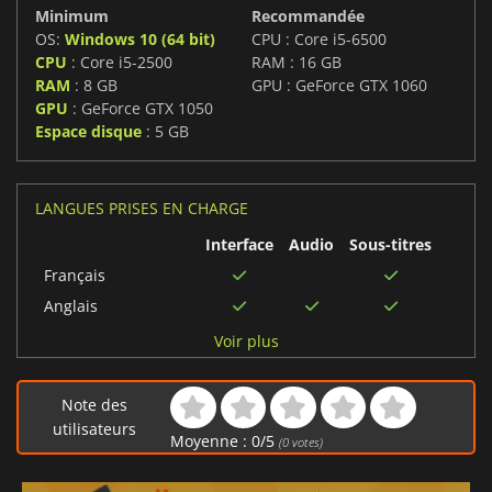
Minimum
Recommandée
OS:
Windows 10 (64 bit)
CPU : Core i5-6500
CPU
: Core i5-2500
RAM : 16 GB
RAM
: 8 GB
GPU : GeForce GTX 1060
GPU
: GeForce GTX 1050
Espace disque
: 5 GB
LANGUES PRISES EN CHARGE
Interface
Audio
Sous-titres
Français
Anglais
Chinois traditionnel
Voir plus
Japonais
Chinois simplifié
Note des
Arabe
utilisateurs
Moyenne :
0
/
5
(
0
votes)
Espagnol
Portugais brésilien