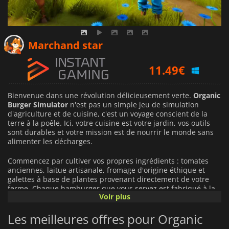
10.07
€
Marchand star
11.49
€
12.63
€
Bienvenue dans une révolution délicieusement verte.
Organic
Burger Simulator
n'est pas un simple jeu de simulation
d'agriculture et de cuisine, c'est un voyage conscient de la
terre à la poêle. Ici, votre cuisine est votre jardin, vos outils
sont durables et votre mission est de nourrir le monde sans
alimenter les décharges.
Commencez par cultiver vos propres ingrédients : tomates
anciennes, laitue artisanale, fromage d'origine éthique et
galettes à base de plantes provenant directement de votre
ferme. Chaque hamburger que vous servez est fabriqué à la
Voir plus
main avec soin, entièrement biologique et totalement
personnalisable. Qu'il s'agisse de superposer une tour de
Les meilleures offres pour Organic
tempeh ou de perfectionner l'art du petit pain sans gluten,
vous avez toujours le contrôle de la saveur et de la