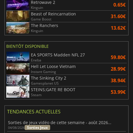
Retrowave 2
0.65€
Kinguin
Beast of Reincarnation
31.60€
Game Boost
The Ranchers
13.62€
Kinguin
BIENTÔT DISPONIBLE
EA SPORTS Madden NFL 27
59.80€
Eneba
Hell Let Loose Vietnam
28.99€
Instant Gaming
The Sinking City 2
38.94€
Gamesplanet US
STEINS;GATE RE BOOT
53.99€
Steam
TENDANCES ACTUELLES
Sorties de jeux vidéo de cette semaine - août 2026 (semaine 32)
Sorties Jeux
04/08/2026