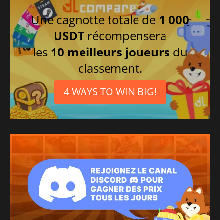
Coréen
Une cagnotte totale de
1 000
Allemand
USDT
récompensera
Italien
les
10 meilleurs joueurs
du
Portugais
classement.
Turc
Russe
4 WAYS TO WIN BIG!