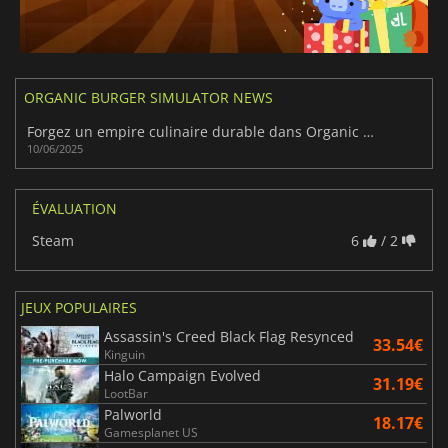
ORGANIC BURGER SIMULATOR NEWS
Forgez un empire culinaire durable dans Organic Burger Simulator
10/06/2025
ÉVALUATION
Steam
6
/ 2
JEUX POPULAIRES
Assassin's Creed Black Flag Resynced
33.54€
Kinguin
Halo Campaign Evolved
31.19€
LootBar
Palworld
18.17€
Gamesplanet US