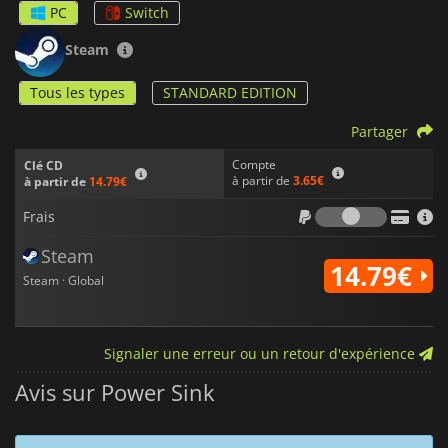
PC
Switch
Steam
Tous les types
STANDARD EDITION
Partager
Compte
Clé CD
à partir de
3.65€
à partir de
14.79€
Frais
Frais
Steam
14.79€
Steam · Global
Signaler une erreur ou un retour d'expérience
Avis sur Power Sink