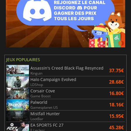
JEUX POPULAIRES
Assassin's Creed Black Flag Resynced
37.75€
Kinguin
Halo Campaign Evolved
28.68€
LDShop
Corsair Cove
16.80€
Game Boost
Palworld
18.16€
Gamesplanet US
Mistfall Hunter
15.95€
LootBar
EA SPORTS FC 27
45.28€
E.Leclerc