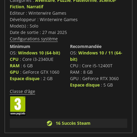
Catégories :
Aventure
,
Puzzle
,
Plateforme
,
Science-
Fiction
,
Narratif
Editeur : Winterwire Games
Développeur : Winterwire Games
Mode(s) : Solo
Date de sortie : 27 mai 2025
Configurations système
Minimum
Recommandée
OS:
Windows 10 (64-bit)
OS:
Windows 10 / 11 (64-
CPU
: Core i3-2340UE
bit)
RAM
: 6 GB
CPU : Core i5-12400T
GPU
: GeForce GTX 1060
RAM : 8 GB
Espace disque
: 2 GB
GPU : GeForce RTX 3060
Espace disque
: 5 GB
Classe d'âge
16 Succès Steam