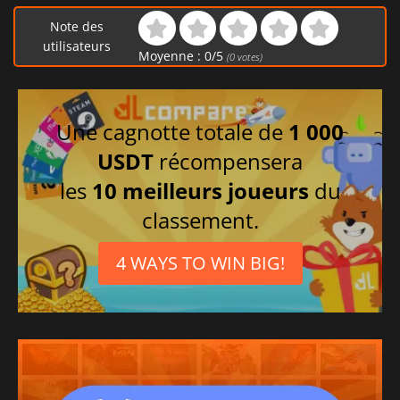
Note des
utilisateurs
Moyenne :
0
/
5
(
0
votes)
Une cagnotte totale de
1 000
USDT
récompensera
les
10 meilleurs joueurs
du
classement.
4 WAYS TO WIN BIG!