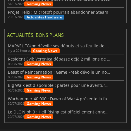
Gaming News
31/07/2026
Projet Helix : Microsoft pourrait abandonner Steam
Actualités Hardware
29/07/2026
ACTUALITÉS, BONS PLANS
MARVEL Tōkon dévoile ses débuts et sa feuille de route
Gaming News
il y a 20 heures
Resident Evil: Veronica dépasse déjà 2 millions de wishlists
Gaming News
06/08/2026
Beast of Reincarnation : Game Freak dévoile un nouveau pari
Gaming News
05/08/2026
Big Walk est disponible : partez pour une aventure entre amis
Gaming News
05/08/2026
Warhammer 40 000 : Dawn of War 4 présente la faction des Nécrons
Gaming News
30/07/2026
Le DLC Nioh 3 : Hell Rising est officiellement annoncé
Gaming News
29/07/2026