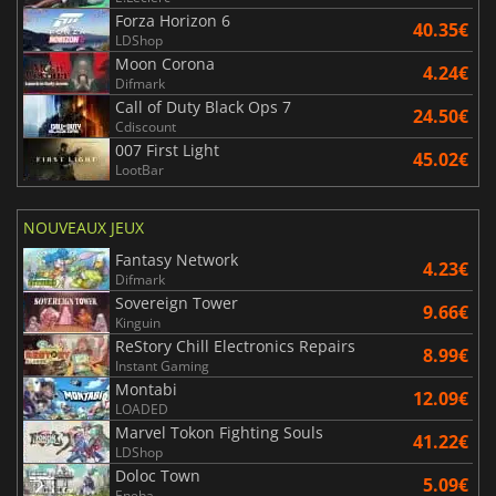
Forza Horizon 6
40.35€
LDShop
Moon Corona
4.24€
Difmark
Call of Duty Black Ops 7
24.50€
Cdiscount
007 First Light
45.02€
LootBar
NOUVEAUX JEUX
Fantasy Network
4.23€
Difmark
Sovereign Tower
9.66€
Kinguin
ReStory Chill Electronics Repairs
8.99€
Instant Gaming
Montabi
12.09€
LOADED
Marvel Tokon Fighting Souls
41.22€
LDShop
Doloc Town
5.09€
Eneba