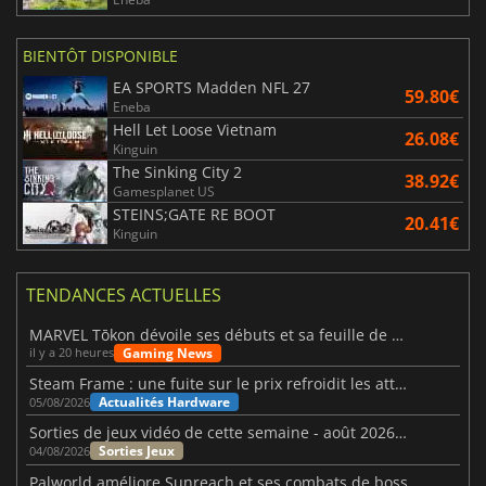
BIENTÔT DISPONIBLE
EA SPORTS Madden NFL 27
59.80€
Eneba
Hell Let Loose Vietnam
26.08€
Kinguin
The Sinking City 2
38.92€
Gamesplanet US
STEINS;GATE RE BOOT
20.41€
Kinguin
TENDANCES ACTUELLES
MARVEL Tōkon dévoile ses débuts et sa feuille de route
Gaming News
il y a 20 heures
Steam Frame : une fuite sur le prix refroidit les attentes VR
Actualités Hardware
05/08/2026
Sorties de jeux vidéo de cette semaine - août 2026 (semaine 32)
Sorties Jeux
04/08/2026
Palworld améliore Sunreach et ses combats de boss