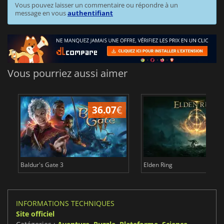
Vous pouvez laisser un commentaire ou répondre à un
message en vous
authentifiant
Vous pourriez aussi aimer
36.07
€
2
Baldur's Gate 3
Elden Ring
INFORMATIONS TECHNIQUES
Site officiel