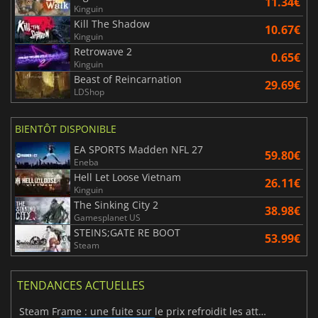
11.34€
Kinguin
Kill The Shadow
10.67€
Kinguin
Retrowave 2
0.65€
Kinguin
Beast of Reincarnation
29.69€
LDShop
BIENTÔT DISPONIBLE
EA SPORTS Madden NFL 27
59.80€
Eneba
Hell Let Loose Vietnam
26.11€
Kinguin
The Sinking City 2
38.98€
Gamesplanet US
STEINS;GATE RE BOOT
53.99€
Steam
TENDANCES ACTUELLES
Steam Frame : une fuite sur le prix refroidit les attentes VR