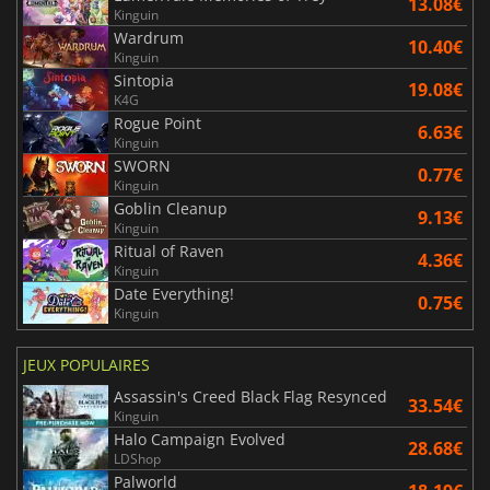
13.08€
Kinguin
Wardrum
10.40€
Kinguin
Sintopia
19.08€
K4G
Rogue Point
6.63€
Kinguin
SWORN
0.77€
Kinguin
Goblin Cleanup
9.13€
Kinguin
Ritual of Raven
4.36€
Kinguin
Date Everything!
0.75€
Kinguin
JEUX POPULAIRES
Assassin's Creed Black Flag Resynced
33.54€
Kinguin
Halo Campaign Evolved
28.68€
LDShop
Palworld