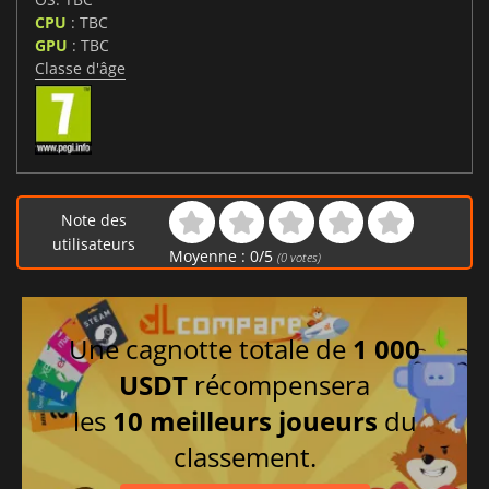
CPU
: TBC
GPU
: TBC
Classe d'âge
Note des
utilisateurs
Moyenne :
0
/
5
(
0
votes)
Une cagnotte totale de
1 000
USDT
récompensera
les
10 meilleurs joueurs
du
classement.