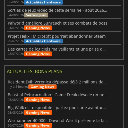
Actualités Hardware
05/08/2026
Sorties de jeux vidéo de cette semaine - août 2026 (semaine 32)
Sorties Jeux
04/08/2026
Palworld améliore Sunreach et ses combats de boss
Gaming News
31/07/2026
Projet Helix : Microsoft pourrait abandonner Steam
Actualités Hardware
29/07/2026
Des cartes de logiciels malveillants et une prise de contrôle de Discord ont touché Meccha Chameleon
Gaming News
28/07/2026
ACTUALITÉS, BONS PLANS
Resident Evil: Veronica dépasse déjà 2 millions de wishlists
Gaming News
il y a 8 heures
Beast of Reincarnation : Game Freak dévoile un nouveau pari
Gaming News
05/08/2026
Big Walk est disponible : partez pour une aventure entre amis
Gaming News
05/08/2026
Warhammer 40 000 : Dawn of War 4 présente la faction des Nécrons
Gaming News
30/07/2026