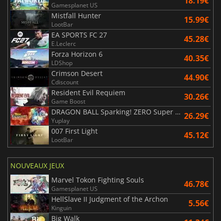
18.19€
Gamesplanet US
Mistfall Hunter
15.99€
LootBar
EA SPORTS FC 27
45.28€
E.Leclerc
Forza Horizon 6
40.35€
LDShop
Crimson Desert
44.90€
Cdiscount
Resident Evil Requiem
30.26€
Game Boost
DRAGON BALL Sparking! ZERO Super Limit Breaking NEO
26.29€
Yuplay
007 First Light
45.12€
LootBar
NOUVEAUX JEUX
Marvel Tokon Fighting Souls
46.78€
Gamesplanet US
HellSlave II Judgment of the Archon
5.56€
Kinguin
Big Walk