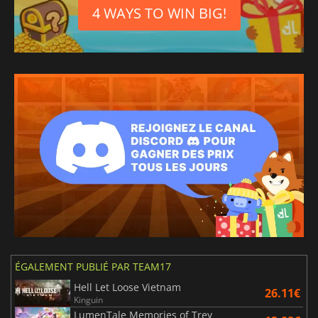
4 WAYS TO WIN BIG!
ÉGALEMENT PUBLIÉ PAR TEAM17
Hell Let Loose Vietnam
26.11€
Kinguin
LumenTale Memories of Trey