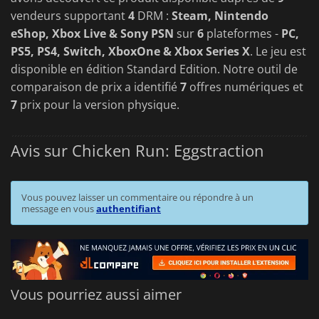
vendeurs supportant
4
DRM :
Steam, Nintendo
eShop, Xbox Live & Sony PSN
sur
6
plateformes -
PC,
PS5, PS4, Switch, XboxOne & Xbox Series X
. Le jeu est
disponible en édition Standard Edition. Notre outil de
comparaison de prix a identifié
7
offres numériques et
7
prix pour la version physique.
Avis sur Chicken Run: Eggstraction
Vous pouvez laisser un commentaire ou répondre à un
message en vous
authentifiant
Vous pourriez aussi aimer