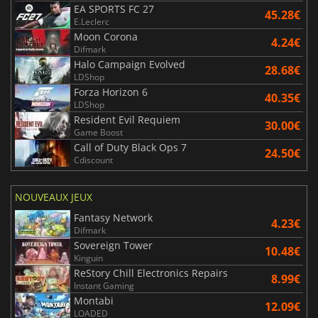
EA SPORTS FC 27
45.28€
E.Leclerc
Moon Corona
4.24€
Difmark
Halo Campaign Evolved
28.68€
LDShop
Forza Horizon 6
40.35€
LDShop
Resident Evil Requiem
30.00€
Game Boost
Call of Duty Black Ops 7
24.50€
Cdiscount
NOUVEAUX JEUX
Fantasy Network
4.23€
Difmark
Sovereign Tower
10.48€
Kinguin
ReStory Chill Electronics Repairs
8.99€
Instant Gaming
Montabi
12.09€
LOADED