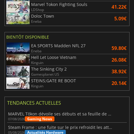
Marvel Tokon Fighting Souls
41.22€
LDShop
Doloc Town
5.09€
Eneba
BIENTÔT DISPONIBLE
EA SPORTS Madden NFL 27
59.80€
Eneba
Hell Let Loose Vietnam
26.08€
Kinguin
The Sinking City 2
38.92€
Gamesplanet US
STEINS;GATE RE BOOT
20.14€
Kinguin
TENDANCES ACTUELLES
MARVEL Tōkon dévoile ses débuts et sa feuille de route
Gaming News
07/08/2026
Steam Frame : une fuite sur le prix refroidit les attentes VR
Actualités Hardware
05/08/2026