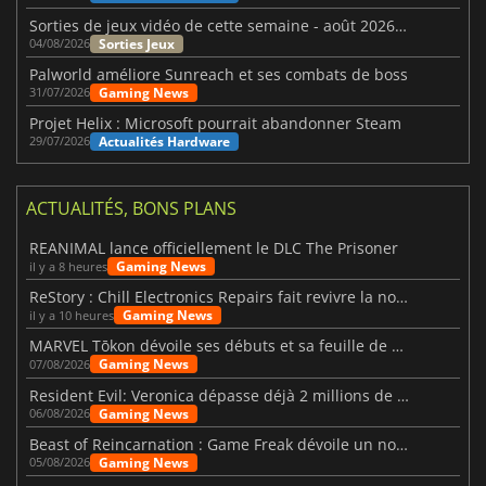
Sorties de jeux vidéo de cette semaine - août 2026 (semaine 32)
Sorties Jeux
04/08/2026
Palworld améliore Sunreach et ses combats de boss
Gaming News
31/07/2026
Projet Helix : Microsoft pourrait abandonner Steam
Actualités Hardware
29/07/2026
ACTUALITÉS, BONS PLANS
REANIMAL lance officiellement le DLC The Prisoner
Gaming News
il y a 8 heures
ReStory : Chill Electronics Repairs fait revivre la nostalgie des années 2000
Gaming News
il y a 10 heures
MARVEL Tōkon dévoile ses débuts et sa feuille de route
Gaming News
07/08/2026
Resident Evil: Veronica dépasse déjà 2 millions de wishlists
Gaming News
06/08/2026
Beast of Reincarnation : Game Freak dévoile un nouveau pari
Gaming News
05/08/2026