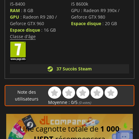
i5-8400
i5 8600k
RAM
: 8 GB
GPU : Radeon R9 390x /
GPU
: Radeon R9 280 /
Geforce GTX 980
Geforce GTX 960
Espace disque
: 20 GB
Espace disque
: 16 GB
Classe d'âge
37 Succès Steam
Note des
utilisateurs
Moyenne :
0
/
5
(
0
votes)
Une cagnotte totale de
1 000
USDT
récompensera