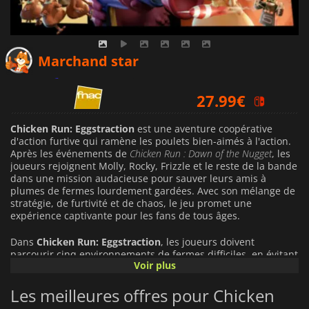
26.99
€
Marchand star
27.99
€
28.99
€
Chicken Run: Eggstraction
est une aventure coopérative
d'action furtive qui ramène les poulets bien-aimés à l'action.
Après les événements de
Chicken Run : Dawn of the Nugget
, les
joueurs rejoignent Molly, Rocky, Frizzle et le reste de la bande
dans une mission audacieuse pour sauver leurs amis à
plumes de fermes lourdement gardées. Avec son mélange de
stratégie, de furtivité et de chaos, le jeu promet une
expérience captivante pour les fans de tous âges.
Dans
Chicken Run: Eggstraction
, les joueurs doivent
parcourir cinq environnements de fermes difficiles, en évitant
Voir plus
les gardes vigilants, les caméras de sécurité et les méchants
volatiles excentriques. Chaque niveau met l'accent sur le
Les meilleures offres pour Chicken
travail d'équipe, exigeant une planification minutieuse, de la
coordination et des tactiques astucieuses pour libérer les