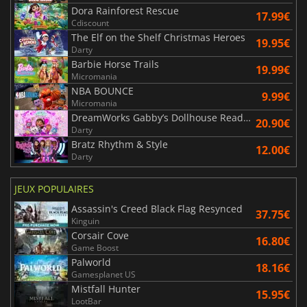
Dora Rainforest Rescue
17.99€
Cdiscount
The Elf on the Shelf Christmas Heroes
19.95€
Darty
Barbie Horse Trails
19.99€
Micromania
NBA BOUNCE
9.99€
Micromania
DreamWorks Gabby’s Dollhouse Ready to Party
20.90€
Darty
Bratz Rhythm & Style
12.00€
Darty
JEUX POPULAIRES
Assassin's Creed Black Flag Resynced
37.75€
Kinguin
Corsair Cove
16.80€
Game Boost
Palworld
18.16€
Gamesplanet US
Mistfall Hunter
15.95€
LootBar