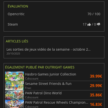
ÉVALUATION
Opencritic
70 / 100
Steam
17
/ 0
ARTICLES LIÉS
Les sorties de jeux vidéo de la semaine - octobre 2025 (semaine 43)
20/10/2025
ÉGALEMENT PUBLIÉ PAR OUTRIGHT GAMES
Hasbro Games Junior Collection
39.99€
Cdiscount
Sesame Street Friends & Fun
29.99€
Fnac
PAW Patrol Dino World
35.86€
Cdiscount
PAW Patrol Rescue Wheels Championship
16.83€
Cdiscount