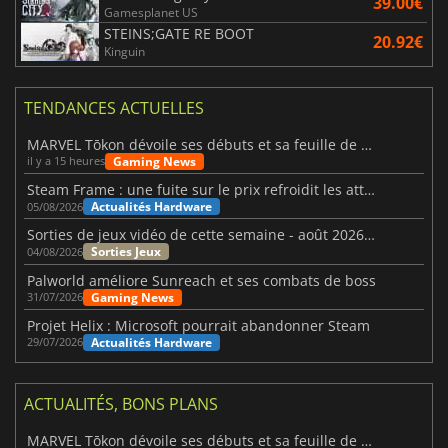
39.00€
Gamesplanet US
STEINS;GATE RE BOOT
20.92€
Kinguin
TENDANCES ACTUELLES
MARVEL Tōkon dévoile ses débuts et sa feuille de route
Gaming News
il y a 15 heures
Steam Frame : une fuite sur le prix refroidit les attentes VR
Actualités Hardware
05/08/2026
Sorties de jeux vidéo de cette semaine - août 2026 (semaine 32)
Sorties Jeux
04/08/2026
Palworld améliore Sunreach et ses combats de boss
Gaming News
31/07/2026
Projet Helix : Microsoft pourrait abandonner Steam
Actualités Hardware
29/07/2026
ACTUALITÉS, BONS PLANS
MARVEL Tōkon dévoile ses débuts et sa feuille de route