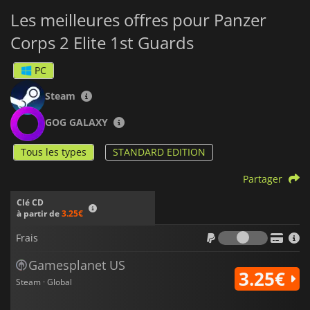
Les meilleures offres pour Panzer
Corps 2 Elite 1st Guards
PC
Steam
GOG GALAXY
Tous les types
STANDARD EDITION
Partager
Clé CD
à partir de
3.25€
Frais
Frais
Gamesplanet US
3.25€
Steam · Global