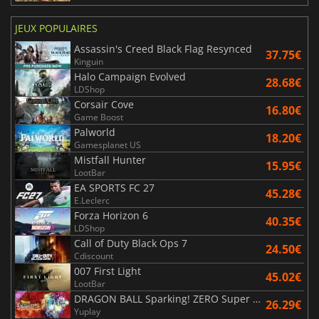
JEUX POPULAIRES
Assassin's Creed Black Flag Resynced
37.75€
Kinguin
Halo Campaign Evolved
28.68€
LDShop
Corsair Cove
16.80€
Game Boost
Palworld
18.20€
Gamesplanet US
Mistfall Hunter
15.95€
LootBar
EA SPORTS FC 27
45.28€
E.Leclerc
Forza Horizon 6
40.35€
LDShop
Call of Duty Black Ops 7
24.50€
Cdiscount
007 First Light
45.02€
LootBar
DRAGON BALL Sparking! ZERO Super Limit Breaking NEO
26.29€
Yuplay