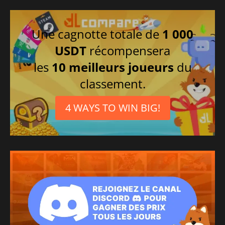
Une cagnotte totale de
1 000
USDT
récompensera
les
10 meilleurs joueurs
du
classement.
4 WAYS TO WIN BIG!