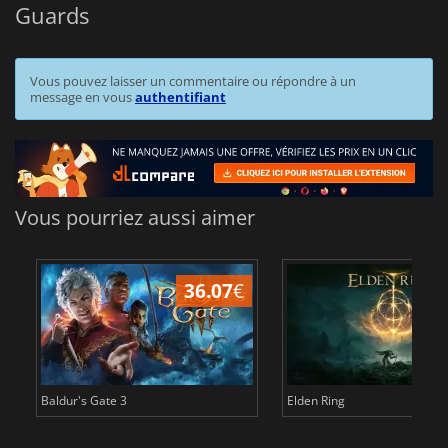
Guards
Vous pouvez laisser un commentaire ou répondre à un
message en vous
authentifiant
Vous pourriez aussi aimer
36.07
€
2
Baldur's Gate 3
Elden Ring