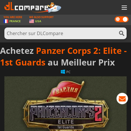
YOU ARE HERE
WE ALSO SUPPORT
Dark
JEUX
FRANCE
USA
mode
CARTES PRÉPAYÉES
LOGICIELS
Achetez
Panzer Corps 2: Elite -
CONCOURS
1st Guards
au Meilleur Prix
MATÉRIEL
PC
NEWS
SE CONNECTER OU S'INSCRIRE