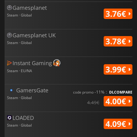
Gamesplanet
3.76€
Steam · Global
Gamesplanet UK
3.78€
Steam · Global
Instant Gaming
3.99€
Steam · EU/NA
GamersGate
-11% :
code promo
DLCOMPARE
Steam · Global
4.00€
4.49€
LOADED
4.09€
Steam · Global