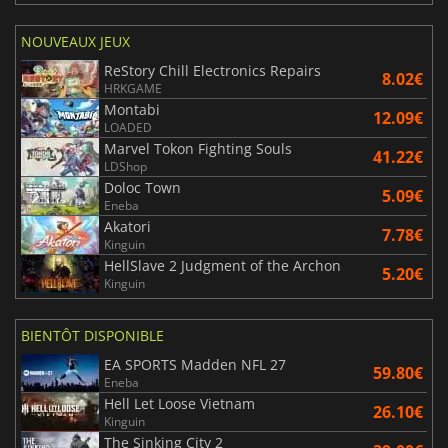
NOUVEAUX JEUX
ReStory Chill Electronics Repairs
8.02€
HRKGAME
Montabi
12.09€
LOADED
Marvel Tokon Fighting Souls
41.22€
LDShop
Doloc Town
5.09€
Eneba
Akatori
7.78€
Kinguin
HellSlave 2 Judgment of the Archon
5.20€
Kinguin
BIENTÔT DISPONIBLE
EA SPORTS Madden NFL 27
59.80€
Eneba
Hell Let Loose Vietnam
26.10€
Kinguin
The Sinking City 2