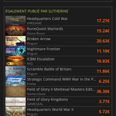
ÉGALEMENT PUBLIÉ PAR SLITHERINE
Headquarters Cold War
17.27€
HRKGAME
RuneQuest Warlords
15.24€
Game Boost
Broken Arrow
20.63€
Kinguin
Nightmare Frontier
11.10€
Kinguin
ICBM Escalation
10.83€
K4G
Scramble Battle of Britain
11.86€
Kinguin
Strategic Command WWII War in the Pacific
6.25€
Eneba
Field of Glory II Medieval Masters Edition
36.30€
GamersGate
Field of Glory Kingdoms
3.77€
GAMESEAL
Headquarters World War II
5.72€
Kinguin