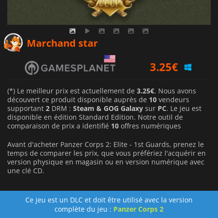
3.99
€
Marchand star
3.25
€
3.76
€
(*) Le meilleur prix est actuellement de
3.25€
. Nous avons
découvert ce produit disponible auprès de
10
vendeurs
supportant
2
DRM :
Steam & GOG Galaxy
sur
PC
. Le jeu est
disponible en édition Standard Edition. Notre outil de
comparaison de prix a identifié
10
offres numériques
Avant d'acheter Panzer Corps 2: Elite - 1st Guards, prenez le
temps de comparer les prix, que vous préfériez l'acquérir en
version physique en magasin ou en version numérique avec
une clé CD.
Ce jeu est un DLC et doit être utilisé avec la version
complète du jeu :
Panzer Corps 2