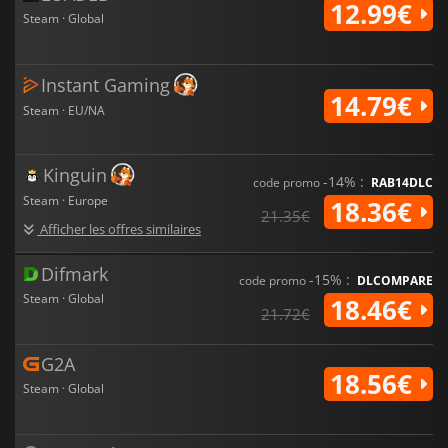
12.99€
Steam · Global
Instant Gaming
14.79€
Steam · EU/NA
Kinguin
-14% :
code promo
RAB14DLC
Steam · Europe
18.36€
21.35€
Afficher les offres similaires
Difmark
-15% :
code promo
DLCOMPARE
Steam · Global
18.46€
21.72€
G2A
18.56€
Steam · Global