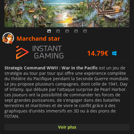
6.25
€
Marchand star
14.79
€
18.36
€
Strategic Command WWII : War in the Pacific
est un jeu de
stratégie au tour par tour qui offre une expérience complète
du théâtre du Pacifique pendant la Seconde Guerre mondiale.
Le jeu propose plusieurs campagnes, dont celle de 1941, Day
of Infamy, qui débute par l'attaque surprise de Pearl Harbor.
Les joueurs ont la possibilité de commander les forces de
sept grandes puissances, de s'engager dans des batailles
terrestres et maritimes et de vivre le conflit grâce à des
graphiques d'unités immersifs en 3D ou à des pions de
l'OTAN.
Voir plus
En plus de la campagne principale, il y a 5 mini-campagnes
rapides à jouer, chacune couvrant une période ou une