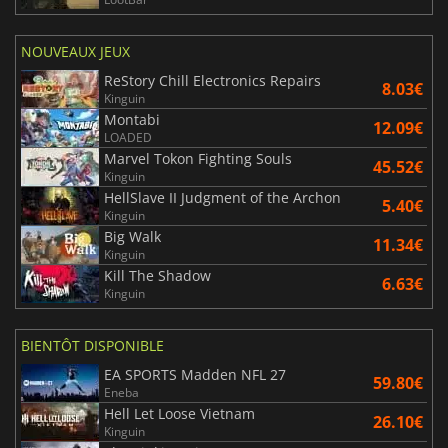
NOUVEAUX JEUX
ReStory Chill Electronics Repairs
8.03€
Kinguin
Montabi
12.09€
LOADED
Marvel Tokon Fighting Souls
45.52€
Kinguin
HellSlave II Judgment of the Archon
5.40€
Kinguin
Big Walk
11.34€
Kinguin
Kill The Shadow
6.63€
Kinguin
BIENTÔT DISPONIBLE
EA SPORTS Madden NFL 27
59.80€
Eneba
Hell Let Loose Vietnam
26.10€
Kinguin