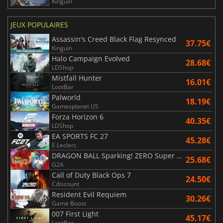
Kinguin
JEUX POPULAIRES
Assassin's Creed Black Flag Resynced
37.75€
Kinguin
Halo Campaign Evolved
28.68€
LDShop
Mistfall Hunter
16.01€
LootBar
Palworld
18.19€
Gamesplanet US
Forza Horizon 6
40.35€
LDShop
EA SPORTS FC 27
45.28€
E.Leclerc
DRAGON BALL Sparking! ZERO Super Limit Breaking NEO
25.68€
G2A
Call of Duty Black Ops 7
24.50€
Cdiscount
Resident Evil Requiem
30.26€
Game Boost
007 First Light
45.17€
LootBar