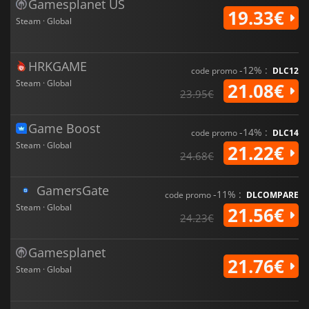
Gamesplanet US
19.33€
Steam · Global
HRKGAME
-12% :
code promo
DLC12
Steam · Global
21.08€
23.95€
Game Boost
-14% :
code promo
DLC14
Steam · Global
21.22€
24.68€
GamersGate
-11% :
code promo
DLCOMPARE
Steam · Global
21.56€
24.23€
Gamesplanet
21.76€
Steam · Global