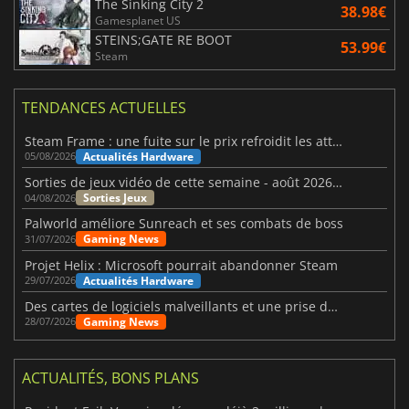
The Sinking City 2
38.98€
Gamesplanet US
STEINS;GATE RE BOOT
53.99€
Steam
TENDANCES ACTUELLES
Steam Frame : une fuite sur le prix refroidit les attentes VR
Actualités Hardware
05/08/2026
Sorties de jeux vidéo de cette semaine - août 2026 (semaine 32)
Sorties Jeux
04/08/2026
Palworld améliore Sunreach et ses combats de boss
Gaming News
31/07/2026
Projet Helix : Microsoft pourrait abandonner Steam
Actualités Hardware
29/07/2026
Des cartes de logiciels malveillants et une prise de contrôle de Discord ont touché Meccha Chameleon
Gaming News
28/07/2026
ACTUALITÉS, BONS PLANS