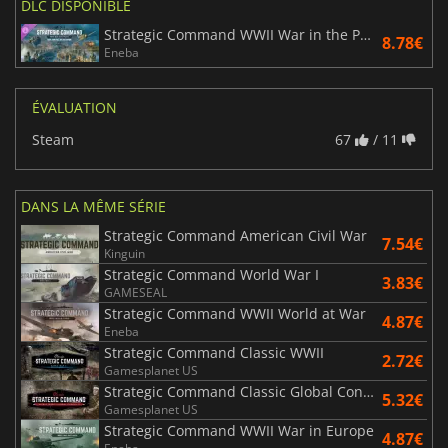
DLC DISPONIBLE
Strategic Command WWII War in the Pacific Rise and Fall of an Empire
8.78€
Eneba
ÉVALUATION
Steam
67
/ 11
DANS LA MÊME SÉRIE
Strategic Command American Civil War
7.54€
Kinguin
Strategic Command World War I
3.83€
GAMESEAL
Strategic Command WWII World at War
4.87€
Eneba
Strategic Command Classic WWII
2.72€
Gamesplanet US
Strategic Command Classic Global Conflict
5.32€
Gamesplanet US
Strategic Command WWII War in Europe
4.87€