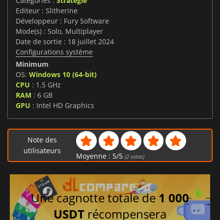
Catégories :
Stratégie
Editeur : Slitherine
Développeur : Fury Software
Mode(s) : Solo, Multiplayer
Date de sortie : 18 juillet 2024
Configurations système
Minimum
OS:
Windows 10 (64-bit)
CPU
: 1.5 GHz
RAM
: 6 GB
GPU
: Intel HD Graphics
Note des
utilisateurs
Moyenne :
5
/
5
(
2
votes)
Une cagnotte totale de
1 000
USDT
récompensera