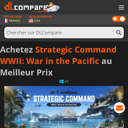
YOU ARE HERE
WE ALSO SUPPORT
Dark
JEUX
FRANCE
USA
mode
CARTES PRÉPAYÉES
LOGICIELS
Achetez
Strategic Command
CONCOURS
WWII: War in the Pacific
au
MATÉRIEL
Meilleur Prix
NEWS
PC
SE CONNECTER OU S'INSCRIRE