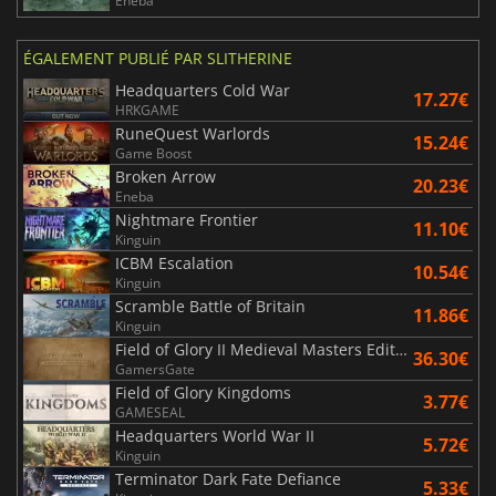
Eneba
ÉGALEMENT PUBLIÉ PAR SLITHERINE
Headquarters Cold War
17.27€
HRKGAME
RuneQuest Warlords
15.24€
Game Boost
Broken Arrow
20.23€
Eneba
Nightmare Frontier
11.10€
Kinguin
ICBM Escalation
10.54€
Kinguin
Scramble Battle of Britain
11.86€
Kinguin
Field of Glory II Medieval Masters Edition
36.30€
GamersGate
Field of Glory Kingdoms
3.77€
GAMESEAL
Headquarters World War II
5.72€
Kinguin
Terminator Dark Fate Defiance
5.33€