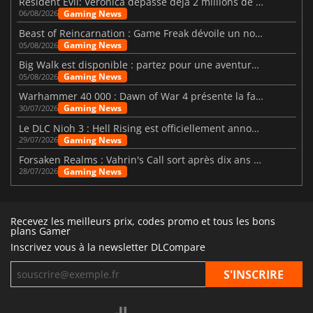
Resident Evil: Veronica dépasse déjà 2 millions de wishlists
Gaming News
06/08/2026
Beast of Reincarnation : Game Freak dévoile un nouveau pari
Gaming News
05/08/2026
Big Walk est disponible : partez pour une aventure entre amis
Gaming News
05/08/2026
Warhammer 40 000 : Dawn of War 4 présente la faction des Nécrons
Gaming News
30/07/2026
Le DLC Nioh 3 : Hell Rising est officiellement annoncé
Gaming News
29/07/2026
Forsaken Realms : Vahrin's Call sort après dix ans de développement
Gaming News
28/07/2026
Recevez les meilleurs prix, codes promo et tous les bons
plans Gamer
Inscrivez vous à la newsletter DLCompare