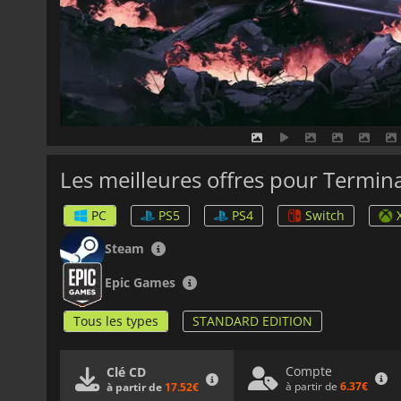
Les meilleures offres pour Termi
PC
PS5
PS4
Switch
Steam
Epic Games
Tous les types
STANDARD EDITION
Compte
Clé CD
à partir de
6.37€
à partir de
17.52€