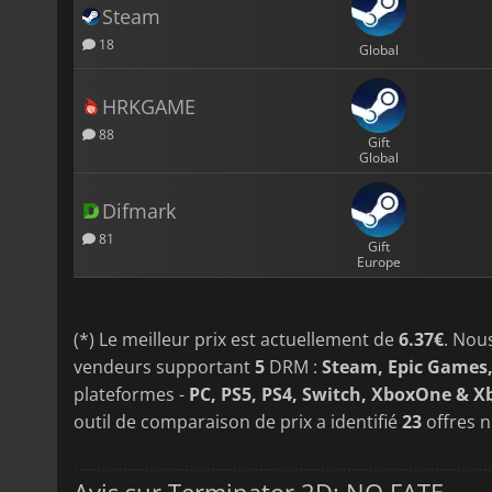
Steam
18
Global
HRKGAME
88
Gift
Global
Difmark
81
Gift
Europe
(*) Le meilleur prix est actuellement de
6.37€
. Nou
vendeurs supportant
5
DRM :
Steam, Epic Games,
plateformes -
PC, PS5, PS4, Switch, XboxOne & Xb
outil de comparaison de prix a identifié
23
offres 
Avis sur Terminator 2D: NO FATE