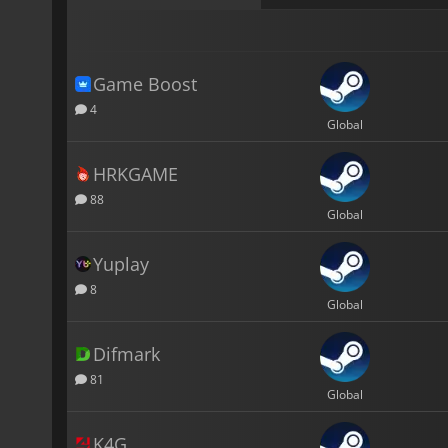
Game Boost
4
Global
HRKGAME
88
Global
Yuplay
8
Global
Difmark
81
Global
K4G