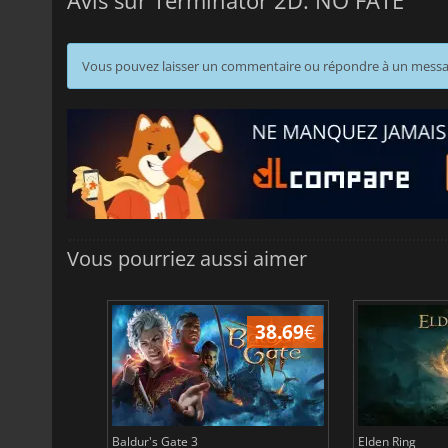
Vous pouvez laisser un commentaire ou répondre à un mess
Vous pourriez aussi aimer
45.08
€
38.69
€
Baldur's Gate 3
Elden Ring