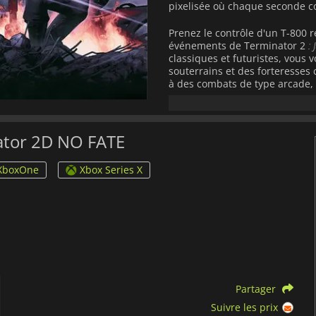
pixelisée où chaque seconde co
Prenez le contrôle d'un T-800 
événements de Terminator 2
: 
classiques et futuristes, vous 
souterrains et des forteresses 
à des combats de type arcade,
rapidité, la stratégie et l'agres
Terminator 2D: NO FATE
propo
embranchements, ce qui vous pe
nator 2D NO FATE
vous protéger John Connor et ré
plus impitoyable ? Chaque déci
XboxOne
Xbox Series X
au jeu une forte rejouabilité e
Avec ses graphismes en pixels 
et sa bande-son rétro-synthéti
gouffre,
Terminator 2D: NO FA
des années 90 et un nouveau re
Partager
Suivre les prix