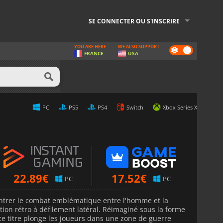
SE CONNECTER OU S'INSCRIRE
YOU ARE HERE
WE ALSO SUPPORT
Dark
FRANCE
USA
mode
PC
PS5
PS4
Switch
Xbox Series X
22.89
€
17.52
€
PC
PC
entrer le combat emblématique entre l'homme et la
ion rétro à défilement latéral. Réimaginé sous la forme
ce titre plonge les joueurs dans une zone de guerre