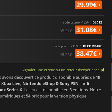
29.99€
-12% :
code promo
DLC12
31.08€
35.32€
-15% :
code promo
DLCOMPARE
38.47€
45.26€
Signaler une erreur ou un retour d'expérience
s avons découvert ce produit disponible auprès de
19
 Xbox Live, Nintendo eShop & Sony PSN
sur
6
ox Series X
. Le jeu est disponible en
3
éditions. Notre
numériques et
54
prix pour la version physique.