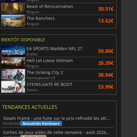
Beast of Reincarnation
30.51€
Kinguin
The Ranchers
13.62€
Kinguin
BIENTÔT DISPONIBLE
EA SPORTS Madden NFL 27
59.80€
Eneba
Hell Let Loose Vietnam
26.39€
Kinguin
The Sinking City 2
38.94€
Gamesplanet US
STEINS;GATE RE BOOT
53.99€
Steam
TENDANCES ACTUELLES
Steam Frame : une fuite sur le prix refroidit les attentes VR
Actualités Hardware
05/08/2026
Sorties de jeux vidéo de cette semaine - août 2026 (semaine 32)