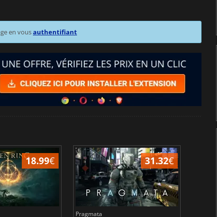
age en vous
authentifiant
18.99
€
31.32
€
Pragmata
Total 