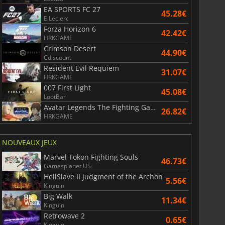
EA SPORTS FC 27
45.28€
E.Leclerc
Forza Horizon 6
42.42€
HRKGAME
Crimson Desert
44.90€
Cdiscount
Resident Evil Requiem
31.07€
HRKGAME
007 First Light
45.08€
LootBar
Avatar Legends The Fighting Game
26.82€
HRKGAME
NOUVEAUX JEUX
Marvel Tokon Fighting Souls
46.73€
Gamesplanet US
HellSlave II Judgment of the Archon
5.56€
Kinguin
Big Walk
11.34€
Kinguin
Retrowave 2
0.65€
Kinguin