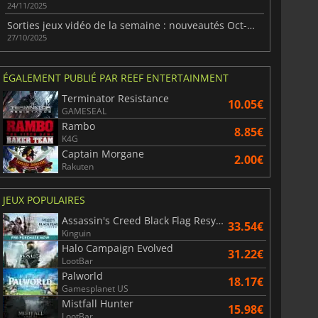
24/11/2025
Sorties jeux vidéo de la semaine : nouveautés Oct-Nov 2025
27/10/2025
ÉGALEMENT PUBLIÉ PAR REEF ENTERTAINMENT
Terminator Resistance
10.05€
GAMESEAL
Rambo
8.85€
K4G
Captain Morgane
2.00€
Rakuten
JEUX POPULAIRES
Assassin's Creed Black Flag Resynced
33.54€
6.76
€
15.48
€
Kinguin
Halo Campaign Evolved
31.22€
LootBar
Palworld
18.17€
Gamesplanet US
Mistfall Hunter
15.98€
War WARHAMMER 3
Lies Of P
LootBar