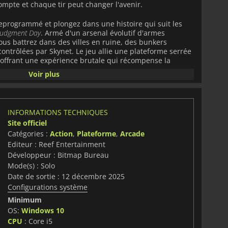
mpte et chaque tir peut changer l'avenir.
reprogrammé et plongez dans une histoire qui suit les
Judgment Day
. Armé d'un arsenal évolutif d'armes
vous battrez dans des villes en ruine, des bunkers
contrôlées par Skynet. Le jeu allie une plateforme serrée
 offrant une expérience brutale qui récompense la
sivité sans relâche.
Voir plus
se de nombreux chemins de mission et des scénarios à
rmet de forger votre propre version de l'avenir. Allez-
sister à l'emprise de Skynet, ou suivre une directive
INFORMATIONS TECHNIQUES
sion donne lieu à un nouveau résultat, ce qui confère
Site officiel
t une grande profondeur narrative.
Catégories :
Action
,
Plateforme
,
Arcade
Editeur : Reef Entertainment
réalisés à la main, ses affrontements de boss explosifs
que qui fait écho à la tension d'un monde au bord du
Développeur : Bitmap Bureau
TE
est à la fois une lettre d'amour aux jeux classiques
Mode(s) : Solo
gard sur la légendaire franchise de science-fiction.
Date de sortie : 12 décembre 2025
Configurations système
Minimum
OS:
Windows 10
CPU
: Core i5