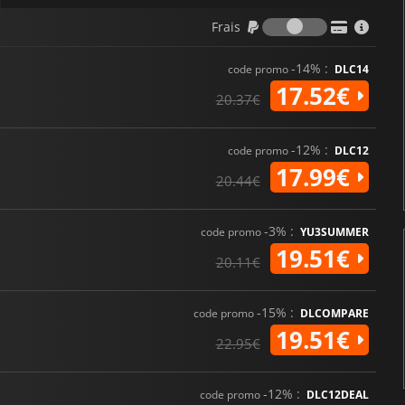
Frais
Frais
-14% :
code promo
DLC14
17.52€
20.37€
-12% :
code promo
DLC12
17.99€
20.44€
-3% :
code promo
YU3SUMMER
19.51€
20.11€
-15% :
code promo
DLCOMPARE
19.51€
22.95€
-12% :
code promo
DLC12DEAL