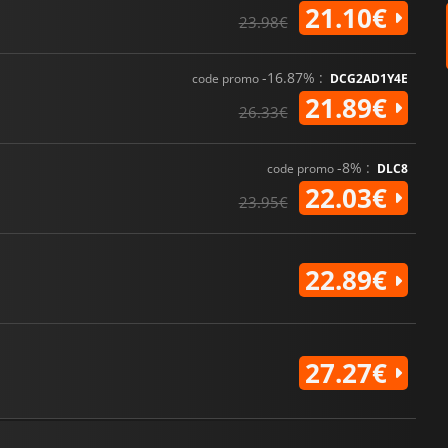
21.10€
23.98€
-16.87% :
code promo
DCG2AD1Y4E
21.89€
26.33€
-8% :
code promo
DLC8
22.03€
23.95€
22.89€
27.27€