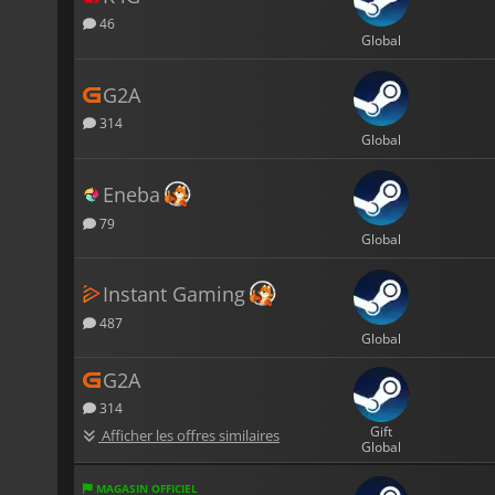
46
Global
G2A
314
Global
Eneba
79
Global
Instant Gaming
487
Global
G2A
314
Gift
Afficher les offres similaires
Global
MAGASIN OFFICIEL