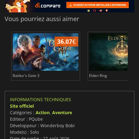
Vous pourriez aussi aimer
36.07
€
2
Baldur's Gate 3
Elden Ring
INFORMATIONS TECHNIQUES
Site officiel
Catégories :
Action
,
Aventure
Editeur : PQube
Développeur : Wonderboy Bobi
Mode(s) : Solo
Date de sortie : 27 août 2026