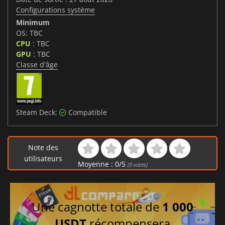
Configurations système
Minimum
OS: TBC
CPU
: TBC
GPU
: TBC
Classe d'âge
Steam Deck:
Compatible
Note des
utilisateurs
Moyenne :
0
/
5
(
0
votes)
Une cagnotte totale de
1 000
USDT
récompensera