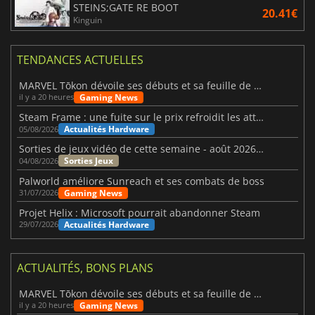
STEINS;GATE RE BOOT
20.41€
Kinguin
TENDANCES ACTUELLES
MARVEL Tōkon dévoile ses débuts et sa feuille de route
Gaming News
il y a 20 heures
Steam Frame : une fuite sur le prix refroidit les attentes VR
Actualités Hardware
05/08/2026
Sorties de jeux vidéo de cette semaine - août 2026 (semaine 32)
Sorties Jeux
04/08/2026
Palworld améliore Sunreach et ses combats de boss
Gaming News
31/07/2026
Projet Helix : Microsoft pourrait abandonner Steam
Actualités Hardware
29/07/2026
ACTUALITÉS, BONS PLANS
MARVEL Tōkon dévoile ses débuts et sa feuille de route
Gaming News
il y a 20 heures