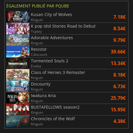
ÉGALEMENT PUBLIÉ PAR PQUBE
Kusan City of Wolves
7.18€
Kinguin
K pop Idol Stories Road to Debut
8.54€
Yuplay
Adorable Adventures
9.79€
Kinguin
Resistor
39.66€
Cdiscount
Tormented Souls 2
13.34€
Eneba
Class of Heroes 3 Remaster
8.18€
Kinguin
Discounty
6.73€
Kinguin
Iwakura Aria
25.79€
Kinguin
BUSTAFELLOWS season2
15.95€
Kinguin
Chronicles of the Wolf
4.38€
Kinguin