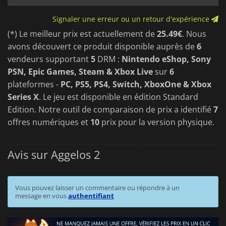
esthétique classique de 16 bits tout en peaufinant
l'animation, les détails environnementaux et les effets visuels
Signaler une erreur ou un retour d'expérience
pour une présentation plus moderne.
(*) Le meilleur prix est actuellement de
25.49€
. Nous
avons découvert ce produit disponible auprès de
6
vendeurs supportant
5
DRM :
Nintendo eShop, Sony
PSN, Epic Games, Steam & Xbox Live
sur
6
plateformes -
PC, PS5, PS4, Switch, XboxOne & Xbox
Series X
. Le jeu est disponible en édition Standard
Edition. Notre outil de comparaison de prix a identifié
7
offres numériques et
10
prix pour la version physique.
Avis sur Aggelos 2
Vous pouvez laisser un commentaire ou répondre à un
message en vous
authentifiant