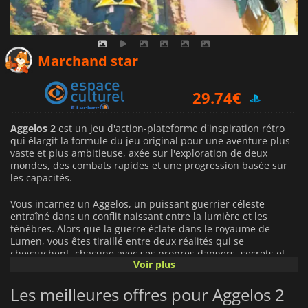
29.74
€
Marchand star
29.74
€
29.99
€
Aggelos 2
est un jeu d'action-plateforme d'inspiration rétro
qui élargit la formule du jeu original pour une aventure plus
vaste et plus ambitieuse, axée sur l'exploration de deux
mondes, des combats rapides et une progression basée sur
les capacités.
Vous incarnez un Aggelos, un puissant guerrier céleste
entraîné dans un conflit naissant entre la lumière et les
ténèbres. Alors que la guerre éclate dans le royaume de
Lumen, vous êtes tiraillé entre deux réalités qui se
chevauchent, chacune avec ses propres dangers, secrets et
Voir plus
chemins qui ne deviennent accessibles qu'au fur et à mesure
que vous gagnez en puissance.
Les meilleures offres pour Aggelos 2
Aggelos 2
vous permet de passer entre vos formes