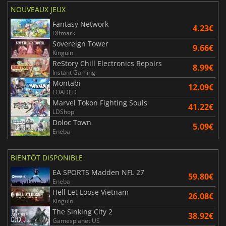
NOUVEAUX JEUX
Fantasy Network
4.23€
Difmark
Sovereign Tower
9.66€
Kinguin
ReStory Chill Electronics Repairs
8.99€
Instant Gaming
Montabi
12.09€
LOADED
Marvel Tokon Fighting Souls
41.22€
LDShop
Doloc Town
5.09€
Eneba
BIENTÔT DISPONIBLE
EA SPORTS Madden NFL 27
59.80€
Eneba
Hell Let Loose Vietnam
26.08€
Kinguin
The Sinking City 2
38.92€
Gamesplanet US