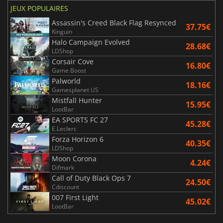
JEUX POPULAIRES
Assassin's Creed Black Flag Resynced
37.75€
Kinguin
Halo Campaign Evolved
28.68€
LDShop
Corsair Cove
16.80€
Game Boost
Palworld
18.16€
Gamesplanet US
Mistfall Hunter
15.95€
LootBar
EA SPORTS FC 27
45.28€
E.Leclerc
Forza Horizon 6
40.35€
LDShop
Moon Corona
4.24€
Difmark
Call of Duty Black Ops 7
24.50€
Cdiscount
007 First Light
45.02€
LootBar