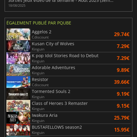
Sorties jeux vidéo de la semaine - Août 2025 (Semaine 34)
18/08/2025
ÉGALEMENT PUBLIÉ PAR PQUBE
Aggelos 2
29.74€
Cdiscount
Kusan City of Wolves
7.29€
Kinguin
K pop Idol Stories Road to Debut
7.29€
Kinguin
Adorable Adventures
9.89€
Kinguin
Resistor
39.66€
Cdiscount
Tormented Souls 2
9.19€
Kinguin
Class of Heroes 3 Remaster
9.15€
Kinguin
Iwakura Aria
25.79€
Kinguin
BUSTAFELLOWS season2
15.95€
Kinguin