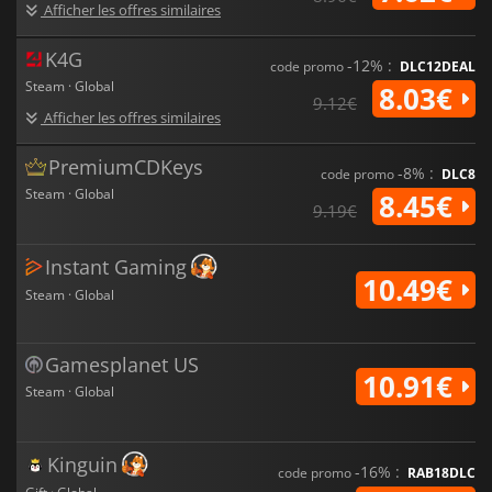
Afficher les offres similaires
K4G
-12% :
code promo
DLC12DEAL
Steam · Global
8.03€
9.12€
Afficher les offres similaires
PremiumCDKeys
-8% :
code promo
DLC8
Steam · Global
8.45€
9.19€
Instant Gaming
10.49€
Steam · Global
Gamesplanet US
10.91€
Steam · Global
Kinguin
-16% :
code promo
RAB18DLC