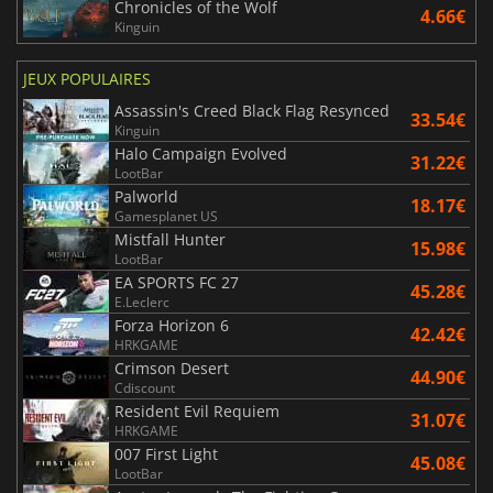
Chronicles of the Wolf
4.66€
Kinguin
JEUX POPULAIRES
Assassin's Creed Black Flag Resynced
33.54€
Kinguin
Halo Campaign Evolved
31.22€
LootBar
Palworld
18.17€
Gamesplanet US
Mistfall Hunter
15.98€
LootBar
EA SPORTS FC 27
45.28€
E.Leclerc
Forza Horizon 6
42.42€
HRKGAME
Crimson Desert
44.90€
Cdiscount
Resident Evil Requiem
31.07€
HRKGAME
007 First Light
45.08€
LootBar