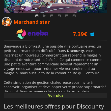
6.31
€
Marchand star
7.39
€
10.49
€
Bienvenue à Blomkest, une paisible ville portuaire avec un
petit supermarché en difficulté. Dans
Discounty
, vous
incarnez un nouveau commerçant qui reprend le magasin
discount de votre tante décédée. Ce qui commence comme
une petite aventure commerciale devient rapidement un
voyage émouvant pour redonner vie non seulement au
magasin, mais aussi à toute la communauté qui l'entoure.
Cette simulation de gestion chaleureuse vous invite à
concevoir, organiser et développer votre propre supermarché
discount. Vous arrangerez les rayons, ferez le plein
Voir plus
d'essentiels, décorerez les allées et veillerez à ce que chaque
client reparte satisfait. En coulisses, vous gérerez les
Les meilleures offres pour Discounty
négociations avec les fournisseurs, le flux des stocks et
investirez vos profits avec sagesse pour faire croître votre