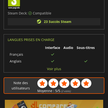
Steam Deck:
Compatible
23 Succès Steam
LANGUES PRISES EN CHARGE
Interface
Audio
Sous-titres
Français
Anglais
Allemand
Voir plus
Coréen
Japonais
Note des
Russe
utilisateurs
Moyenne :
5
/
5
(
2
votes)
Espagnol
Chinois traditionnel