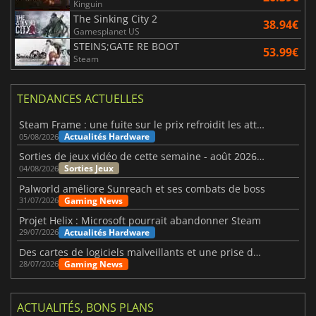
Kinguin
The Sinking City 2
38.94€
Gamesplanet US
STEINS;GATE RE BOOT
53.99€
Steam
TENDANCES ACTUELLES
Steam Frame : une fuite sur le prix refroidit les attentes VR
Actualités Hardware
05/08/2026
Sorties de jeux vidéo de cette semaine - août 2026 (semaine 32)
Sorties Jeux
04/08/2026
Palworld améliore Sunreach et ses combats de boss
Gaming News
31/07/2026
Projet Helix : Microsoft pourrait abandonner Steam
Actualités Hardware
29/07/2026
Des cartes de logiciels malveillants et une prise de contrôle de Discord ont touché Meccha Chameleon
Gaming News
28/07/2026
ACTUALITÉS, BONS PLANS