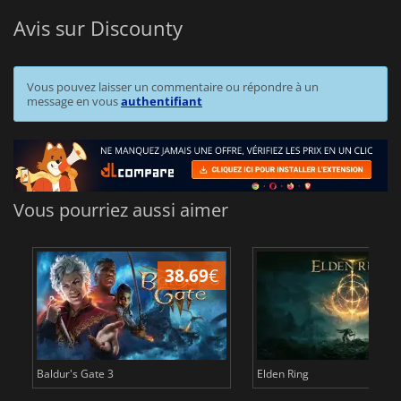
Avis sur Discounty
Vous pouvez laisser un commentaire ou répondre à un
message en vous
authentifiant
Vous pourriez aussi aimer
38.69
€
1
Baldur's Gate 3
Elden Ring