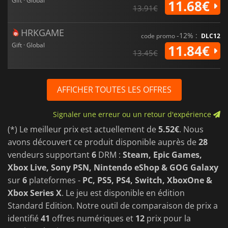
Gift · Global
11.68€
13.91€
HRKGAME
-12% :
code promo
DLC12
Gift · Global
11.84€
13.45€
AFFICHER TOUTES LES OFFRES
Signaler une erreur ou un retour d'expérience
(*) Le meilleur prix est actuellement de
5.52€
. Nous
avons découvert ce produit disponible auprès de
28
vendeurs supportant
6
DRM :
Steam, Epic Games,
Xbox Live, Sony PSN, Nintendo eShop & GOG Galaxy
sur
6
plateformes -
PC, PS5, PS4, Switch, XboxOne &
Xbox Series X
. Le jeu est disponible en édition
Standard Edition. Notre outil de comparaison de prix a
identifié
41
offres numériques et
12
prix pour la