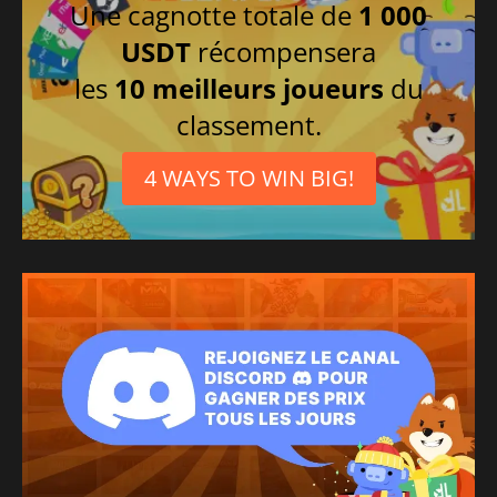
Portugais brésilien
Une cagnotte totale de
1 000
Chinois simplifié
USDT
récompensera
Italien
les
10 meilleurs joueurs
du
Danois
classement.
Portugais
4 WAYS TO WIN BIG!