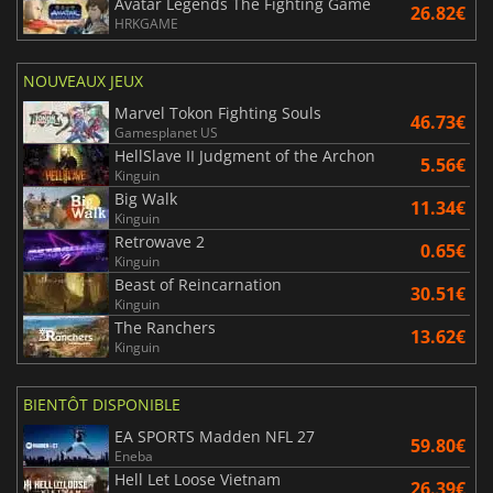
Avatar Legends The Fighting Game
26.82€
HRKGAME
NOUVEAUX JEUX
Marvel Tokon Fighting Souls
46.73€
Gamesplanet US
HellSlave II Judgment of the Archon
5.56€
Kinguin
Big Walk
11.34€
Kinguin
Retrowave 2
0.65€
Kinguin
Beast of Reincarnation
30.51€
Kinguin
The Ranchers
13.62€
Kinguin
BIENTÔT DISPONIBLE
EA SPORTS Madden NFL 27
59.80€
Eneba
Hell Let Loose Vietnam
26.39€