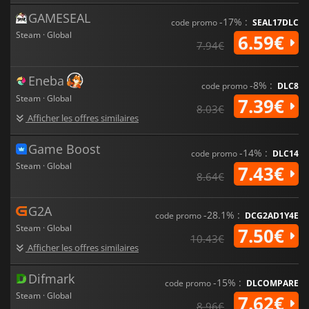
GAMESEAL
-17% :
code promo
SEAL17DLC
Steam · Global
6.59€
7.94€
Eneba
-8% :
code promo
DLC8
Steam · Global
7.39€
8.03€
Afficher les offres similaires
Game Boost
-14% :
code promo
DLC14
Steam · Global
7.43€
8.64€
G2A
-28.1% :
code promo
DCG2AD1Y4E
Steam · Global
7.50€
10.43€
Afficher les offres similaires
Difmark
-15% :
code promo
DLCOMPARE
Steam · Global
7.62€
8.96€