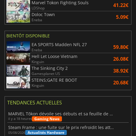
Marvel Tokon Fighting Souls
41.22€
LDShop
Doloc Town
5.09€
Eneba
BIENTÔT DISPONIBLE
EA SPORTS Madden NFL 27
59.80€
Eneba
Hell Let Loose Vietnam
26.08€
Kinguin
The Sinking City 2
38.92€
Gamesplanet US
STEINS;GATE RE BOOT
20.68€
Kinguin
TENDANCES ACTUELLES
MARVEL Tōkon dévoile ses débuts et sa feuille de route
Gaming News
il y a 18 heures
Steam Frame : une fuite sur le prix refroidit les attentes VR
Actualités Hardware
05/08/2026