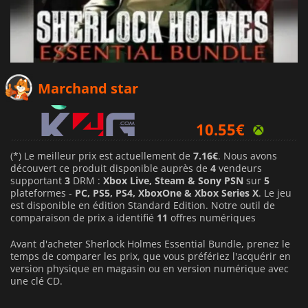
7.16
€
Marchand star
10.55
€
14.57
€
(*) Le meilleur prix est actuellement de
7.16€
. Nous avons
découvert ce produit disponible auprès de
4
vendeurs
supportant
3
DRM :
Xbox Live, Steam & Sony PSN
sur
5
plateformes -
PC, PS5, PS4, XboxOne & Xbox Series X
. Le jeu
est disponible en édition Standard Edition. Notre outil de
comparaison de prix a identifié
11
offres numériques
Avant d'acheter Sherlock Holmes Essential Bundle, prenez le
temps de comparer les prix, que vous préfériez l'acquérir en
version physique en magasin ou en version numérique avec
une clé CD.