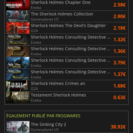
Sherlock Holmes Chapter One
2.58€
Eneba
The Sherlock Holmes Collection
2.90€
Gamesplanet US
Sherlock Holmes The Devil’s Daughter
2.18€
G2A
Sherlock Holmes Consulting Detective The Case of the Mystified Murderess
1.32€
Eneba
Sherlock Holmes Consulting Detective The Case of the Tin Soldier
1.36€
Eneba
Sherlock Holmes Consulting Detective Collection
3.79€
Eneba
Sherlock Holmes Consulting Detective The Case of the Mummy's Curse
1.37€
Eneba
Sherlock Holmes Crimes an
1.68€
G2A
Testament Sherlock Holmes
0.63€
Eneba
ÉGALEMENT PUBLIÉ PAR FROGWARES
The Sinking City 2
38.92€
Gamesplanet US