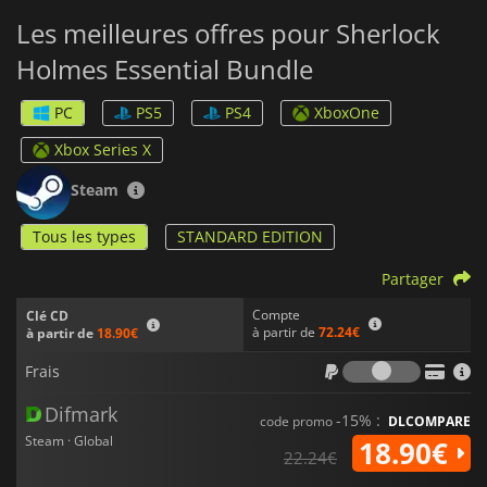
Les meilleures offres pour Sherlock
Holmes Essential Bundle
PC
PS5
PS4
XboxOne
Xbox Series X
Steam
Tous les types
STANDARD EDITION
Partager
Compte
Clé CD
à partir de
72.24€
à partir de
18.90€
Frais
Frais
Difmark
-15% :
code promo
DLCOMPARE
Steam · Global
18.90€
22.24€