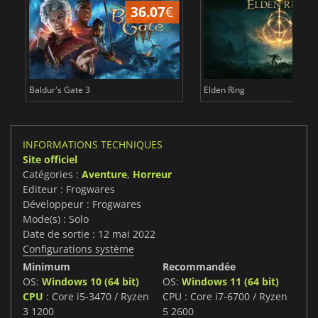
36.07
€
2
Baldur's Gate 3
Elden Ring
INFORMATIONS TECHNIQUES
Site officiel
Catégories :
Aventure
,
Horreur
Editeur : Frogwares
Développeur : Frogwares
Mode(s) : Solo
Date de sortie : 12 mai 2022
Configurations système
Minimum
Recommandée
OS:
Windows 10 (64 bit)
OS:
Windows 11 (64 bit)
CPU
: Core i5-3470 / Ryzen
CPU : Core i7-6700 / Ryzen
3 1200
5 2600