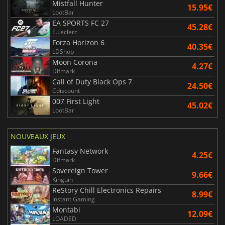
Mistfall Hunter
15.95€
LootBar
EA SPORTS FC 27
45.28€
E.Leclerc
Forza Horizon 6
40.35€
LDShop
Moon Corona
4.27€
Difmark
Call of Duty Black Ops 7
24.50€
Cdiscount
007 First Light
45.02€
LootBar
NOUVEAUX JEUX
Fantasy Network
4.25€
Difmark
Sovereign Tower
9.66€
Kinguin
ReStory Chill Electronics Repairs
8.99€
Instant Gaming
Montabi
12.09€
LOADED