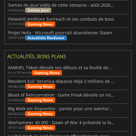
Sorties de jeux vidéo de cette semaine - août 2026 (semaine 32)
Sorties Jeux
04/08/2026
Palworld améliore Sunreach et ses combats de boss
Gaming News
31/07/2026
Projet Helix : Microsoft pourrait abandonner Steam
Actualités Hardware
29/07/2026
ACTUALITÉS, BONS PLANS
MARVEL Tōkon dévoile ses débuts et sa feuille de route
Gaming News
il y a 18 heures
Resident Evil: Veronica dépasse déjà 2 millions de wishlists
Gaming News
06/08/2026
Beast of Reincarnation : Game Freak dévoile un nouveau pari
Gaming News
05/08/2026
Big Walk est disponible : partez pour une aventure entre amis
Gaming News
05/08/2026
Warhammer 40 000 : Dawn of War 4 présente la faction des Nécrons
Gaming News
30/07/2026