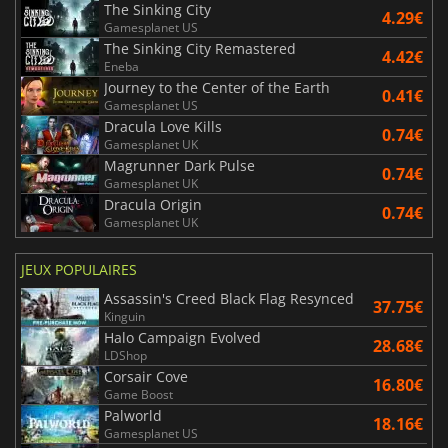
The Sinking City
4.29€
Gamesplanet US
The Sinking City Remastered
4.42€
Eneba
Journey to the Center of the Earth
0.41€
Gamesplanet US
Dracula Love Kills
0.74€
Gamesplanet UK
Magrunner Dark Pulse
0.74€
Gamesplanet UK
Dracula Origin
0.74€
Gamesplanet UK
JEUX POPULAIRES
Assassin's Creed Black Flag Resynced
37.75€
Kinguin
Halo Campaign Evolved
28.68€
LDShop
Corsair Cove
16.80€
Game Boost
Palworld
18.16€
Gamesplanet US