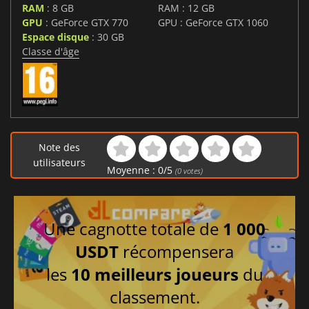
RAM
: 8 GB
RAM : 12 GB
GPU
: GeForce GTX 770
GPU : GeForce GTX 1060
Espace disque
: 30 GB
Classe d'âge
Note des
utilisateurs
Moyenne :
0
/
5
(
0
votes)
Une cagnotte totale de
1 000
USDT
récompensera
les
10 meilleurs joueurs
du
classement.