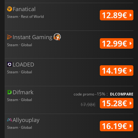
Fanatical
12.89€
Steam · Rest of World
Instant Gaming
12.99€
Steam · Global
LOADED
14.19€
Steam · Global
Difmark
-15% :
code promo
DLCOMPARE
Steam · Global
15.28€
17.98€
Allyouplay
16.19€
Steam · Global