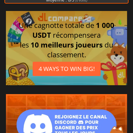
(
0
votes)
Une cagnotte totale de
1 000
USDT
récompensera
les
10 meilleurs joueurs
du
classement.
4 WAYS TO WIN BIG!