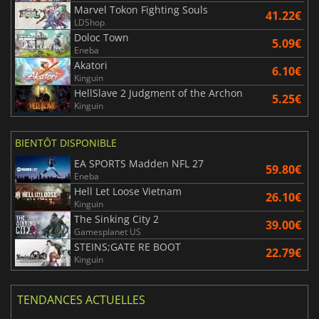
Marvel Tokon Fighting Souls
41.22€
LDShop
Doloc Town
5.09€
Eneba
Akatori
6.10€
Kinguin
HellSlave 2 Judgment of the Archon
5.25€
Kinguin
BIENTÔT DISPONIBLE
EA SPORTS Madden NFL 27
59.80€
Eneba
Hell Let Loose Vietnam
26.10€
Kinguin
The Sinking City 2
39.00€
Gamesplanet US
STEINS;GATE RE BOOT
22.79€
Kinguin
TENDANCES ACTUELLES