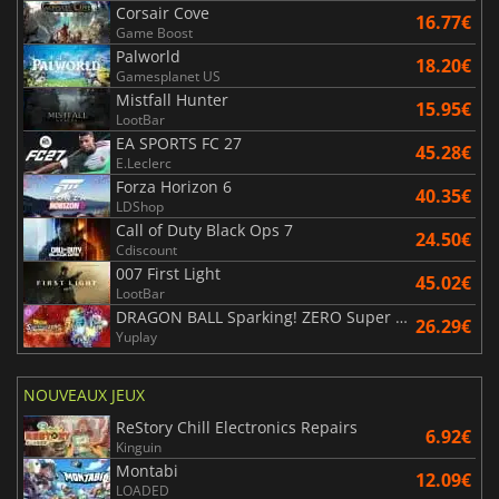
Corsair Cove
16.77€
Game Boost
Palworld
18.20€
Gamesplanet US
Mistfall Hunter
15.95€
LootBar
EA SPORTS FC 27
45.28€
E.Leclerc
Forza Horizon 6
40.35€
LDShop
Call of Duty Black Ops 7
24.50€
Cdiscount
007 First Light
45.02€
LootBar
DRAGON BALL Sparking! ZERO Super Limit Breaking NEO
26.29€
Yuplay
NOUVEAUX JEUX
ReStory Chill Electronics Repairs
6.92€
Kinguin
Montabi
12.09€
LOADED