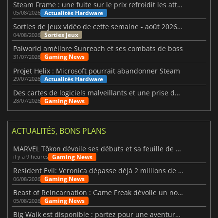
Steam Frame : une fuite sur le prix refroidit les attentes VR
Actualités Hardware
05/08/2026
Sorties de jeux vidéo de cette semaine - août 2026 (semaine 32)
Sorties Jeux
04/08/2026
Palworld améliore Sunreach et ses combats de boss
Gaming News
31/07/2026
Projet Helix : Microsoft pourrait abandonner Steam
Actualités Hardware
29/07/2026
Des cartes de logiciels malveillants et une prise de contrôle de Discord ont touché Meccha Chameleon
Gaming News
28/07/2026
ACTUALITÉS, BONS PLANS
MARVEL Tōkon dévoile ses débuts et sa feuille de route
Gaming News
il y a 9 heures
Resident Evil: Veronica dépasse déjà 2 millions de wishlists
Gaming News
06/08/2026
Beast of Reincarnation : Game Freak dévoile un nouveau pari
Gaming News
05/08/2026
Big Walk est disponible : partez pour une aventure entre amis