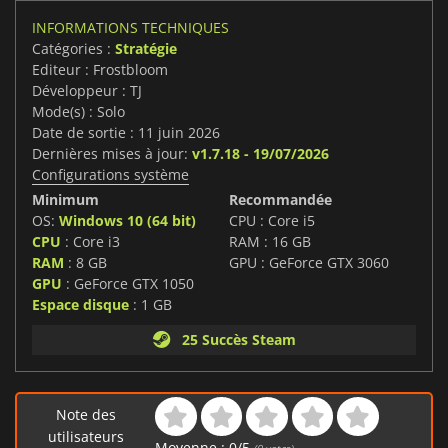
INFORMATIONS TECHNIQUES
Catégories :
Stratégie
Editeur : Frostbloom
Développeur : TJ
Mode(s) : Solo
Date de sortie : 11 juin 2026
Dernières mises à jour:
v1.7.18 - 19/07/2026
Configurations système
Minimum
Recommandée
OS:
Windows 10 (64 bit)
CPU : Core i5
CPU
: Core i3
RAM : 16 GB
RAM
: 8 GB
GPU : GeForce GTX 3060
GPU
: GeForce GTX 1050
Espace disque
: 1 GB
25 Succès Steam
Note des
utilisateurs
Moyenne :
0
/
5