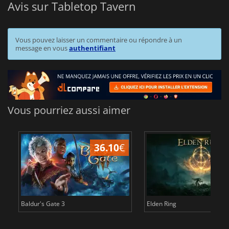
Avis sur Tabletop Tavern
Vous pouvez laisser un commentaire ou répondre à un
message en vous
authentifiant
Vous pourriez aussi aimer
36.10
€
2
Baldur's Gate 3
Elden Ring