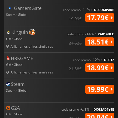
GamersGate
-11% :
code promo
DLCOMPARE
Steam · Global
17.79€
19.99€
Kinguin
-14% :
code promo
RAB14DLC
Gift · Global
18.51€
21.52€
Afficher les offres similaires
HRKGAME
-12% :
code promo
DLC12
Gift · Global
18.99€
21.58€
Afficher les offres similaires
Steam
19.99€
Steam · Global
G2A
-6.1% :
code promo
DCG2AD1Y4E
Gift · Global
20.04€