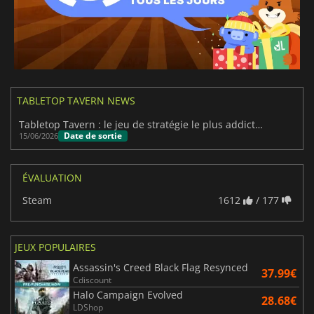
TABLETOP TAVERN NEWS
Tabletop Tavern : le jeu de stratégie le plus addictif de 2026
Date de sortie
15/06/2026
ÉVALUATION
Steam
1612
/ 177
JEUX POPULAIRES
Assassin's Creed Black Flag Resynced
37.99€
Cdiscount
Halo Campaign Evolved
28.68€
LDShop