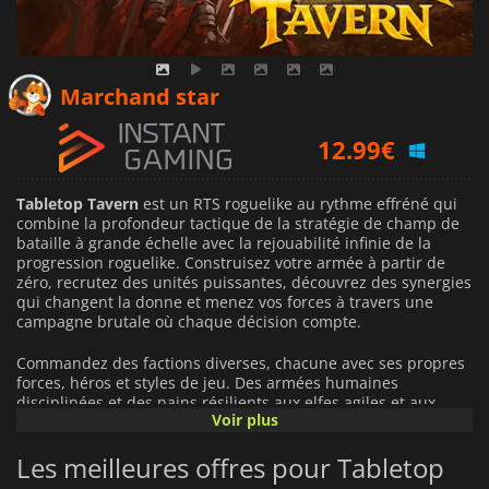
11.84
€
Marchand star
12.99
€
12.66
€
Tabletop Tavern
est un RTS roguelike au rythme effréné qui
combine la profondeur tactique de la stratégie de champ de
bataille à grande échelle avec la rejouabilité infinie de la
progression roguelike. Construisez votre armée à partir de
zéro, recrutez des unités puissantes, découvrez des synergies
qui changent la donne et menez vos forces à travers une
campagne brutale où chaque décision compte.
Commandez des factions diverses, chacune avec ses propres
forces, héros et styles de jeu. Des armées humaines
disciplinées et des nains résilients aux elfes agiles et aux
Voir plus
créatures fantastiques monstrueuses, chaque partie offre de
nouvelles opportunités d'expérimenter des compositions
Les meilleures offres pour Tabletop
d'armée et des stratégies. Débloquez des améliorations
puissantes, collectionnez de l'équipement rare et adaptez-