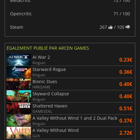
Metacritic
72 / 100
Opencritic
71 / 100
Steam
267
/ 105
ÉGALEMENT PUBLIÉ PAR ARCEN GAMES
AI War 2
0.23€
Kinguin
Starward Rogue
0.36€
Kinguin
Bionic Dues
0.40€
HRKGAME
Skyward Collapse
0.40€
Kinguin
Shattered Haven
0.51€
GAMESEAL
A Valley Without Wind 1 and 2 Dual Pack
0.37€
Kinguin
A Valley Without Wind
2.72€
G2A