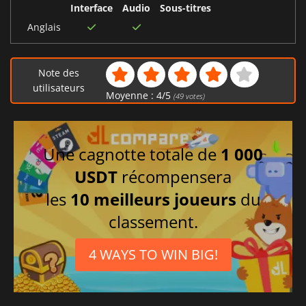
Interface
Audio
Sous-titres
Anglais
Note des
utilisateurs
Moyenne :
4
/
5
(
49
votes)
Une cagnotte totale de
1 000
USDT
récompensera
les
10 meilleurs joueurs
du
classement.
4 WAYS TO WIN BIG!