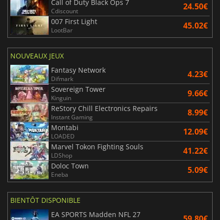
Call of Duty Black Ops 7
24.50€
Cdiscount
007 First Light
45.02€
LootBar
NOUVEAUX JEUX
Fantasy Network
4.23€
Difmark
Sovereign Tower
9.66€
Kinguin
ReStory Chill Electronics Repairs
8.99€
Instant Gaming
Montabi
12.09€
LOADED
Marvel Tokon Fighting Souls
41.22€
LDShop
Doloc Town
5.09€
Eneba
BIENTÔT DISPONIBLE
EA SPORTS Madden NFL 27
59.80€