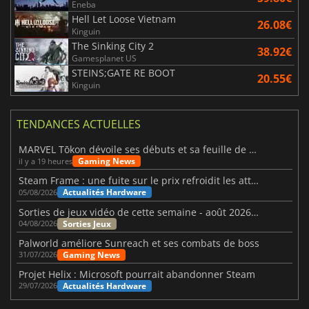
Eneba
Hell Let Loose Vietnam
26.08€
Kinguin
The Sinking City 2
38.92€
Gamesplanet US
STEINS;GATE RE BOOT
20.55€
Kinguin
TENDANCES ACTUELLES
MARVEL Tōkon dévoile ses débuts et sa feuille de route
Gaming News
il y a 19 heures
Steam Frame : une fuite sur le prix refroidit les attentes VR
Actualités Hardware
05/08/2026
Sorties de jeux vidéo de cette semaine - août 2026 (semaine 32)
Sorties Jeux
04/08/2026
Palworld améliore Sunreach et ses combats de boss
Gaming News
31/07/2026
Projet Helix : Microsoft pourrait abandonner Steam
Actualités Hardware
29/07/2026