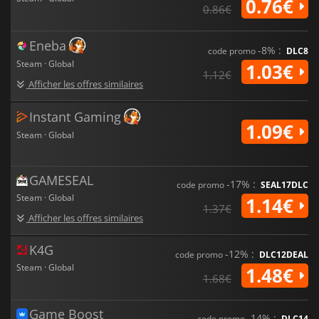
0.76€
0.86€
Eneba
-8% :
code promo
DLC8
Steam · Global
1.03€
1.12€
Afficher les offres similaires
Instant Gaming
1.09€
Steam · Global
GAMESEAL
-17% :
code promo
SEAL17DLC
Steam · Global
1.14€
1.37€
Afficher les offres similaires
K4G
-12% :
code promo
DLC12DEAL
Steam · Global
1.48€
1.68€
Game Boost
-14% :
code promo
DLC14