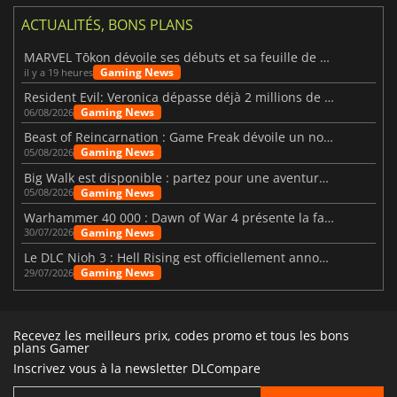
ACTUALITÉS, BONS PLANS
MARVEL Tōkon dévoile ses débuts et sa feuille de route
Gaming News
il y a 19 heures
Resident Evil: Veronica dépasse déjà 2 millions de wishlists
Gaming News
06/08/2026
Beast of Reincarnation : Game Freak dévoile un nouveau pari
Gaming News
05/08/2026
Big Walk est disponible : partez pour une aventure entre amis
Gaming News
05/08/2026
Warhammer 40 000 : Dawn of War 4 présente la faction des Nécrons
Gaming News
30/07/2026
Le DLC Nioh 3 : Hell Rising est officiellement annoncé
Gaming News
29/07/2026
Recevez les meilleurs prix, codes promo et tous les bons
plans Gamer
Inscrivez vous à la newsletter DLCompare