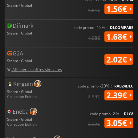
Steam · Global
1.56€
1.81€
Difmark
-15% :
code promo
DLCOMPARE
Steam · Global
1.68€
1.98€
G2A
2.02€
Steam · Global
Afficher les offres similaires
Kinguin
-20% :
code promo
RAB24DLC
Steam · Global
2.39€
2.99€
Collection Edition
Eneba
-8% :
code promo
DLC8
Steam · Global
3.05€
3.32€
Collection Edition