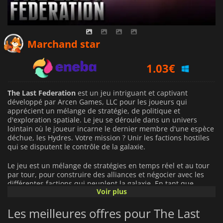
0.61
€
Marchand star
1.03
€
1.09
€
The Last Federation
est un jeu intriguant et captivant
développé par Arcen Games, LLC pour les joueurs qui
apprécient un mélange de stratégie, de politique et
d'exploration spatiale. Le jeu se déroule dans un univers
lointain où le joueur incarne le dernier membre d'une espèce
déchue, les Hydres. Votre mission ? Unir les factions hostiles
qui se disputent le contrôle de la galaxie.
Le jeu est un mélange de stratégies en temps réel et au tour
par tour, pour construire des alliances et négocier avec les
différentes factions qui peuplent la galaxie. En tant que
Voir plus
joueur, vous avez la possibilité de tirer parti non seulement
de votre puissance militaire, mais aussi de vos talents de
Les meilleures offres pour The Last
persuasion, pour amener les autres factions à s'aligner sur
vos plans. Ces alliances peuvent être renforcées pour vous