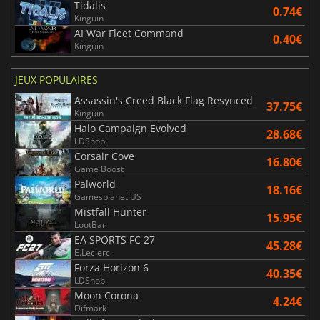
Tidalis
0.74€
Kinguin
AI War Fleet Command
0.40€
Kinguin
JEUX POPULAIRES
Assassin's Creed Black Flag Resynced
37.75€
Kinguin
Halo Campaign Evolved
28.68€
LDShop
Corsair Cove
16.80€
Game Boost
Palworld
18.16€
Gamesplanet US
Mistfall Hunter
15.95€
LootBar
EA SPORTS FC 27
45.28€
E.Leclerc
Forza Horizon 6
40.35€
LDShop
Moon Corona
4.24€
Difmark