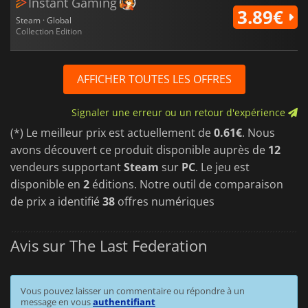
Instant Gaming
3.89€
Steam · Global
Collection Edition
AFFICHER TOUTES LES OFFRES
Signaler une erreur ou un retour d'expérience
(*) Le meilleur prix est actuellement de
0.61€
. Nous
avons découvert ce produit disponible auprès de
12
vendeurs supportant
Steam
sur
PC
. Le jeu est
disponible en
2
éditions. Notre outil de comparaison
de prix a identifié
38
offres numériques
Avis sur The Last Federation
Vous pouvez laisser un commentaire ou répondre à un
message en vous
authentifiant