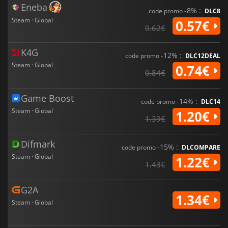
Eneba
-8% :
code promo
DLC8
Steam · Global
0.57€
0.62€
K4G
-12% :
code promo
DLC12DEAL
Steam · Global
0.74€
0.84€
Game Boost
-14% :
code promo
DLC14
Steam · Global
1.20€
1.39€
Difmark
-15% :
code promo
DLCOMPARE
Steam · Global
1.22€
1.43€
G2A
1.34€
Steam · Global