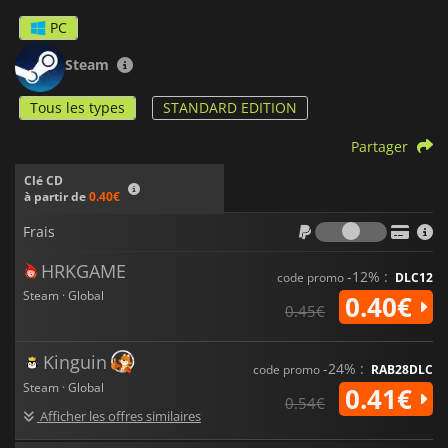
PC
Steam
Tous les types
STANDARD EDITION
Partager
Clé CD
à partir de
0.40€
Frais
Frais
HRKGAME
-12% :
code promo
DLC12
Steam · Global
0.40€
0.45€
Kinguin
-24% :
code promo
RAB28DLC
Steam · Global
0.41€
0.54€
Afficher les offres similaires