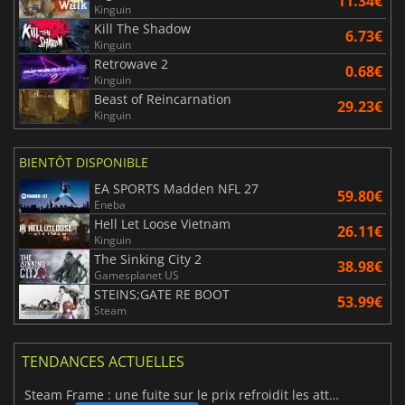
11.34€
Kinguin
Kill The Shadow
6.73€
Kinguin
Retrowave 2
0.68€
Kinguin
Beast of Reincarnation
29.23€
Kinguin
BIENTÔT DISPONIBLE
EA SPORTS Madden NFL 27
59.80€
Eneba
Hell Let Loose Vietnam
26.11€
Kinguin
The Sinking City 2
38.98€
Gamesplanet US
STEINS;GATE RE BOOT
53.99€
Steam
TENDANCES ACTUELLES
Steam Frame : une fuite sur le prix refroidit les attentes VR