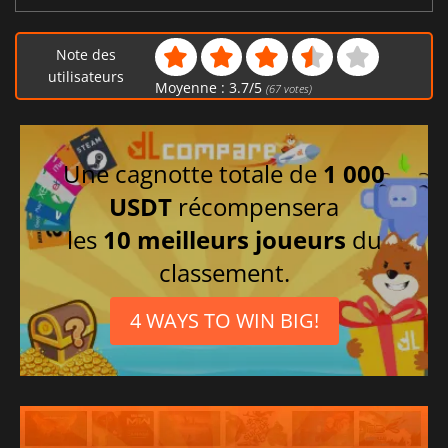
Note des
utilisateurs
Moyenne :
3.7
/
5
(
67
votes)
Une cagnotte totale de
1 000
USDT
récompensera
les
10 meilleurs joueurs
du
classement.
4 WAYS TO WIN BIG!