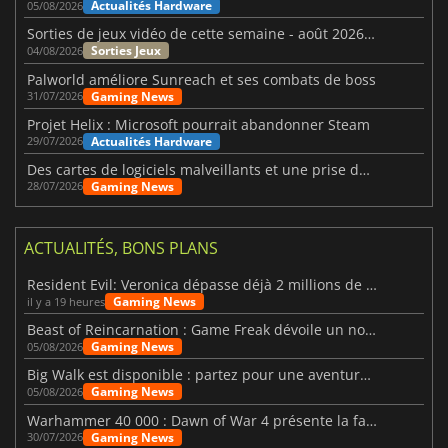
Actualités Hardware
05/08/2026
Sorties de jeux vidéo de cette semaine - août 2026 (semaine 32)
Sorties Jeux
04/08/2026
Palworld améliore Sunreach et ses combats de boss
Gaming News
31/07/2026
Projet Helix : Microsoft pourrait abandonner Steam
Actualités Hardware
29/07/2026
Des cartes de logiciels malveillants et une prise de contrôle de Discord ont touché Meccha Chameleon
Gaming News
28/07/2026
ACTUALITÉS, BONS PLANS
Resident Evil: Veronica dépasse déjà 2 millions de wishlists
Gaming News
il y a 19 heures
Beast of Reincarnation : Game Freak dévoile un nouveau pari
Gaming News
05/08/2026
Big Walk est disponible : partez pour une aventure entre amis
Gaming News
05/08/2026
Warhammer 40 000 : Dawn of War 4 présente la faction des Nécrons
Gaming News
30/07/2026