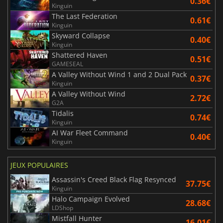
0.36€
Kinguin
The Last Federation
0.61€
Kinguin
Skyward Collapse
0.40€
Kinguin
Shattered Haven
0.51€
GAMESEAL
A Valley Without Wind 1 and 2 Dual Pack
0.37€
Kinguin
A Valley Without Wind
2.72€
G2A
Tidalis
0.74€
Kinguin
AI War Fleet Command
0.40€
Kinguin
JEUX POPULAIRES
Assassin's Creed Black Flag Resynced
37.75€
Kinguin
Halo Campaign Evolved
28.68€
LDShop
Mistfall Hunter
16.01€