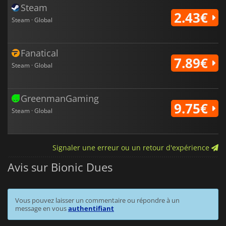
Steam
2.43€
Steam · Global
Fanatical
7.89€
Steam · Global
GreenmanGaming
9.75€
Steam · Global
Signaler une erreur ou un retour d'expérience
Avis sur Bionic Dues
Vous pouvez laisser un commentaire ou répondre à un
message en vous
authentifiant