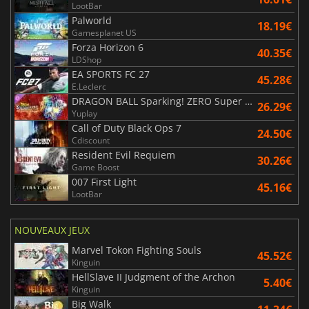
LootBar
Palworld
18.19€
Gamesplanet US
Forza Horizon 6
40.35€
LDShop
EA SPORTS FC 27
45.28€
E.Leclerc
DRAGON BALL Sparking! ZERO Super Limit Breaking NEO
26.29€
Yuplay
Call of Duty Black Ops 7
24.50€
Cdiscount
Resident Evil Requiem
30.26€
Game Boost
007 First Light
45.16€
LootBar
NOUVEAUX JEUX
Marvel Tokon Fighting Souls
45.52€
Kinguin
HellSlave II Judgment of the Archon
5.40€
Kinguin
Big Walk