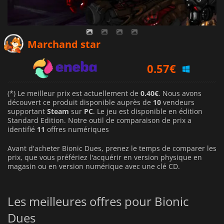
0.41
€
Marchand star
0.57
€
0.40
€
(*) Le meilleur prix est actuellement de
0.40€
. Nous avons
découvert ce produit disponible auprès de
10
vendeurs
supportant
Steam
sur
PC
. Le jeu est disponible en édition
Standard Edition. Notre outil de comparaison de prix a
identifié
11
offres numériques
Avant d'acheter Bionic Dues, prenez le temps de comparer les
prix, que vous préfériez l'acquérir en version physique en
magasin ou en version numérique avec une clé CD.
Les meilleures offres pour Bionic
Dues