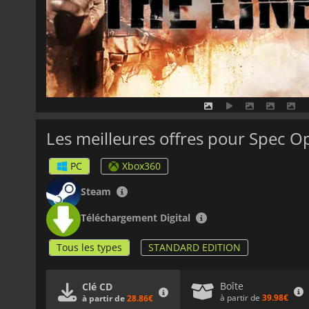
Les meilleures offres pour Spec O
PC
Xbox360
Steam
Téléchargement Digital
Tous les types
STANDARD EDITION
Boîte
Clé CD
à partir de
39.98€
à partir de
28.86€