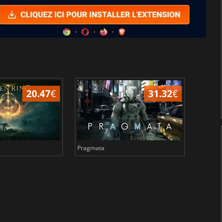
20.47
€
31.32
€
Pragmata
Total 