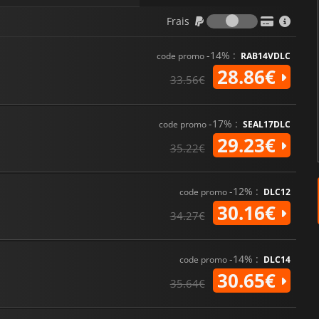
Frais
Frais
-14% :
code promo
RAB14VDLC
28.86€
33.56€
-17% :
code promo
SEAL17DLC
29.23€
35.22€
-12% :
code promo
DLC12
30.16€
34.27€
-14% :
code promo
DLC14
30.65€
35.64€