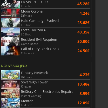
EA SPORTS FC 27
45.28€
E.Leclerc
Moon Corona
4.24€
Difmark
Halo Campaign Evolved
28.68€
LDShop
Forza Horizon 6
40.35€
LDShop
Resident Evil Requiem
30.00€
Game Boost
Call of Duty Black Ops 7
24.50€
Cdiscount
NOUVEAUX JEUX
Fantasy Network
4.23€
Difmark
Sovereign Tower
10.48€
Kinguin
ReStory Chill Electronics Repairs
8.99€
Instant Gaming
Montabi
12.09€
LOADED