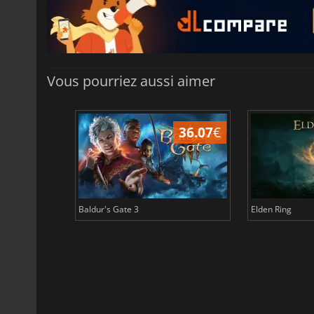
Vous pourriez aussi aimer
45.02
€
36.07
€
Baldur's Gate 3
Elden Ring