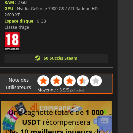
RAM
: 2 GB
GPU
: Nvidia GeForce 7900 GS / ATI Radeon HD
2600 XT
Espace disque
: 6 GB
Classe d'âge
50 Succès Steam
Note des
utilisateurs
Moyenne :
3.5
/
5
(
92
votes)
Une cagnotte totale de
1 000
USDT
récompensera
les
10 meilleurs joueurs
du