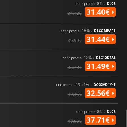
-8% :
code promo
DLC8
31.40€
34.13€
-15% :
code promo
DLCOMPARE
31.44€
36.99€
-12% :
code promo
DLC12DEAL
31.49€
35.78€
-19.51% :
code promo
DCG2AD1Y4E
32.56€
40.45€
-8% :
code promo
DLC8
37.71€
40.99€