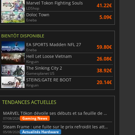
Marvel Tokon Fighting Souls
41.22€
LDShop
Doloc Town
5.09€
Eneba
BIENTÔT DISPONIBLE
EA SPORTS Madden NFL 27
59.80€
Eneba
Hell Let Loose Vietnam
26.08€
Kinguin
The Sinking City 2
38.92€
Gamesplanet US
STEINS;GATE RE BOOT
20.14€
Kinguin
TENDANCES ACTUELLES
MARVEL Tōkon dévoile ses débuts et sa feuille de route
Gaming News
07/08/2026
Steam Frame : une fuite sur le prix refroidit les attentes VR
Actualités Hardware
05/08/2026