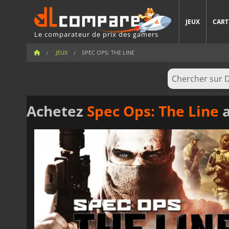
JEUX
CART
Le comparateur de prix des gamers
JEUX
SPEC OPS: THE LINE
Achetez
Spec Ops: The Line
a