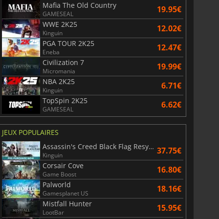
Mafia The Old Country
19.95€
GAMESEAL
WWE 2K25
12.02€
Kinguin
PGA TOUR 2K25
12.47€
Eneba
Civilization 7
19.99€
Micromania
NBA 2K25
6.71€
6.75
€
15.48
€
Kinguin
TopSpin 2K25
6.62€
GAMESEAL
JEUX POPULAIRES
War WARHAMMER 3
Lies Of P
Assassin's Creed Black Flag Resynced
37.75€
Kinguin
Corsair Cove
16.80€
Game Boost
Palworld
18.16€
Gamesplanet US
Mistfall Hunter
15.95€
LootBar