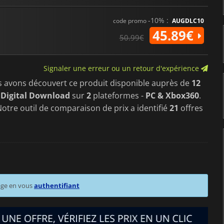
-10% :
code promo
AUGDLC10
45.89€
50.99€
Signaler une erreur ou un retour d'expérience
s avons découvert ce produit disponible auprès de
12
 Digital Download
sur
2
plateformes -
PC & Xbox360
.
Notre outil de comparaison de prix a identifié
21
offres
age en vous
authentifiant