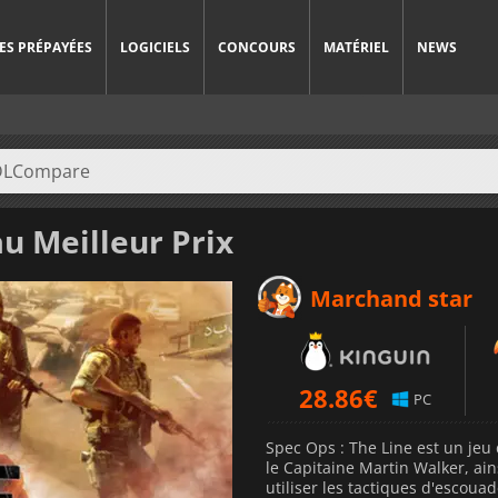
ES PRÉPAYÉES
LOGICIELS
CONCOURS
MATÉRIEL
NEWS
u Meilleur Prix
Marchand star
28.86
€
PC
Spec Ops : The Line est un jeu 
le Capitaine Martin Walker, ain
utiliser les tactiques d'escoua