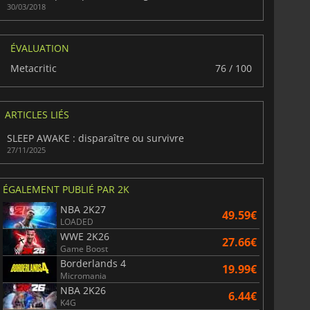
30/03/2018
ÉVALUATION
Metacritic
76 / 100
ARTICLES LIÉS
SLEEP AWAKE : disparaître ou survivre
27/11/2025
ÉGALEMENT PUBLIÉ PAR 2K
NBA 2K27
49.59€
LOADED
WWE 2K26
27.66€
Game Boost
Borderlands 4
19.99€
Micromania
NBA 2K26
6.44€
K4G