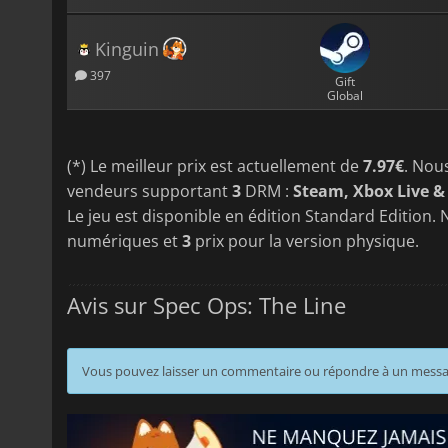
Kinguin
397
Gift
Global
(*) Le meilleur prix est actuellement de
7.97€
. Nou
vendeurs supportant
3
DRM :
Steam, Xbox Live &
Le jeu est disponible en édition Standard Edition. 
numériques et
3
prix pour la version physique.
Avis sur Spec Ops: The Line
Vous pouvez laisser un commentaire ou répondre à un mess