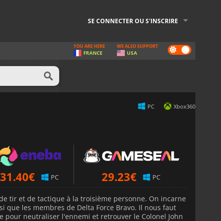
SE CONNECTER OU S'INSCRIRE
YOU ARE HERE
WE ALSO SUPPORT
Dark
FRANCE
USA
mode
PC
Xbox360
31.40
€
29.23
€
PC
PC
de tir et de tactique à la troisième personne. On incarne
si que les membres de Delta Force Bravo. Il nous faut
de pour neutraliser l'ennemi et retrouver le Colonel John