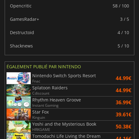
Opencritic
58 / 100
GamesRadar+
3 / 5
Destructoid
4 / 10
Shacknews
5 / 10
ÉGALEMENT PUBLIÉ PAR NINTENDO
Nintendo Switch Sports Resort
44.99€
Fnac
Splatoon Raiders
44.99€
Cdiscount
Rhythm Heaven Groove
36.99€
Instant Gaming
Star Fox
39.61€
Kinguin
Yoshi and the Mysterious Book
50.38€
HRKGAME
Tomodachi Life Living the Dream
44.16€