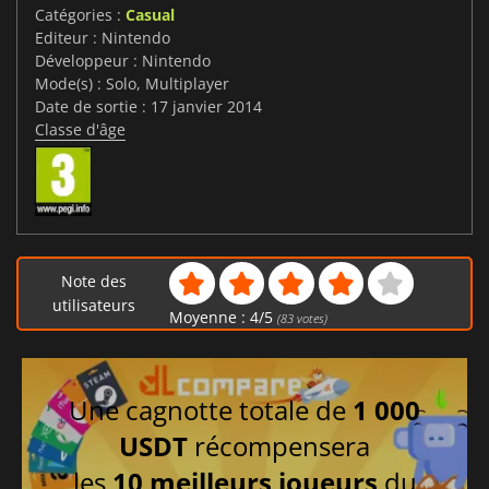
Catégories :
Casual
Editeur : Nintendo
Développeur : Nintendo
Mode(s) : Solo, Multiplayer
Date de sortie : 17 janvier 2014
Classe d'âge
Note des
utilisateurs
Moyenne :
4
/
5
(
83
votes)
Une cagnotte totale de
1 000
USDT
récompensera
les
10 meilleurs joueurs
du