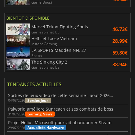
Game Boost
BIENTÔT DISPONIBLE
Marvel Tokon Fighting Souls
46.73€
Gamesplanet US
Hell Let Loose Vietnam
28.99€
Instant Gaming
EA SPORTS Madden NFL 27
59.80€
Eneba
The Sinking City 2
38.94€
Gamesplanet US
TENDANCES ACTUELLES
Sorties de jeux vidéo de cette semaine - août 2026 (semaine 32)
Sorties Jeux
04/08/2026
Palworld améliore Sunreach et ses combats de boss
Gaming News
31/07/2026
Projet Helix : Microsoft pourrait abandonner Steam
Actualités Hardware
29/07/2026