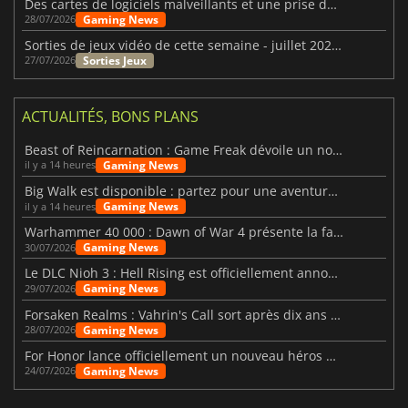
Des cartes de logiciels malveillants et une prise de contrôle de Discord ont touché Meccha Chameleon
Gaming News
28/07/2026
Sorties de jeux vidéo de cette semaine - juillet 2026 (semaine 31)
Sorties Jeux
27/07/2026
ACTUALITÉS, BONS PLANS
Beast of Reincarnation : Game Freak dévoile un nouveau pari
Gaming News
il y a 14 heures
Big Walk est disponible : partez pour une aventure entre amis
Gaming News
il y a 14 heures
Warhammer 40 000 : Dawn of War 4 présente la faction des Nécrons
Gaming News
30/07/2026
Le DLC Nioh 3 : Hell Rising est officiellement annoncé
Gaming News
29/07/2026
Forsaken Realms : Vahrin's Call sort après dix ans de développement
Gaming News
28/07/2026
For Honor lance officiellement un nouveau héros nommé Arakure
Gaming News
24/07/2026