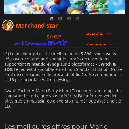
5.89
€
Marchand star
13.99
€
14.95
€
(*) Le meilleur prix est actuellement de
5.89€
. Nous avons
découvert ce produit disponible auprès de
6
vendeurs
supportant
Nintendo eShop
sur
2
plateformes -
Switch &
3DS
. Le jeu est disponible en édition Standard Edition. Notre
outil de comparaison de prix a identifié
1
offres numériques
et
13
prix pour la version physique.
Avant d'acheter Mario Party Island Tour, prenez le temps de
comparer les prix, que vous préfériez l'acquérir en version
physique en magasin ou en version numérique avec une clé
CD.
Les meilleures offres pour Mario