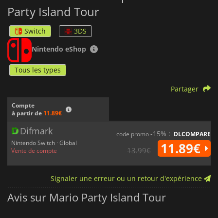
Party Island Tour
Switch
3DS
Nintendo eShop
Tous les types
Partager
Compte
à partir de
11.89€
Difmark
-15% :
code promo
DLCOMPARE
Nintendo Switch · Global
11.89€
13.99€
Vente de compte
Signaler une erreur ou un retour d'expérience
Avis sur Mario Party Island Tour