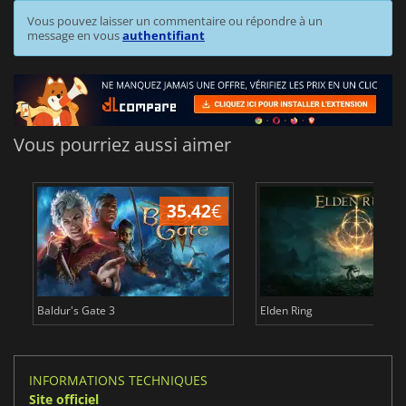
Vous pouvez laisser un commentaire ou répondre à un
message en vous
authentifiant
Vous pourriez aussi aimer
35.42
€
1
Baldur's Gate 3
Elden Ring
INFORMATIONS TECHNIQUES
Site officiel