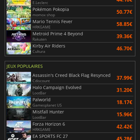
E.Leclerc
Pokémon Pokopia
50.77€
momox shop
Mario Tennis Fever
58.85€
HRKGAME
Metroid Prime 4 Beyond
39.36€
Rakuten
Kirby Air Riders
46.70€
Cultura
JEUX POPULAIRES
Assassin's Creed Black Flag Resynced
37.99€
Cdiscount
Halo Campaign Evolved
31.20€
LootBar
Palworld
18.17€
Gamesplanet US
Mistfall Hunter
15.96€
LootBar
Forza Horizon 6
42.42€
HRKGAME
EA SPORTS FC 27
45.28€