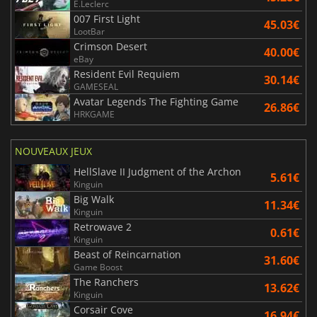
E.Leclerc
007 First Light
45.03€
LootBar
Crimson Desert
40.00€
eBay
Resident Evil Requiem
30.14€
GAMESEAL
Avatar Legends The Fighting Game
26.86€
HRKGAME
NOUVEAUX JEUX
HellSlave II Judgment of the Archon
5.61€
Kinguin
Big Walk
11.34€
Kinguin
Retrowave 2
0.61€
Kinguin
Beast of Reincarnation
31.60€
Game Boost
The Ranchers
13.62€
Kinguin
Corsair Cove
16.94€