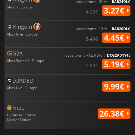
-20% :
code promo
RAB24DLC
Steam · Europe
3.27€
4.09€
Kinguin
-18% :
code promo
RAB20DLC
Xbox One · Europe
4.45€
5.43€
G2A
-12.48% :
code promo
DCG2AD1Y4E
Xbox Series X · Europe
5.19€
5.93€
LOADED
9.99€
Xbox Live · Europe
Fnac
26.38€
Livraison · France
Master Edition