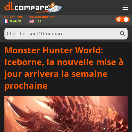
YOU ARE HERE
WE ALSO SUPPORT
Dark
JEUX
FRANCE
USA
mode
CARTES PRÉPAYÉES
LOGICIELS
Monster Hunter World:
CONCOURS
Iceborne, la nouvelle mise à
MATÉRIEL
jour arrivera la semaine
NEWS
prochaine
SE CONNECTER OU S'INSCRIRE