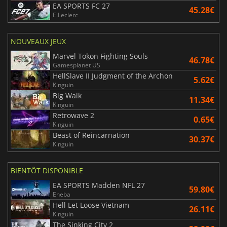
EA SPORTS FC 27
45.28€
E.Leclerc
NOUVEAUX JEUX
Marvel Tokon Fighting Souls
46.78€
Gamesplanet US
HellSlave II Judgment of the Archon
5.62€
Kinguin
Big Walk
11.34€
Kinguin
Retrowave 2
0.65€
Kinguin
Beast of Reincarnation
30.37€
Kinguin
BIENTÔT DISPONIBLE
EA SPORTS Madden NFL 27
59.80€
Eneba
Hell Let Loose Vietnam
26.11€
Kinguin
The Sinking City 2