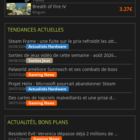
Breath of Fire IV
3.27€
Kinguin
TENDANCES ACTUELLES
Steam Frame : une fuite sur le prix refroidit les attentes VR
Actualités Hardware
05/08/2026
Sorties de jeux vidéo de cette semaine - août 2026 (semaine 32)
Sorties Jeux
04/08/2026
Palworld améliore Sunreach et ses combats de boss
Gaming News
31/07/2026
Projet Helix : Microsoft pourrait abandonner Steam
Actualités Hardware
29/07/2026
Des cartes de logiciels malveillants et une prise de contrôle de Discord ont touché Meccha Chameleon
Gaming News
28/07/2026
ACTUALITÉS, BONS PLANS
Resident Evil: Veronica dépasse déjà 2 millions de wishlists
Gaming News
il y a 7 heures