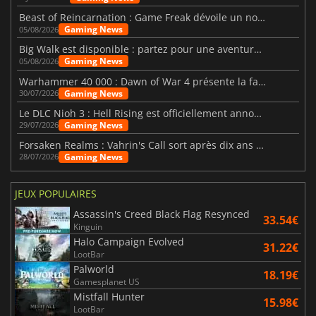
Beast of Reincarnation : Game Freak dévoile un nouveau pari
Gaming News
05/08/2026
Big Walk est disponible : partez pour une aventure entre amis
Gaming News
05/08/2026
Warhammer 40 000 : Dawn of War 4 présente la faction des Nécrons
Gaming News
30/07/2026
Le DLC Nioh 3 : Hell Rising est officiellement annoncé
Gaming News
29/07/2026
Forsaken Realms : Vahrin's Call sort après dix ans de développement
Gaming News
28/07/2026
JEUX POPULAIRES
Assassin's Creed Black Flag Resynced
33.54€
Kinguin
Halo Campaign Evolved
31.22€
LootBar
Palworld
18.19€
Gamesplanet US
Mistfall Hunter
15.98€
LootBar