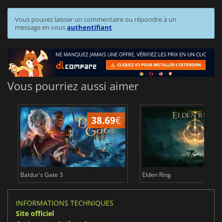
Vous pouvez laisser un commentaire ou répondre à un
message en vous
authentifiant
Vous pourriez aussi aimer
38.69
€
1
Baldur's Gate 3
Elden Ring
INFORMATIONS TECHNIQUES
Site officiel