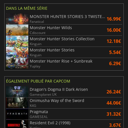
DANS LA MÊME SÉRIE
MONSTER HUNTER STORIES 3 TWISTED REFLECTION
16.99€
Fanatical
Monster Hunter Wilds
16.00€
Cdiscount
Monster Hunter Stories Collection
12.18€
Kinguin
Monster Hunter Stories
5.54€
Kinguin
Monster Hunter Rise + Sunbreak
6.29€
Yuplay
ÉGALEMENT PUBLIÉ PAR CAPCOM
Dragon's Dogma II Dark Arisen
26.24€
Gamesplanet UK
Onimusha Way of the Sword
44.06€
K4G
Pragmata
31.32€
GAMESEAL
Resident Evil 2 (1998)
3.67€
Yuplay