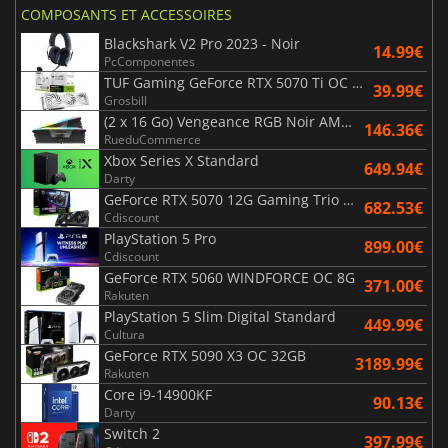
COMPOSANTS ET ACCESSOIRES
Blackshark V2 Pro 2023 - Noir
14.99€
PcComponentes
TUF Gaming GeForce RTX 5070 Ti OC White Edition 16GB
39.99€
Grosbill
(2 x 16 Go) Vengeance RGB Noir AMD Expo 6000 MHz - CAS 30
146.36€
RueduCommerce
Xbox Series X Standard
649.94€
Darty
GeForce RTX 5070 12G Gaming Trio OC Black
682.53€
Cdiscount
PlayStation 5 Pro
899.00€
Cdiscount
GeForce RTX 5060 WINDFORCE OC 8G
371.00€
Rakuten
PlayStation 5 Slim Digital Standard
449.99€
Cultura
GeForce RTX 5090 X3 OC 32GB
3189.99€
Rakuten
Core i9-14900KF
90.13€
Darty
Switch 2
397.99€