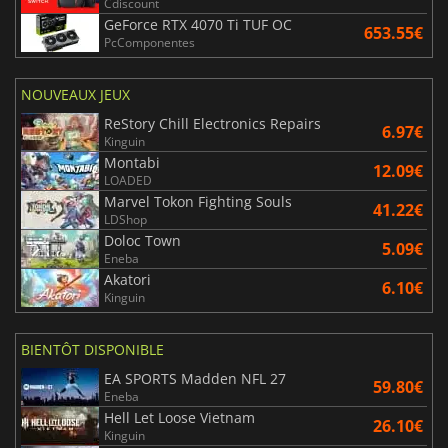
Cdiscount
GeForce RTX 4070 Ti TUF OC
653.55€
PcComponentes
NOUVEAUX JEUX
ReStory Chill Electronics Repairs
6.97€
Kinguin
Montabi
12.09€
LOADED
Marvel Tokon Fighting Souls
41.22€
LDShop
Doloc Town
5.09€
Eneba
Akatori
6.10€
Kinguin
BIENTÔT DISPONIBLE
EA SPORTS Madden NFL 27
59.80€
Eneba
Hell Let Loose Vietnam
26.10€
Kinguin