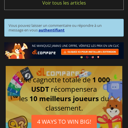
Voir tous les articles
Vous pouvez laisser un commentaire ou répondre à un
message en vous
authentifiant
Une cagnotte totale de
1 000
USDT
récompensera
les
10 meilleurs joueurs
du
classement.
4 WAYS TO WIN BIG!