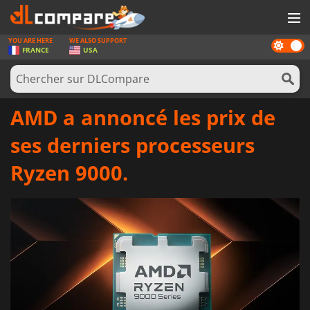
YOU ARE HERE
WE ALSO SUPPORT
Dark
JEUX
FRANCE
USA
mode
CARTES PRÉPAYÉES
LOGICIELS
AMD a annoncé les prix de
CONCOURS
ses derniers processeurs
MATÉRIEL
Ryzen 9000.
NEWS
SE CONNECTER OU S'INSCRIRE