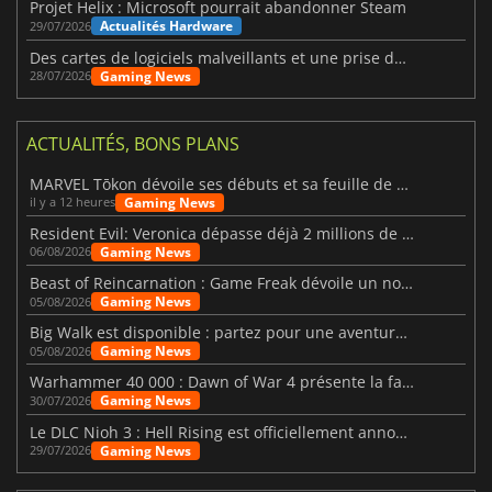
Projet Helix : Microsoft pourrait abandonner Steam
Actualités Hardware
29/07/2026
Des cartes de logiciels malveillants et une prise de contrôle de Discord ont touché Meccha Chameleon
Gaming News
28/07/2026
ACTUALITÉS, BONS PLANS
MARVEL Tōkon dévoile ses débuts et sa feuille de route
Gaming News
il y a 12 heures
Resident Evil: Veronica dépasse déjà 2 millions de wishlists
Gaming News
06/08/2026
Beast of Reincarnation : Game Freak dévoile un nouveau pari
Gaming News
05/08/2026
Big Walk est disponible : partez pour une aventure entre amis
Gaming News
05/08/2026
Warhammer 40 000 : Dawn of War 4 présente la faction des Nécrons
Gaming News
30/07/2026
Le DLC Nioh 3 : Hell Rising est officiellement annoncé
Gaming News
29/07/2026