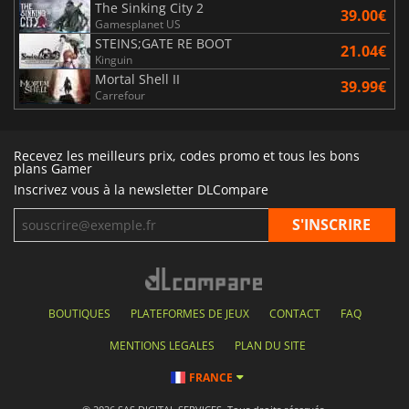
The Sinking City 2
39.00€
Gamesplanet US
STEINS;GATE RE BOOT
21.04€
Kinguin
Mortal Shell II
39.99€
Carrefour
Recevez les meilleurs prix, codes promo et tous les bons
plans Gamer
Inscrivez vous à la newsletter DLCompare
BOUTIQUES
PLATEFORMES DE JEUX
CONTACT
FAQ
MENTIONS LEGALES
PLAN DU SITE
FRANCE