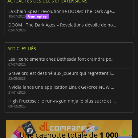
ACTUALITÉS DES DLC'S ET EXTENSIONS
La Chain Spear révolutionne DOOM: The Dark Ages – Revelations
Gameplay
10/07/2026
DOOM : The Dark Ages – Revelations dévoile de nouvelles informations avant sa sortie le 7 juillet
02/07/2026
ARTICLES LIÉS
Les licenciements chez Bethesda font craindre pour ses jeux à venir
07/07/2026
Gravelord est destiné aux joueurs qui regrettent les jeux FPS bruyants et désordonnés.
22/05/2026
Nvidia lance une application Linux GeForce NOW native avec DLSS et ray tracing
31/01/2026
High Fructose : le run-n-gun ninja le plus sucré et violent de 2025
09/12/2025
Une cagnotte totale de
1 000