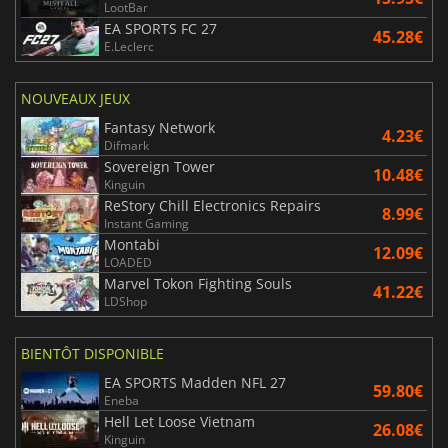
LootBar
EA SPORTS FC 27
45.28€
E.Leclerc
NOUVEAUX JEUX
Fantasy Network
4.23€
Difmark
Sovereign Tower
10.48€
Kinguin
ReStory Chill Electronics Repairs
8.99€
Instant Gaming
Montabi
12.09€
LOADED
Marvel Tokon Fighting Souls
41.22€
LDShop
BIENTÔT DISPONIBLE
EA SPORTS Madden NFL 27
59.80€
Eneba
Hell Let Loose Vietnam
26.08€
Kinguin