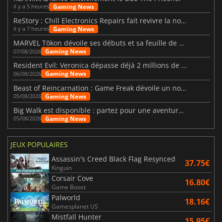
Gaming News
il y a 5 heures
ReStory : Chill Electronics Repairs fait revivre la nostalgie des années 2000
Gaming News
il y a 7 heures
MARVEL Tōkon dévoile ses débuts et sa feuille de route
Gaming News
07/08/2026
Resident Evil: Veronica dépasse déjà 2 millions de wishlists
Gaming News
06/08/2026
Beast of Reincarnation : Game Freak dévoile un nouveau pari
Gaming News
05/08/2026
Big Walk est disponible : partez pour une aventure entre amis
Gaming News
05/08/2026
JEUX POPULAIRES
Assassin's Creed Black Flag Resynced
37.75€
Kinguin
Corsair Cove
16.80€
Game Boost
Palworld
18.16€
Gamesplanet US
Mistfall Hunter
15.95€