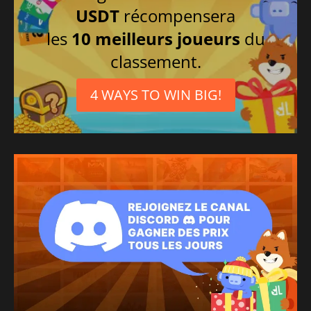
USDT
récompensera
les
10 meilleurs joueurs
du
classement.
4 WAYS TO WIN BIG!