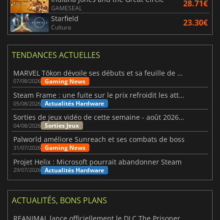
28.71€
GAMESEAL
Starfield
23.30€
Cultura
TENDANCES ACTUELLES
MARVEL Tōkon dévoile ses débuts et sa feuille de route
Gaming News
07/08/2026
Steam Frame : une fuite sur le prix refroidit les attentes VR
Actualités Hardware
05/08/2026
Sorties de jeux vidéo de cette semaine - août 2026 (semaine 32)
Sorties Jeux
04/08/2026
Palworld améliore Sunreach et ses combats de boss
Gaming News
31/07/2026
Projet Helix : Microsoft pourrait abandonner Steam
Actualités Hardware
29/07/2026
ACTUALITÉS, BONS PLANS
REANIMAL lance officiellement le DLC The Prisoner