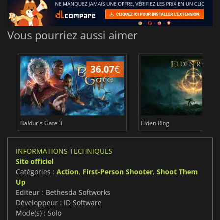
Vous pourriez aussi aimer
36.07
€
2
Baldur's Gate 3
Elden Ring
INFORMATIONS TECHNIQUES
Site officiel
Catégories :
Action
,
First-Person Shooter
,
Shoot Them
Up
Editeur : Bethesda Softworks
Développeur : ID Software
Mode(s) : Solo