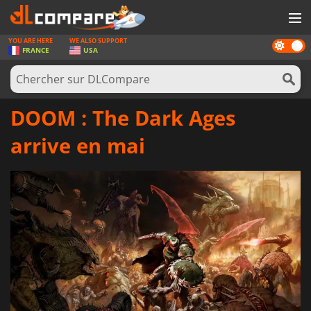
YOU ARE HERE
WE ALSO SUPPORT
Dark
JEUX
FRANCE
USA
mode
CARTES PRÉPAYÉES
LOGICIELS
DOOM : The Dark Ages
CONCOURS
arrive en mai
MATÉRIEL
NEWS
SE CONNECTER OU S'INSCRIRE