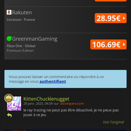
Rakuten
28.95€
Livraison · France
GreenmanGaming
106.69€
Xbox One · Global
Premium Edition
Vous pouvez laisser un commentaire ou répondre à un
message en vous
authentifiant
KittenChucklenugget
28 janv. 2025, 04:09
sur
dlcompare.com
le ray tracing ne peut pas être désactivé, je ne peux pas
jouer à ce jeu
Voir l'original