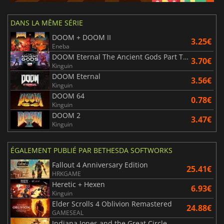
DANS LA MÊME SÉRIE
DOOM + DOOM II
3.25€
Eneba
DOOM Eternal The Ancient Gods Part Two
3.70€
Kinguin
DOOM Eternal
3.56€
Kinguin
DOOM 64
0.78€
Kinguin
DOOM 2
3.47€
Kinguin
ÉGALEMENT PUBLIÉ PAR BETHESDA SOFTWORKS
Fallout 4 Anniversary Edition
25.41€
HRKGAME
Heretic + Hexen
6.93€
Kinguin
Elder Scrolls 4 Oblivion Remastered
24.88€
GAMESEAL
Indiana Jones and the Great Circle