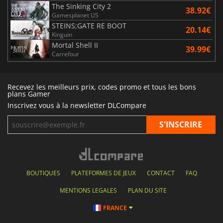
The Sinking City 2
38.92€
Gamesplanet US
STEINS;GATE RE BOOT
20.14€
Kinguin
Mortal Shell II
39.99€
Carrefour
Recevez les meilleurs prix, codes promo et tous les bons
plans Gamer
Inscrivez vous à la newsletter DLCompare
BOUTIQUES
PLATEFORMES DE JEUX
CONTACT
FAQ
MENTIONS LEGALES
PLAN DU SITE
FRANCE