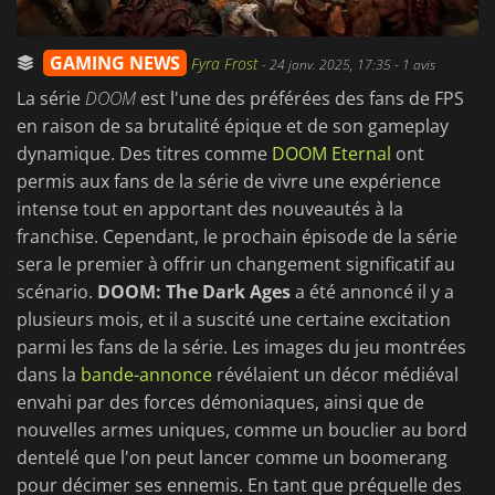
GAMING NEWS
Fyra Frost
-
24 janv. 2025, 17:35
- 1 avis
La série
DOOM
est l'une des préférées des fans de FPS
en raison de sa brutalité épique et de son gameplay
dynamique. Des titres comme
DOOM Eternal
ont
permis aux fans de la série de vivre une expérience
intense tout en apportant des nouveautés à la
franchise. Cependant, le prochain épisode de la série
sera le premier à offrir un changement significatif au
scénario.
DOOM: The Dark Ages
a été annoncé il y a
plusieurs mois, et il a suscité une certaine excitation
parmi les fans de la série. Les images du jeu montrées
dans la
bande-annonce
révélaient un décor médiéval
envahi par des forces démoniaques, ainsi que de
nouvelles armes uniques, comme un bouclier au bord
dentelé que l'on peut lancer comme un boomerang
pour décimer ses ennemis. En tant que préquelle des