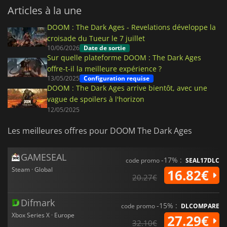
Articles à la une
DOOM : The Dark Ages - Revelations développe la
croisade du Tueur le 7 juillet
10/06/2026
Date de sortie
Sur quelle plateforme DOOM : The Dark Ages
offre-t-il la meilleure expérience ?
13/05/2025
Configuration requise
DOOM : The Dark Ages arrive bientôt, avec une
vague de spoilers à l'horizon
12/05/2025
Les meilleures offres pour DOOM The Dark Ages
GAMESEAL
-17% :
code promo
SEAL17DLC
Steam · Global
16.82€
20.27€
Difmark
-15% :
code promo
DLCOMPARE
Xbox Series X · Europe
27.29€
32.10€