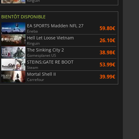
Kinguin
BIENTÔT DISPONIBLE
EA SPORTS Madden NFL 27
59.80€
Eneba
Hell Let Loose Vietnam
26.10€
Kinguin
The Sinking City 2
38.98€
Gamesplanet US
STEINS;GATE RE BOOT
53.99€
Steam
Mortal Shell II
39.99€
Carrefour
6.77
€
15.48
€
War WARHAMMER 3
Lies Of P