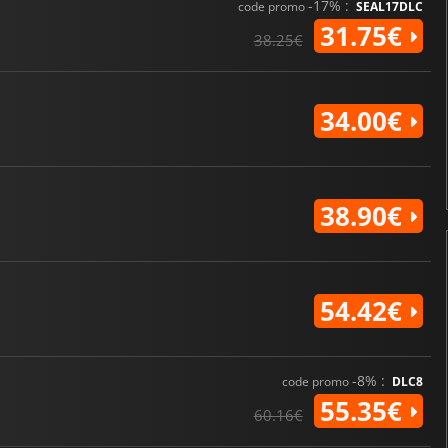
-17% :
code promo
SEAL17DLC
31.75€
38.25€
34.00€
38.90€
54.42€
-8% :
code promo
DLC8
55.35€
60.16€