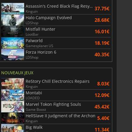
Assassin's Creed Black Flag Resynced
37.75€
Kinguin
Halo Campaign Evolved
28.68€
LDShop
Mistfall Hunter
16.01€
LootBar
Palworld
18.19€
Gamesplanet US
Forza Horizon 6
40.35€
LDShop
NOUVEAUX JEUX
ReStory Chill Electronics Repairs
8.03€
Kinguin
Montabi
12.09€
LOADED
Marvel Tokon Fighting Souls
45.42€
Game Boost
HellSlave II Judgment of the Archon
5.40€
Kinguin
Big Walk
11.34€