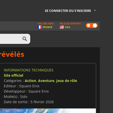
SE CONNECTER OU S'INSCRIRE
YOU ARE HERE
WE ALSO SUPPORT
Dark
FRANCE
USA
mode
révélés
INFORMATIONS TECHNIQUES
Site officiel
Catégories :
Action
,
Aventure
,
Jeux de rôle
Editeur : Square Enix
Développeur : Square Enix
Mode(s) : Solo
Date de sortie : 5 février 2026