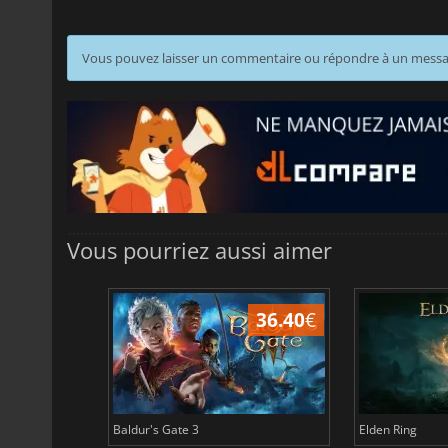
Vous pouvez laisser un commentaire ou répondre à un mess
Vous pourriez aussi aimer
45.17
€
36.40
€
Baldur's Gate 3
Elden Ring