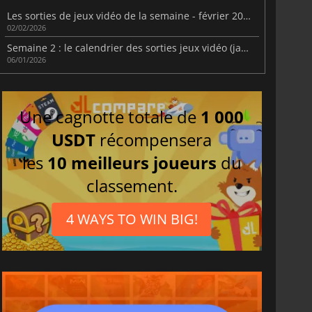
Les sorties de jeux vidéo de la semaine - février 2026 (semaine 6)
02/02/2026
Semaine 2 : le calendrier des sorties jeux vidéo (janvier 2026)
06/01/2026
Une cagnotte totale de
1 000
USDT
récompensera
les
10 meilleurs joueurs
du
classement.
4 WAYS TO WIN BIG!