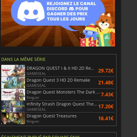
DANS LA MÊME SÉRIE
DRAGON QUEST I & II HD 2D Remake
29.72€
GAMESEAL
Dragon Quest 3 HD 2D Remake
21.48€
GAMESEAL
Dragon Quest Monsters The Dark Prince
7.43€
Kinguin
Infinity Strash Dragon Quest The Adventure of Dai
17.20€
GAMESEAL
Dragon Quest Treasures
16.41€
Kinguin