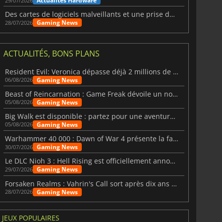
Actualités Hardware
29/07/2026
Des cartes de logiciels malveillants et une prise de contrôle de Discord ont touché Meccha Chameleon
Gaming News
28/07/2026
ACTUALITÉS, BONS PLANS
Resident Evil: Veronica dépasse déjà 2 millions de wishlists
Gaming News
06/08/2026
Beast of Reincarnation : Game Freak dévoile un nouveau pari
Gaming News
05/08/2026
Big Walk est disponible : partez pour une aventure entre amis
Gaming News
05/08/2026
Warhammer 40 000 : Dawn of War 4 présente la faction des Nécrons
Gaming News
30/07/2026
Le DLC Nioh 3 : Hell Rising est officiellement annoncé
Gaming News
29/07/2026
Forsaken Realms : Vahrin's Call sort après dix ans de développement
Gaming News
28/07/2026
JEUX POPULAIRES