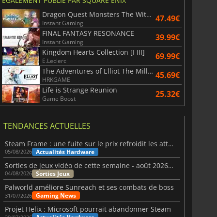
ÉGALEMENT PUBLIÉ PAR SQUARE ENIX
Dragon Quest Monsters The Withered World
47.49€
Instant Gaming
FINAL FANTASY RESONANCE
39.99€
Instant Gaming
Kingdom Hearts Collection [I III]
69.99€
E.Leclerc
The Adventures of Elliot The Millennium Tales
45.69€
HRKGAME
Life is Strange Reunion
25.32€
Game Boost
TENDANCES ACTUELLES
Steam Frame : une fuite sur le prix refroidit les attentes VR
Actualités Hardware
05/08/2026
Sorties de jeux vidéo de cette semaine - août 2026 (semaine 32)
Sorties Jeux
04/08/2026
Palworld améliore Sunreach et ses combats de boss
Gaming News
31/07/2026
Projet Helix : Microsoft pourrait abandonner Steam