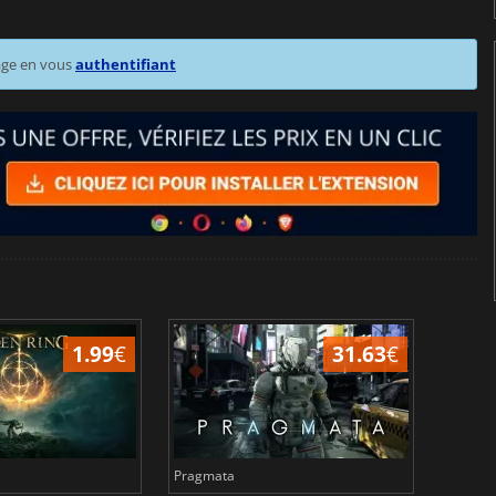
age en vous
authentifiant
1.99
€
31.63
€
Pragmata
Total 