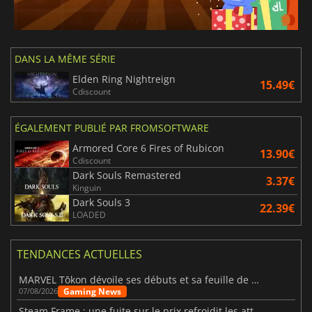
DANS LA MÊME SÉRIE
Elden Ring Nightreign
15.49€
Cdiscount
ÉGALEMENT PUBLIÉ PAR FROMSOFTWARE
Armored Core 6 Fires of Rubicon
13.90€
Cdiscount
Dark Souls Remastered
3.37€
Kinguin
Dark Souls 3
22.39€
LOADED
TENDANCES ACTUELLES
MARVEL Tōkon dévoile ses débuts et sa feuille de route
Gaming News
07/08/2026
Steam Frame : une fuite sur le prix refroidit les attentes VR