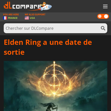
YOU ARE HERE
WE ALSO SUPPORT
Dark
JEUX
FRANCE
USA
mode
CARTES PRÉPAYÉES
LOGICIELS
Elden Ring a une date de
CONCOURS
sortie
MATÉRIEL
NEWS
SE CONNECTER OU S'INSCRIRE