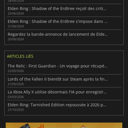
28/06/2024
Elden Ring : Shadow of the Erdtree reçoit des critiques mitigées sur Steam
25/06/2024
Elden Ring : Shadow of the Erdtree s'impose dans les charts sur Steam
21/06/2024
Regardez la bande-annonce de lancement de Elden Ring : Shadow of the Erdtree avant sa sortie
20/06/2024
ARTICLES LIÉS
The Relic : First Guardian - Un voyage pour récupérer Arsiltus
22/05/2026
Lords of the Fallen II bientôt sur Steam après la fin du deal Epic
21/05/2026
La Xbox Ally X utilise désormais l'IA pour enregistrer les matchs et créer automatiquement les meilleurs moments de la partie.
03/03/2026
Elden Ring: Tarnished Edition repoussée à 2026 pour optimisation
27/10/2025