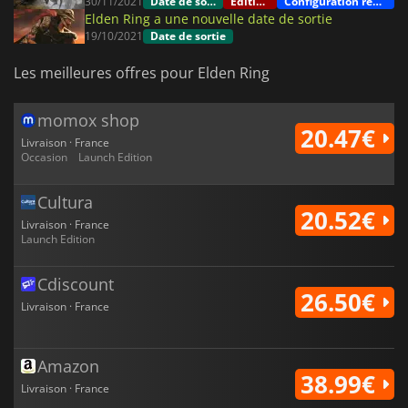
30/11/2021
Date de sortie
Editions
Configuration requise
Elden Ring a une nouvelle date de sortie
19/10/2021
Date de sortie
Les meilleures offres pour Elden Ring
momox shop
20.47€
Livraison · France
Occasion
Launch Edition
Cultura
20.52€
Livraison · France
Launch Edition
Cdiscount
26.50€
Livraison · France
Amazon
38.99€
Livraison · France