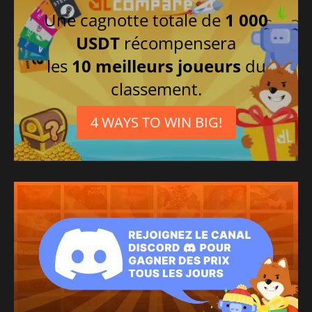
Une cagnotte totale de
1 000
USDT
récompensera
les
10 meilleurs joueurs
du
classement.
4 WAYS TO WIN BIG!