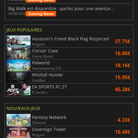
Big Walk est disponible : partez pour une aventure entre amis
Gaming News
05/08/2026
JEUX POPULAIRES
Assassin's Creed Black Flag Resynced
37.75€
Kinguin
Corsair Cove
16.80€
Game Boost
Palworld
18.16€
Gamesplanet US
Mistfall Hunter
15.95€
LootBar
EA SPORTS FC 27
45.28€
E.Leclerc
NOUVEAUX JEUX
Fantasy Network
4.23€
Difmark
Sovereign Tower
10.48€
Kinguin