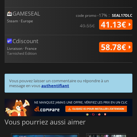
GAMESEAL
-17% :
code promo
SEAL17DLC
Steam · Europe
41.13€
49.55€
Cdiscount
58.78€
Livraison · France
Tarnished Edition
Vous pouvez laisser un commentaire ou répondre à un
message en vous
authentifiant
Vous pourriez aussi aimer