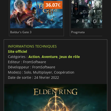
36.07
€
3
Baldur's Gate 3
Pragmata
INFORMATIONS TECHNIQUES
Site officiel
Catégories :
Action
,
Aventure
,
Jeux de rôle
Editeur : FromSoftware
Développeur : FromSoftware
Mode(s) : Solo, Multiplayer, Coopération
Date de sortie : 24 février 2022