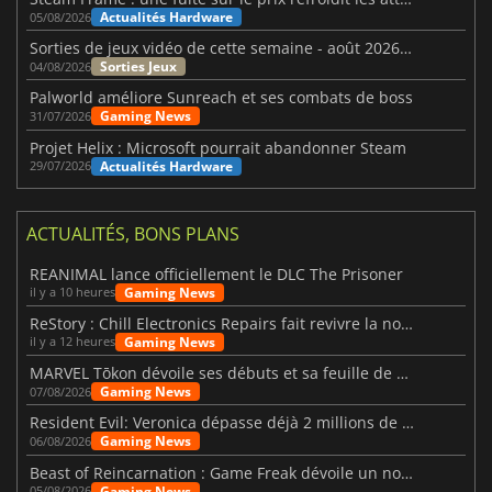
Actualités Hardware
05/08/2026
Sorties de jeux vidéo de cette semaine - août 2026 (semaine 32)
Sorties Jeux
04/08/2026
Palworld améliore Sunreach et ses combats de boss
Gaming News
31/07/2026
Projet Helix : Microsoft pourrait abandonner Steam
Actualités Hardware
29/07/2026
ACTUALITÉS, BONS PLANS
REANIMAL lance officiellement le DLC The Prisoner
Gaming News
il y a 10 heures
ReStory : Chill Electronics Repairs fait revivre la nostalgie des années 2000
Gaming News
il y a 12 heures
MARVEL Tōkon dévoile ses débuts et sa feuille de route
Gaming News
07/08/2026
Resident Evil: Veronica dépasse déjà 2 millions de wishlists
Gaming News
06/08/2026
Beast of Reincarnation : Game Freak dévoile un nouveau pari
Gaming News
05/08/2026