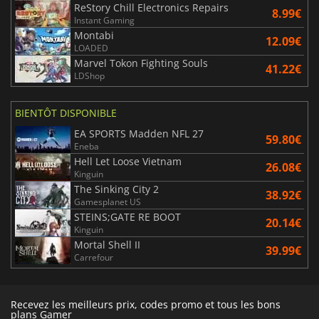
ReStory Chill Electronics Repairs
8.99€
Instant Gaming
Montabi
12.09€
LOADED
Marvel Tokon Fighting Souls
41.22€
LDShop
BIENTÔT DISPONIBLE
EA SPORTS Madden NFL 27
59.80€
Eneba
Hell Let Loose Vietnam
26.08€
Kinguin
The Sinking City 2
38.92€
Gamesplanet US
STEINS;GATE RE BOOT
20.14€
Kinguin
Mortal Shell II
39.99€
Carrefour
Recevez les meilleurs prix, codes promo et tous les bons
plans Gamer