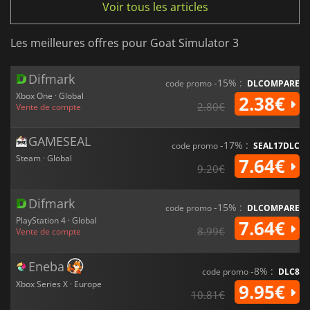
Voir tous les articles
Les meilleures offres pour Goat Simulator 3
Difmark
-15% :
code promo
DLCOMPARE
Xbox One · Global
2.38€
2.80€
Vente de compte
GAMESEAL
-17% :
code promo
SEAL17DLC
Steam · Global
7.64€
9.20€
Difmark
-15% :
code promo
DLCOMPARE
PlayStation 4 · Global
7.64€
8.99€
Vente de compte
Eneba
-8% :
code promo
DLC8
Xbox Series X · Europe
9.95€
10.81€