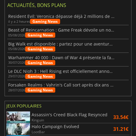
ACTUALITÉS, BONS PLANS
Resident Evil: Veronica dépasse déjà 2 millions de wishlists
Gaming News
il y a 2 heures
Beast of Reincarnation : Game Freak dévoile un nouveau pari
Gaming News
05/08/2026
Big Walk est disponible : partez pour une aventure entre amis
Gaming News
05/08/2026
Warhammer 40 000 : Dawn of War 4 présente la faction des Nécrons
Gaming News
30/07/2026
Le DLC Nioh 3 : Hell Rising est officiellement annoncé
Gaming News
29/07/2026
Forsaken Realms : Vahrin's Call sort après dix ans de développement
Gaming News
28/07/2026
JEUX POPULAIRES
Assassin's Creed Black Flag Resynced
33.54€
Kinguin
Halo Campaign Evolved
31.21€
LootBar