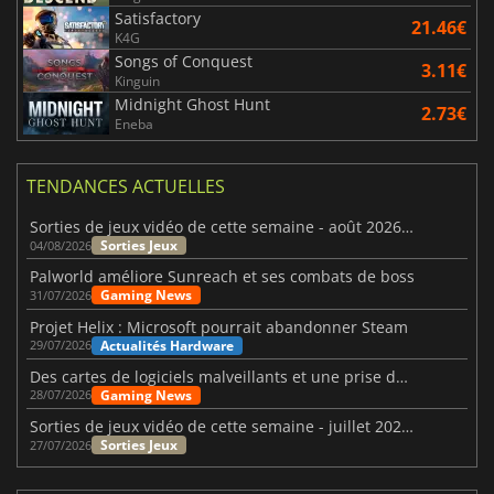
Satisfactory
21.46€
K4G
Songs of Conquest
3.11€
Kinguin
Midnight Ghost Hunt
2.73€
Eneba
TENDANCES ACTUELLES
Sorties de jeux vidéo de cette semaine - août 2026 (semaine 32)
Sorties Jeux
04/08/2026
Palworld améliore Sunreach et ses combats de boss
Gaming News
31/07/2026
Projet Helix : Microsoft pourrait abandonner Steam
Actualités Hardware
29/07/2026
Des cartes de logiciels malveillants et une prise de contrôle de Discord ont touché Meccha Chameleon
Gaming News
28/07/2026
Sorties de jeux vidéo de cette semaine - juillet 2026 (semaine 31)
Sorties Jeux
27/07/2026