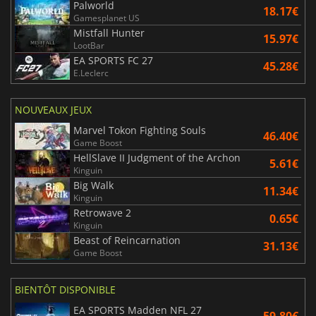
Palworld
18.17€
Gamesplanet US
Mistfall Hunter
15.97€
LootBar
EA SPORTS FC 27
45.28€
E.Leclerc
NOUVEAUX JEUX
Marvel Tokon Fighting Souls
46.40€
Game Boost
HellSlave II Judgment of the Archon
5.61€
Kinguin
Big Walk
11.34€
Kinguin
Retrowave 2
0.65€
Kinguin
Beast of Reincarnation
31.13€
Game Boost
BIENTÔT DISPONIBLE
EA SPORTS Madden NFL 27