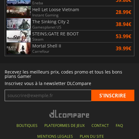
59.80€
Eneba
Hell Let Loose Vietnam
28.99€
Instant Gaming
The Sinking City 2
38.94€
Gamesplanet US
STEINS;GATE RE BOOT
53.99€
Steam
Mortal Shell II
39.99€
Carrefour
Recevez les meilleurs prix, codes promo et tous les bons
plans Gamer
Inscrivez vous à la newsletter DLCompare
BOUTIQUES
PLATEFORMES DE JEUX
CONTACT
FAQ
MENTIONS LEGALES
PLAN DU SITE