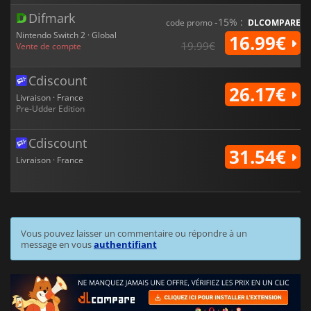
Difmark
-15% :
code promo
DLCOMPARE
Nintendo Switch 2 · Global
16.99€
19.99€
Vente de compte
Cdiscount
26.17€
Livraison · France
Pre-Udder Edition
Cdiscount
31.54€
Livraison · France
Vous pouvez laisser un commentaire ou répondre à un
message en vous
authentifiant