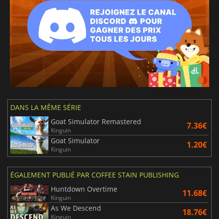
DANS LA MÊME SÉRIE
Goat Simulator Remastered
7.36€
Kinguin
Goat Simulator
1.20€
Kinguin
ÉGALEMENT PUBLIÉ PAR COFFEE STAIN PUBLISHING
Huntdown Overtime
11.68€
Kinguin
As We Descend
18.76€
Kinguin