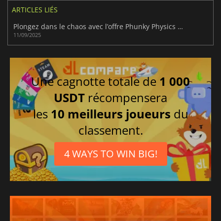
ARTICLES LIÉS
Plongez dans le chaos avec l’offre Phunky Physics de Humble
11/09/2025
Une cagnotte totale de
1 000
USDT
récompensera
les
10 meilleurs joueurs
du
classement.
4 WAYS TO WIN BIG!