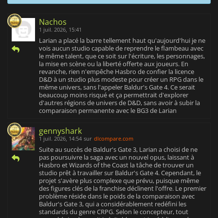
Nachos
1 juil. 2026, 15:41
Larian a placé la barre tellement haut qu'aujourd'hui je ne
vois aucun studio capable de reprendre le flambeau avec
le même talent, que ce soit sur l'écriture, les personnages,
la mise en scène ou la liberté offerte aux joueurs. En
revanche, rien n'empêche Hasbro de confier la licence
D&D à un studio plus modeste pour créer un RPG dans le
même univers, sans l'appeler Baldur's Gate 4. Ce serait
beaucoup moins risqué et ça permettrait d'explorer
d'autres régions de univers de D&D, sans avoir à subir la
comparaison permanente avec le BG3 de Larian
gennyshark
1 juil. 2026, 14:54
sur
dlcompare.com
Suite au succès de Baldur's Gate 3, Larian a choisi de ne
pas poursuivre la saga avec un nouvel opus, laissant à
Hasbro et Wizards of the Coast la tâche de trouver un
studio prêt à travailler sur Baldur's Gate 4. Cependant, le
projet s'avère plus complexe que prévu, puisque même
des figures clés de la franchise déclinent l'offre. Le premier
problème réside dans le poids de la comparaison avec
Baldur's Gate 3, qui a considérablement redéfini les
standards du genre CRPG. Selon le concepteur, tout