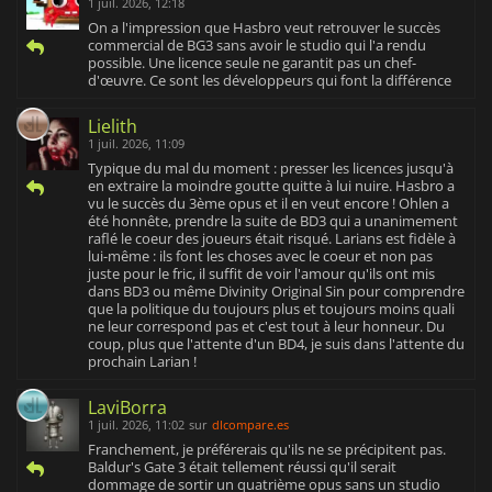
1 juil. 2026, 12:18
On a l'impression que Hasbro veut retrouver le succès
commercial de BG3 sans avoir le studio qui l'a rendu
possible. Une licence seule ne garantit pas un chef-
d'œuvre. Ce sont les développeurs qui font la différence
Lielith
1 juil. 2026, 11:09
Typique du mal du moment : presser les licences jusqu'à
en extraire la moindre goutte quitte à lui nuire. Hasbro a
vu le succès du 3ème opus et il en veut encore ! Ohlen a
été honnête, prendre la suite de BD3 qui a unanimement
raflé le coeur des joueurs était risqué. Larians est fidèle à
lui-même : ils font les choses avec le coeur et non pas
juste pour le fric, il suffit de voir l'amour qu'ils ont mis
dans BD3 ou même Divinity Original Sin pour comprendre
que la politique du toujours plus et toujours moins quali
ne leur correspond pas et c'est tout à leur honneur. Du
coup, plus que l'attente d'un BD4, je suis dans l'attente du
prochain Larian !
LaviBorra
1 juil. 2026, 11:02
sur
dlcompare.es
Franchement, je préférerais qu'ils ne se précipitent pas.
Baldur's Gate 3 était tellement réussi qu'il serait
dommage de sortir un quatrième opus sans un studio