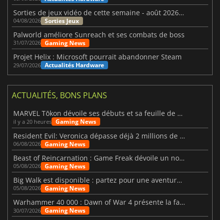
Sorties de jeux vidéo de cette semaine - août 2026 (semaine 32)
Sorties Jeux
04/08/2026
Palworld améliore Sunreach et ses combats de boss
Gaming News
31/07/2026
Projet Helix : Microsoft pourrait abandonner Steam
Actualités Hardware
29/07/2026
ACTUALITÉS, BONS PLANS
MARVEL Tōkon dévoile ses débuts et sa feuille de route
Gaming News
il y a 20 heures
Resident Evil: Veronica dépasse déjà 2 millions de wishlists
Gaming News
06/08/2026
Beast of Reincarnation : Game Freak dévoile un nouveau pari
Gaming News
05/08/2026
Big Walk est disponible : partez pour une aventure entre amis
Gaming News
05/08/2026
Warhammer 40 000 : Dawn of War 4 présente la faction des Nécrons
Gaming News
30/07/2026