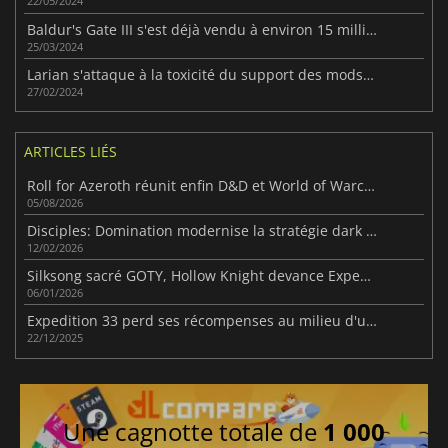
22/05/2024
Baldur's Gate III s'est déjà vendu à environ 15 millions d'exemplaires
25/03/2024
Larian s'attaque à la toxicité du support des mods pour Baldur's Gate III
27/02/2024
ARTICLES LIÉS
Roll for Azeroth réunit enfin D&D et World of Warcraft
05/08/2026
Disciples: Domination modernise la stratégie dark fantasy
12/02/2026
Silksong sacré GOTY, Hollow Knight devance Expedition 33
06/01/2026
Expedition 33 perd ses récompenses au milieu d'une intense controverse sur l'IA
22/12/2025
Une cagnotte totale de
1 000