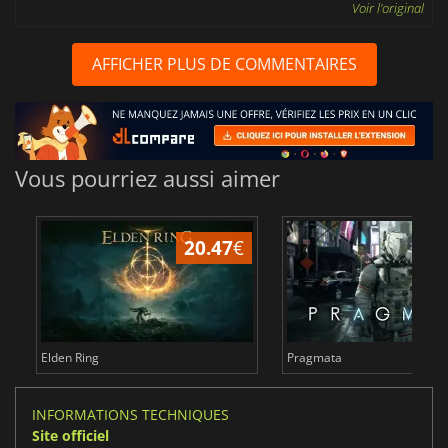
Voir l'original
AFFICHER PLUS DE COMMENTAIRES
Vous pourriez aussi aimer
20.47
€
3
Elden Ring
Pragmata
INFORMATIONS TECHNIQUES
Site officiel