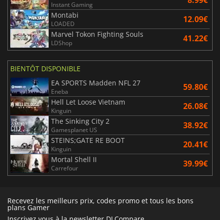
8.99€
Instant Gaming
Montabi
12.09€
LOADED
Marvel Tokon Fighting Souls
41.22€
LDShop
BIENTÔT DISPONIBLE
EA SPORTS Madden NFL 27
59.80€
Eneba
Hell Let Loose Vietnam
26.08€
Kinguin
The Sinking City 2
38.92€
Gamesplanet US
STEINS;GATE RE BOOT
20.41€
Kinguin
Mortal Shell II
39.99€
Carrefour
Recevez les meilleurs prix, codes promo et tous les bons
plans Gamer
Inscrivez vous à la newsletter DLCompare