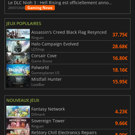
Le DLC Nioh 3 : Hell Rising est officiellement annoncé
Gaming News
29/07/2026
JEUX POPULAIRES
Assassin's Creed Black Flag Resynced
37.75€
Kinguin
Halo Campaign Evolved
28.68€
LDShop
Corsair Cove
16.80€
Game Boost
Palworld
18.16€
Gamesplanet US
Mistfall Hunter
15.95€
LootBar
NOUVEAUX JEUX
Fantasy Network
4.23€
Difmark
Sovereign Tower
9.66€
Kinguin
ReStory Chill Electronics Repairs