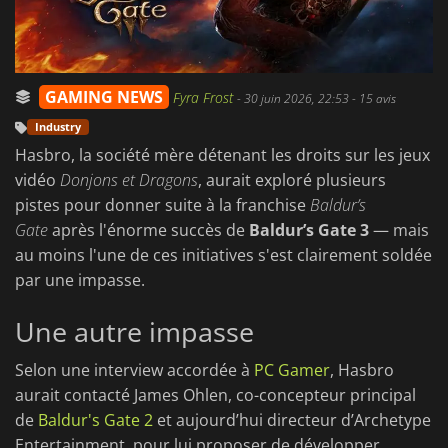
GAMING NEWS
Fyra Frost
-
30 juin 2026, 22:53
- 15 avis
Industry
Hasbro, la société mère détenant les droits sur les jeux
vidéo
Donjons et Dragons
, aurait exploré plusieurs
pistes pour donner suite à la franchise
Baldur’s
Gate
après l'énorme succès de
Baldur’s Gate 3
— mais
au moins l'une de ces initiatives s'est clairement soldée
par une impasse.
Une autre impasse
Selon une interview accordée à
PC Gamer
, Hasbro
aurait contacté James Ohlen, co-concepteur principal
de
Baldur's Gate 2
et aujourd’hui directeur d’Archetype
Entertainment, pour lui proposer de développer