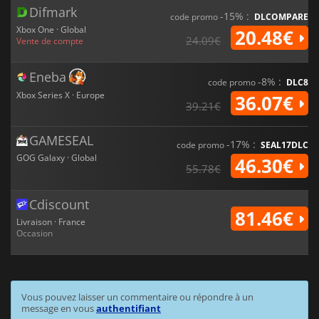
Difmark
-15% :
code promo
DLCOMPARE
Xbox One · Global
20.48€
24.09€
Vente de compte
Eneba
-8% :
code promo
DLC8
Xbox Series X · Europe
36.07€
39.21€
GAMESEAL
-17% :
code promo
SEAL17DLC
GOG Galaxy · Global
46.30€
55.78€
Cdiscount
81.46€
Livraison · France
Occasion
Vous pouvez laisser un commentaire ou répondre à un
message en vous
authentifiant