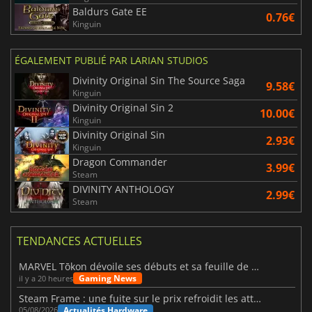
Baldurs Gate EE
0.76€
Kinguin
ÉGALEMENT PUBLIÉ PAR LARIAN STUDIOS
Divinity Original Sin The Source Saga
9.58€
Kinguin
Divinity Original Sin 2
10.00€
Kinguin
Divinity Original Sin
2.93€
Kinguin
Dragon Commander
3.99€
Steam
DIVINITY ANTHOLOGY
2.99€
Steam
TENDANCES ACTUELLES
MARVEL Tōkon dévoile ses débuts et sa feuille de route
Gaming News
il y a 20 heures
Steam Frame : une fuite sur le prix refroidit les attentes VR
Actualités Hardware
05/08/2026