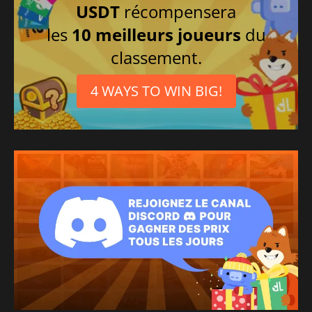
USDT
récompensera
les
10 meilleurs joueurs
du
classement.
4 WAYS TO WIN BIG!