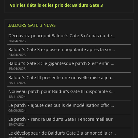
Voir les détails et les prix de: Baldurs Gate 3
BALDURS GATE 3 NEWS
Découvrez pourquoi Baldur's Gate 3 n'a pas eu de DLC après sa sortie.
30/04/2025
Baldur's Gate 3 explose en popularité après la sortie du très attendu Patch 8
24/04/2025
Baldur's Gate 3 : le gigantesque patch 8 est enfin disponible
15/04/2025
Baldur's Gate III présente une nouvelle mise à jour passionnante dans le patch 8
28/11/2024
Nouveau patch pour Baldur's Gate III disponible sur PS5 et Xbox Series X|S
18/11/2024
Le patch 7 ajoute des outils de modélisation officiels à Baldur's Gate III
06/09/2024
Le patch 7 rendra Baldur's Gate III encore meilleur
19/07/2024
Le développeur de Baldur's Gate 3 a annoncé la création d'un nouveau studio à Varsovie