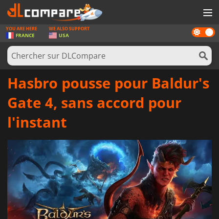
YOU ARE HERE
WE ALSO SUPPORT
Dark
JEUX
FRANCE
USA
mode
CARTES PRÉPAYÉES
LOGICIELS
Hasbro pousse pour Baldur's
CONCOURS
Gate 4, sans accord pour
MATÉRIEL
l'instant
NEWS
SE CONNECTER OU S'INSCRIRE