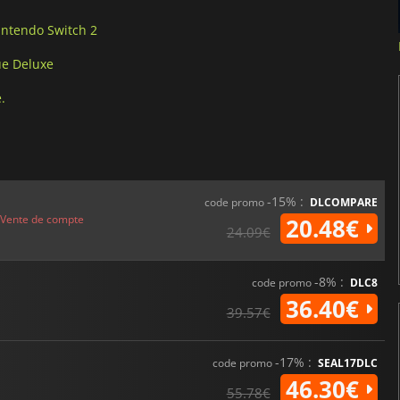
intendo Switch 2
ue Deluxe
.
-15% :
code promo
DLCOMPARE
Vente de compte
20.48€
24.09€
-8% :
code promo
DLC8
36.40€
39.57€
-17% :
code promo
SEAL17DLC
46.30€
55.78€