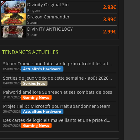
Divinity Original Sin
2.93€
Kinguin
Dragon Commander
3.99€
Steam
DIVINITY ANTHOLOGY
2.99€
Steam
TENDANCES ACTUELLES
Steam Frame : une fuite sur le prix refroidit les attentes VR
Actualités Hardware
05/08/2026
Sorties de jeux vidéo de cette semaine - août 2026 (semaine 32)
Sorties Jeux
04/08/2026
Palworld améliore Sunreach et ses combats de boss
Gaming News
31/07/2026
Projet Helix : Microsoft pourrait abandonner Steam
Actualités Hardware
29/07/2026
Des cartes de logiciels malveillants et une prise de contrôle de Discord ont touché Meccha Chameleon
Gaming News
28/07/2026
15.48
€
31.34
€