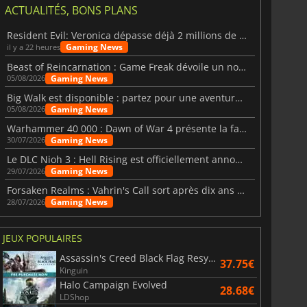
ACTUALITÉS, BONS PLANS
Resident Evil: Veronica dépasse déjà 2 millions de wishlists
Gaming News
il y a 22 heures
Beast of Reincarnation : Game Freak dévoile un nouveau pari
P
METAL GEAR SOLID DELTA SNAKE EATER
Gaming News
05/08/2026
Big Walk est disponible : partez pour une aventure entre amis
Gaming News
05/08/2026
Warhammer 40 000 : Dawn of War 4 présente la faction des Nécrons
Gaming News
30/07/2026
Le DLC Nioh 3 : Hell Rising est officiellement annoncé
Gaming News
29/07/2026
Forsaken Realms : Vahrin's Call sort après dix ans de développement
Gaming News
28/07/2026
JEUX POPULAIRES
Assassin's Creed Black Flag Resynced
37.75€
Kinguin
Halo Campaign Evolved
28.68€
LDShop