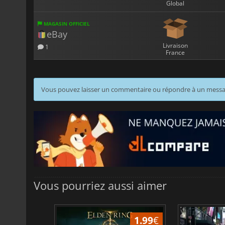
Global
MAGASIN OFFICIEL
eBay
Livraison
1
France
Vous pouvez laisser un commentaire ou répondre à un mess
Vous pourriez aussi aimer
32.47
€
1.99
€