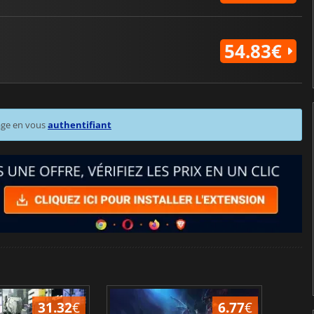
54.83€
age en vous
authentifiant
31.32
€
6.77
€