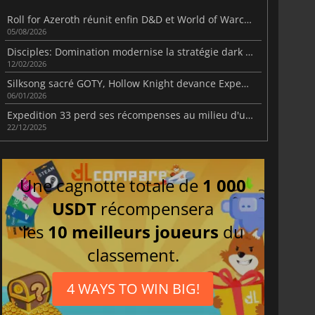
Roll for Azeroth réunit enfin D&D et World of Warcraft
05/08/2026
Disciples: Domination modernise la stratégie dark fantasy
12/02/2026
Silksong sacré GOTY, Hollow Knight devance Expedition 33
06/01/2026
Expedition 33 perd ses récompenses au milieu d'une intense controverse sur l'IA
22/12/2025
Une cagnotte totale de
1 000
USDT
récompensera
les
10 meilleurs joueurs
du
classement.
4 WAYS TO WIN BIG!