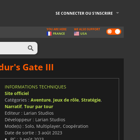
SE CONNECTER OU S'INSCRIRE
YOU ARE HERE
WE ALSO SUPPORT
Dark
FRANCE
USA
mode
ur's Gate III
INFORMATIONS TECHNIQUES
Site officiel
Catégories :
Aventure
,
Jeux de rôle
,
Stratégie
,
Narratif
,
Tour par tour
Editeur : Larian Studios
Développeur : Larian Studios
Mode(s) : Solo, Multiplayer, Coopération
Date de sortie : 3 août 2023
PC : 3 août 2023