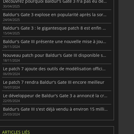
Découvrez pourquoi Baldur's Gate 3 n'a pas eu de DLC après sa sortie.
30/04/2025
Baldur's Gate 3 explose en popularité après la sortie du très attendu Patch 8
24/04/2025
Baldur's Gate 3 : le gigantesque patch 8 est enfin disponible
15/04/2025
Baldur's Gate III présente une nouvelle mise à jour passionnante dans le patch 8
28/11/2024
Nouveau patch pour Baldur's Gate III disponible sur PS5 et Xbox Series X|S
18/11/2024
Le patch 7 ajoute des outils de modélisation officiels à Baldur's Gate III
06/09/2024
Le patch 7 rendra Baldur's Gate III encore meilleur
19/07/2024
Le développeur de Baldur's Gate 3 a annoncé la création d'un nouveau studio à Varsovie
22/05/2024
Baldur's Gate III s'est déjà vendu à environ 15 millions d'exemplaires
25/03/2024
ARTICLES LIÉS