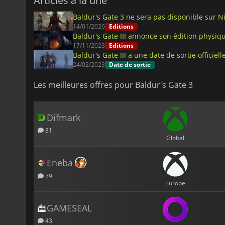
Articles à la une
Baldur's Gate 3 ne sera pas disponible sur N
14/01/2026
Editions
Baldur's Gate III annonce son édition physiq
17/11/2023
Editions
Baldur's Gate III a une date de sortie officielle
24/02/2023
Date de sortie
Les meilleures offres pour Baldur's Gate 3
Difmark
81
Global
Eneba
79
Europe
GAMESEAL
43