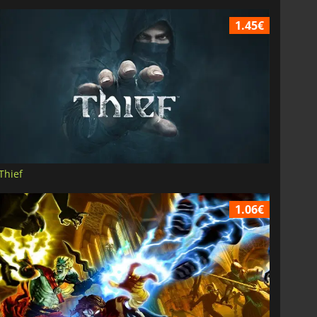
1.45€
Thief
1.06€