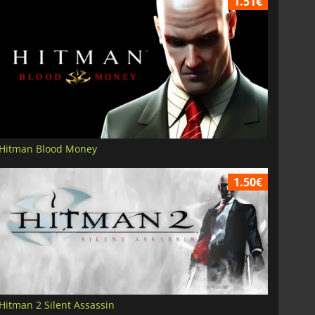
1.51€
Hitman Blood Money
1.50€
Hitman 2 Silent Assassin