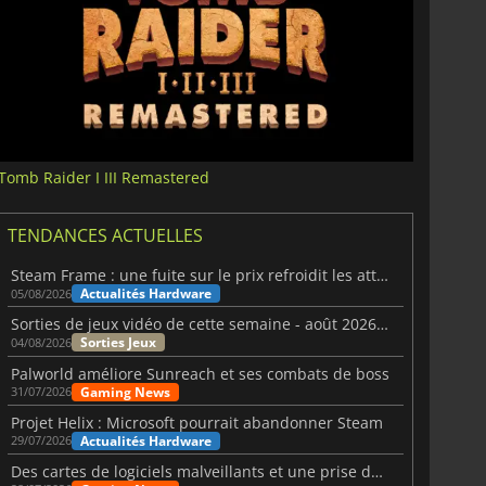
Tomb Raider I III Remastered
TENDANCES ACTUELLES
Steam Frame : une fuite sur le prix refroidit les attentes VR
Actualités Hardware
05/08/2026
Sorties de jeux vidéo de cette semaine - août 2026 (semaine 32)
Sorties Jeux
04/08/2026
Palworld améliore Sunreach et ses combats de boss
Gaming News
31/07/2026
Projet Helix : Microsoft pourrait abandonner Steam
Actualités Hardware
29/07/2026
Des cartes de logiciels malveillants et une prise de contrôle de Discord ont touché Meccha Chameleon