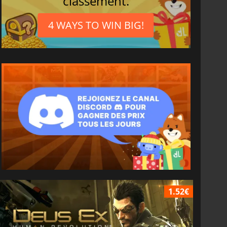
classement.
4 WAYS TO WIN BIG!
1.52€