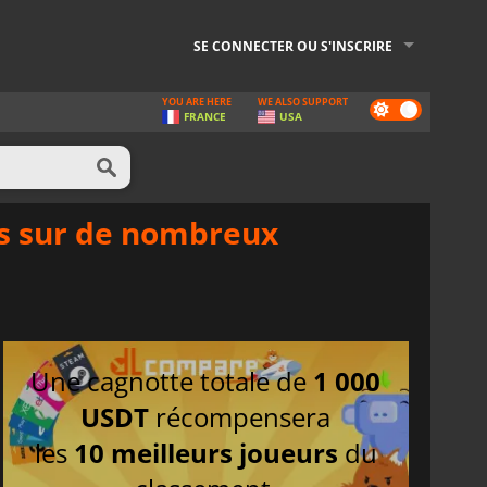
SE CONNECTER OU S'INSCRIRE
YOU ARE HERE
WE ALSO SUPPORT
Dark
FRANCE
USA
mode
ns sur de nombreux
Une cagnotte totale de
1 000
USDT
récompensera
les
10 meilleurs joueurs
du