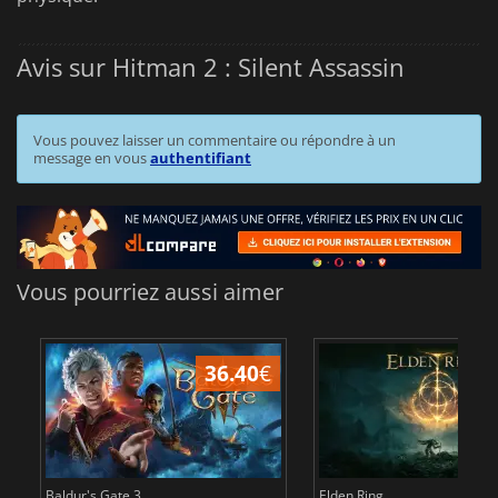
Avis sur Hitman 2 : Silent Assassin
Vous pouvez laisser un commentaire ou répondre à un
message en vous
authentifiant
Vous pourriez aussi aimer
36.40
€
Baldur's Gate 3
Elden Ring