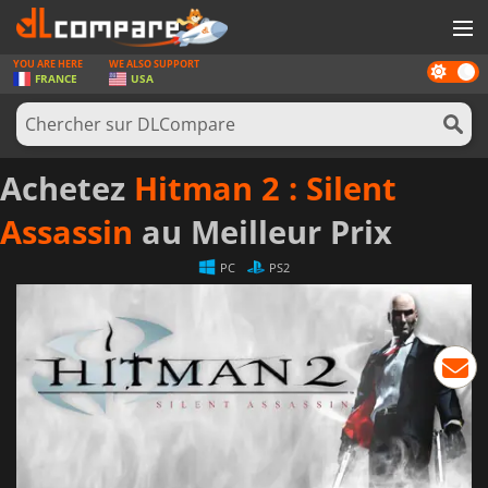
YOU ARE HERE
WE ALSO SUPPORT
Dark
JEUX
FRANCE
USA
mode
CARTES PRÉPAYÉES
LOGICIELS
Achetez
Hitman 2 : Silent
CONCOURS
Assassin
au Meilleur Prix
MATÉRIEL
PC
PS2
NEWS
SE CONNECTER OU S'INSCRIRE