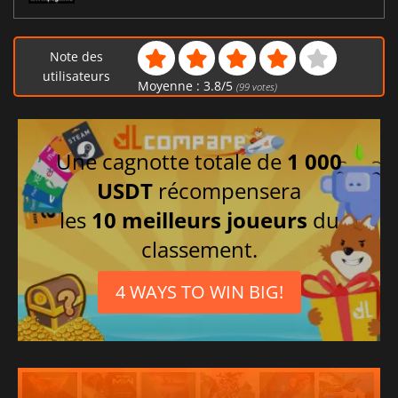
Note des
utilisateurs
Moyenne :
3.8
/
5
(
99
votes)
Une cagnotte totale de
1 000
USDT
récompensera
les
10 meilleurs joueurs
du
classement.
4 WAYS TO WIN BIG!