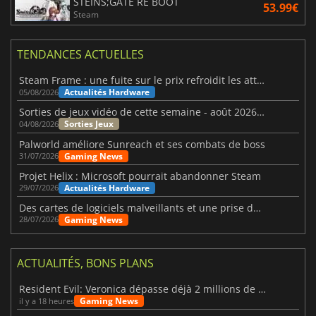
STEINS;GATE RE BOOT
53.99€
Steam
TENDANCES ACTUELLES
Steam Frame : une fuite sur le prix refroidit les attentes VR
Actualités Hardware
05/08/2026
Sorties de jeux vidéo de cette semaine - août 2026 (semaine 32)
Sorties Jeux
04/08/2026
Palworld améliore Sunreach et ses combats de boss
Gaming News
31/07/2026
Projet Helix : Microsoft pourrait abandonner Steam
Actualités Hardware
29/07/2026
Des cartes de logiciels malveillants et une prise de contrôle de Discord ont touché Meccha Chameleon
Gaming News
28/07/2026
ACTUALITÉS, BONS PLANS
Resident Evil: Veronica dépasse déjà 2 millions de wishlists
Gaming News
il y a 18 heures