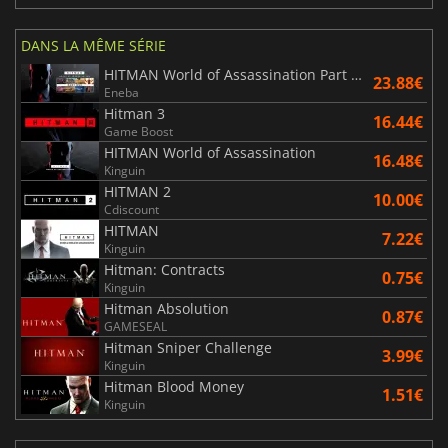
DANS LA MÊME SÉRIE
HITMAN World of Assassination Part One
23.88€
Eneba
Hitman 3
16.44€
Game Boost
HITMAN World of Assassination
16.48€
Kinguin
HITMAN 2
10.00€
Cdiscount
HITMAN
7.22€
Kinguin
Hitman: Contracts
0.75€
Kinguin
Hitman Absolution
0.87€
GAMESEAL
Hitman Sniper Challenge
3.99€
Kinguin
Hitman Blood Money
1.51€
Kinguin