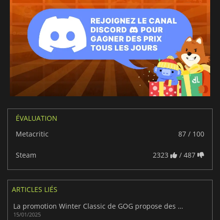
ÉVALUATION
Metacritic
87 / 100
Steam
2323
/ 487
ARTICLES LIÉS
La promotion Winter Classic de GOG propose des réductions sur de nombreux classiques légendaires du PC
15/01/2025