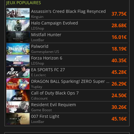
JEUX POPULAIRES
Assassin's Creed Black Flag Resynced
37.75€
Kinguin
Halo Campaign Evolved
28.68€
LDShop
Mistfall Hunter
16.01€
LootBar
Palworld
18.19€
Gamesplanet US
Forza Horizon 6
40.35€
LDShop
EA SPORTS FC 27
45.28€
E.Leclerc
DRAGON BALL Sparking! ZERO Super Limit Breaking NEO
26.29€
Yuplay
Call of Duty Black Ops 7
24.50€
Cdiscount
Resident Evil Requiem
30.26€
Game Boost
007 First Light
45.16€
LootBar