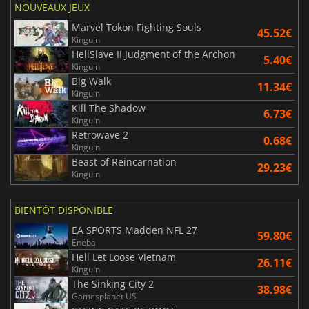
NOUVEAUX JEUX
Marvel Tokon Fighting Souls
45.52€
Kinguin
HellSlave II Judgment of the Archon
5.40€
Kinguin
Big Walk
11.34€
Kinguin
Kill The Shadow
6.73€
Kinguin
Retrowave 2
0.68€
Kinguin
Beast of Reincarnation
29.23€
Kinguin
BIENTÔT DISPONIBLE
EA SPORTS Madden NFL 27
59.80€
Eneba
Hell Let Loose Vietnam
26.11€
Kinguin
The Sinking City 2
38.98€
Gamesplanet US