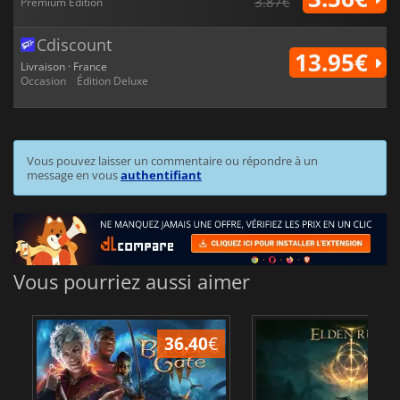
3.87€
Premium Edition
Cdiscount
13.95€
Livraison · France
Occasion
Édition Deluxe
Vous pouvez laisser un commentaire ou répondre à un
message en vous
authentifiant
Vous pourriez aussi aimer
36.40
€