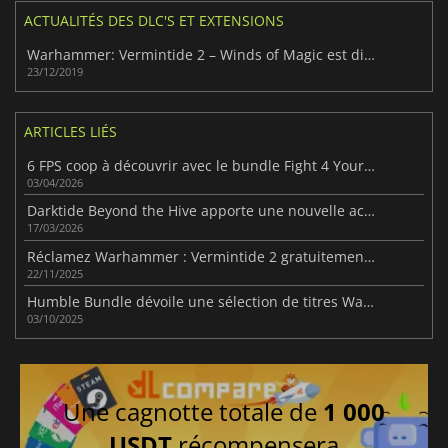
ACTUALITÉS DES DLC'S ET EXTENSIONS
Warhammer: Vermintide 2 – Winds of Magic est disponible sur Xbox One
23/12/2019
ARTICLES LIÉS
6 FPS coop à découvrir avec le bundle Fight 4 Your Friends
03/04/2026
Darktide Beyond the Hive apporte une nouvelle action de survie intense
17/03/2026
Réclamez Warhammer : Vermintide 2 gratuitement sur Steam pendant les prochains jours
22/11/2025
Humble Bundle dévoile une sélection de titres Warhammer
03/10/2025
Une cagnotte totale de
1 000
USDT
récompensera