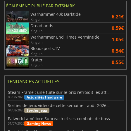
ÉGALEMENT PUBLIÉ PAR FATSHARK
Warhammer 40k Darktide
6.21€
Kinguin
Dreadlands
0.59€
Kinguin
Warhammer End Times Vermintide
1.05€
Kinguin
Bloodsports.TV
0.54€
Kinguin
Krater
0.55€
Kinguin
TENDANCES ACTUELLES
Steam Frame : une fuite sur le prix refroidit les attentes VR
Actualités Hardware
05/08/2026
Sorties de jeux vidéo de cette semaine - août 2026 (semaine 32)
Sorties Jeux
04/08/2026
Palworld améliore Sunreach et ses combats de boss
Gaming News
31/07/2026