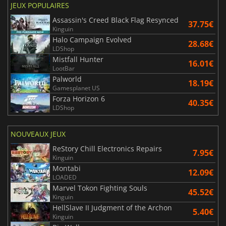
JEUX POPULAIRES
Assassin's Creed Black Flag Resynced
37.75€
Kinguin
Halo Campaign Evolved
28.68€
LDShop
Mistfall Hunter
16.01€
LootBar
Palworld
18.19€
Gamesplanet US
Forza Horizon 6
40.35€
LDShop
NOUVEAUX JEUX
ReStory Chill Electronics Repairs
7.95€
Kinguin
Montabi
12.09€
LOADED
Marvel Tokon Fighting Souls
45.52€
Kinguin
HellSlave II Judgment of the Archon
5.40€
Kinguin