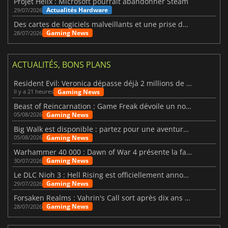
Projet Helix : Microsoft pourrait abandonner Steam
Actualités Hardware
29/07/2026
Des cartes de logiciels malveillants et une prise de contrôle de Discord ont touché Meccha Chameleon
Gaming News
28/07/2026
ACTUALITÉS, BONS PLANS
Resident Evil: Veronica dépasse déjà 2 millions de wishlists
Gaming News
il y a 21 heures
Beast of Reincarnation : Game Freak dévoile un nouveau pari
Gaming News
05/08/2026
Big Walk est disponible : partez pour une aventure entre amis
Gaming News
05/08/2026
Warhammer 40 000 : Dawn of War 4 présente la faction des Nécrons
Gaming News
30/07/2026
Le DLC Nioh 3 : Hell Rising est officiellement annoncé
Gaming News
29/07/2026
Forsaken Realms : Vahrin's Call sort après dix ans de développement
Gaming News
28/07/2026