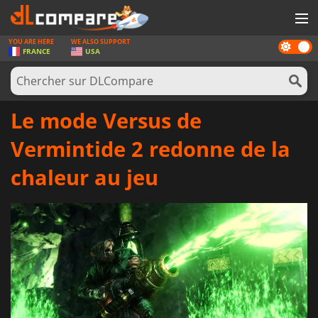
YOU ARE HERE
WE ALSO SUPPORT
Dark
JEUX
FRANCE
USA
mode
CARTES PRÉPAYÉES
LOGICIELS
Le mode Versus de
CONCOURS
Vermintide 2 redonne de la
MATÉRIEL
chaleur au jeu
NEWS
SE CONNECTER OU S'INSCRIRE