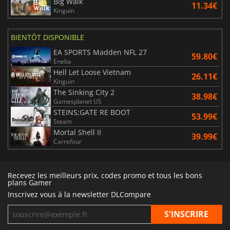
Big Walk
11.34€
Kinguin
BIENTÔT DISPONIBLE
EA SPORTS Madden NFL 27
59.80€
Eneba
Hell Let Loose Vietnam
26.11€
Kinguin
The Sinking City 2
38.98€
Gamesplanet US
STEINS;GATE RE BOOT
53.99€
Steam
Mortal Shell II
39.99€
Carrefour
Recevez les meilleurs prix, codes promo et tous les bons
plans Gamer
Inscrivez vous à la newsletter DLCompare