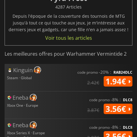
4287 Articles
Depuis l'époque de la couverture des tournois de MTG
jusqu'à tout ce qui touche aux jeux, je m'intéresse aux
derniers jeux et gadgets, car une fille n'en a jamais assez !
Voir tous les articles
Les meilleures offres pour Warhammer Vermintide 2
Kinguin
-20% :
code promo
RAB24DLC
Steam · Global
1.94€
2.42€
Eneba
-8% :
code promo
DLC8
Xbox One · Europe
3.56€
3.87€
Eneba
-8% :
code promo
DLC8
Xbox Series X · Europe
3.56€