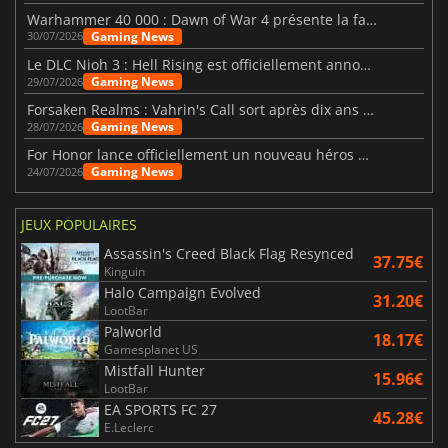
Warhammer 40 000 : Dawn of War 4 présente la faction des Nécrons
Gaming News
30/07/2026
Le DLC Nioh 3 : Hell Rising est officiellement annoncé
Gaming News
29/07/2026
Forsaken Realms : Vahrin's Call sort après dix ans de développement
Gaming News
28/07/2026
For Honor lance officiellement un nouveau héros nommé Arakure
Gaming News
24/07/2026
JEUX POPULAIRES
Assassin's Creed Black Flag Resynced
37.75€
Kinguin
Halo Campaign Evolved
31.20€
LootBar
Palworld
18.17€
Gamesplanet US
Mistfall Hunter
15.96€
LootBar
EA SPORTS FC 27
45.28€
E.Leclerc