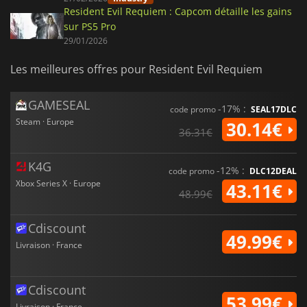
Resident Evil Requiem : Capcom détaille les gains
sur PS5 Pro
29/01/2026
Les meilleures offres pour Resident Evil Requiem
GAMESEAL
-17% :
code promo
SEAL17DLC
Steam · Europe
30.14€
36.31€
K4G
-12% :
code promo
DLC12DEAL
Xbox Series X · Europe
43.11€
48.99€
Cdiscount
49.99€
Livraison · France
Cdiscount
53.99€
Livraison · France