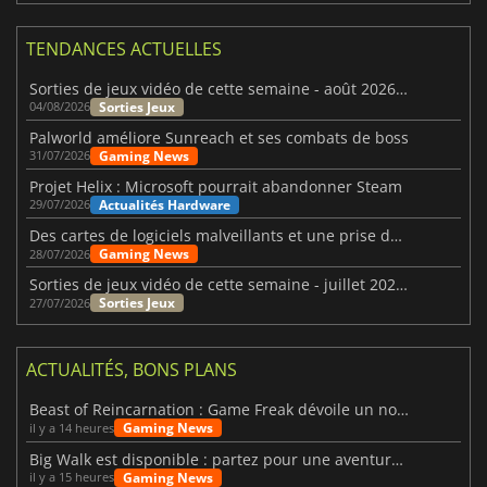
TENDANCES ACTUELLES
Sorties de jeux vidéo de cette semaine - août 2026 (semaine 32)
Sorties Jeux
04/08/2026
Palworld améliore Sunreach et ses combats de boss
Gaming News
31/07/2026
Projet Helix : Microsoft pourrait abandonner Steam
Actualités Hardware
29/07/2026
Des cartes de logiciels malveillants et une prise de contrôle de Discord ont touché Meccha Chameleon
Gaming News
28/07/2026
Sorties de jeux vidéo de cette semaine - juillet 2026 (semaine 31)
Sorties Jeux
27/07/2026
ACTUALITÉS, BONS PLANS
Beast of Reincarnation : Game Freak dévoile un nouveau pari
Gaming News
il y a 14 heures
Big Walk est disponible : partez pour une aventure entre amis
Gaming News
il y a 15 heures