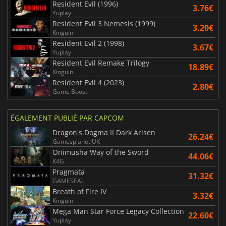
Resident Evil (1996)
3.76€
Yuplay
Resident Evil 3 Nemesis (1999)
3.20€
Kinguin
Resident Evil 2 (1998)
3.67€
Yuplay
Resident Evil Remake Trilogy
18.89€
Kinguin
Resident Evil 4 (2023)
2.80€
Game Boost
ÉGALEMENT PUBLIÉ PAR CAPCOM
Dragon's Dogma II Dark Arisen
26.24€
Gamesplanet UK
Onimusha Way of the Sword
44.06€
K4G
Pragmata
31.32€
GAMESEAL
Breath of Fire IV
3.32€
Kinguin
Mega Man Star Force Legacy Collection
22.60€
Yuplay