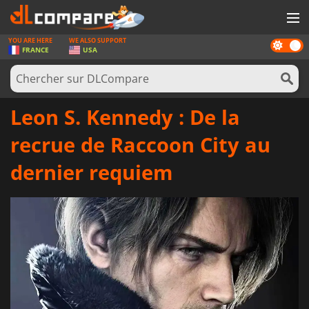
YOU ARE HERE
WE ALSO SUPPORT
Dark
JEUX
FRANCE
USA
mode
CARTES PRÉPAYÉES
LOGICIELS
Leon S. Kennedy : De la
CONCOURS
recrue de Raccoon City au
MATÉRIEL
dernier requiem
NEWS
SE CONNECTER OU S'INSCRIRE