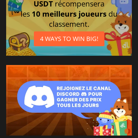
USDT
récompensera
les
10 meilleurs joueurs
du
classement.
4 WAYS TO WIN BIG!