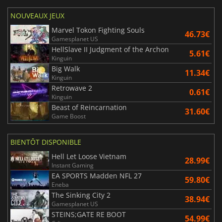
NOUVEAUX JEUX
Marvel Tokon Fighting Souls
46.73€
Gamesplanet US
HellSlave II Judgment of the Archon
5.61€
Kinguin
Big Walk
11.34€
Kinguin
Retrowave 2
0.61€
Kinguin
Beast of Reincarnation
31.60€
Game Boost
BIENTÔT DISPONIBLE
Hell Let Loose Vietnam
28.99€
Instant Gaming
EA SPORTS Madden NFL 27
59.80€
Eneba
The Sinking City 2
38.94€
Gamesplanet US
STEINS;GATE RE BOOT
54.99€