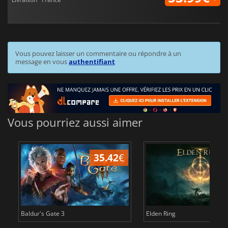
Vous pouvez laisser un commentaire ou répondre à un
message en vous
authentifiant
Vous pourriez aussi aimer
35.42
€
1
Baldur's Gate 3
Elden Ring