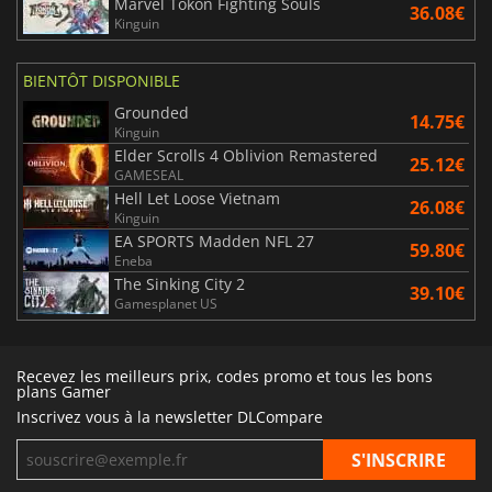
Marvel Tokon Fighting Souls
36.08€
Kinguin
BIENTÔT DISPONIBLE
Grounded
14.75€
Kinguin
Elder Scrolls 4 Oblivion Remastered
25.12€
GAMESEAL
Hell Let Loose Vietnam
26.08€
Kinguin
EA SPORTS Madden NFL 27
59.80€
Eneba
The Sinking City 2
39.10€
Gamesplanet US
Recevez les meilleurs prix, codes promo et tous les bons
plans Gamer
Inscrivez vous à la newsletter DLCompare