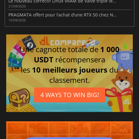
Le nouveau correctif Linux VRAM de Valve triple les FPS pour certains jeux AMD RX 6500 XT
21/04/2026
PRAGMATA offert pour l’achat d’une RTX 50 chez NVIDIA
15/04/2026
Une cagnotte totale de
1 000
USDT
récompensera
les
10 meilleurs joueurs
du
classement.
4 WAYS TO WIN BIG!