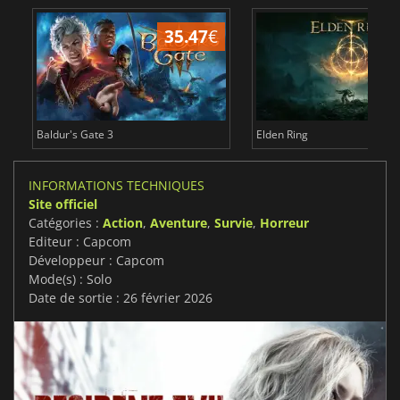
35.47
€
2
Baldur's Gate 3
Elden Ring
INFORMATIONS TECHNIQUES
Site officiel
Catégories :
Action
,
Aventure
,
Survie
,
Horreur
Editeur : Capcom
Développeur : Capcom
Mode(s) : Solo
Date de sortie : 26 février 2026