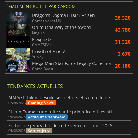
ÉGALEMENT PUBLIÉ PAR CAPCOM
Dragon's Dogma II Dark Arisen
26.32€
Gamesplanet UK
Onimusha Way of the Sword
43.78€
Kinguin
Pragmata
31.32€
GAMESEAL
Breath of Fire IV
3.67€
Yuplay
Mega Man Star Force Legacy Collection
20.18€
Game Boost
TENDANCES ACTUELLES
MARVEL Tōkon dévoile ses débuts et sa feuille de route
Gaming News
07/08/2026
Steam Frame : une fuite sur le prix refroidit les attentes VR
Actualités Hardware
05/08/2026
Sorties de jeux vidéo de cette semaine - août 2026 (semaine 32)
Sorties Jeux
04/08/2026