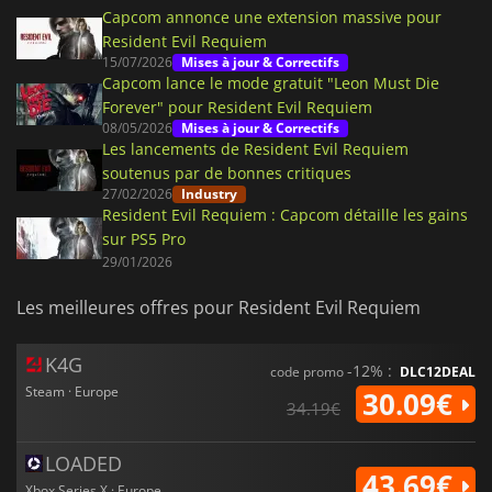
Capcom annonce une extension massive pour
Resident Evil Requiem
15/07/2026
Mises à jour & Correctifs
Capcom lance le mode gratuit "Leon Must Die
Forever" pour Resident Evil Requiem
08/05/2026
Mises à jour & Correctifs
Les lancements de Resident Evil Requiem
soutenus par de bonnes critiques
27/02/2026
Industry
Resident Evil Requiem : Capcom détaille les gains
sur PS5 Pro
29/01/2026
Les meilleures offres pour Resident Evil Requiem
K4G
-12% :
code promo
DLC12DEAL
Steam · Europe
30.09€
34.19€
LOADED
43.69€
Xbox Series X · Europe