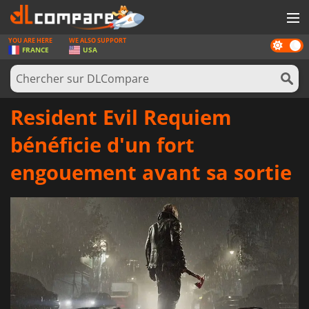
YOU ARE HERE
WE ALSO SUPPORT
Dark
JEUX
FRANCE
USA
mode
CARTES PRÉPAYÉES
LOGICIELS
Resident Evil Requiem
CONCOURS
bénéficie d'un fort
MATÉRIEL
engouement avant sa sortie
NEWS
SE CONNECTER OU S'INSCRIRE