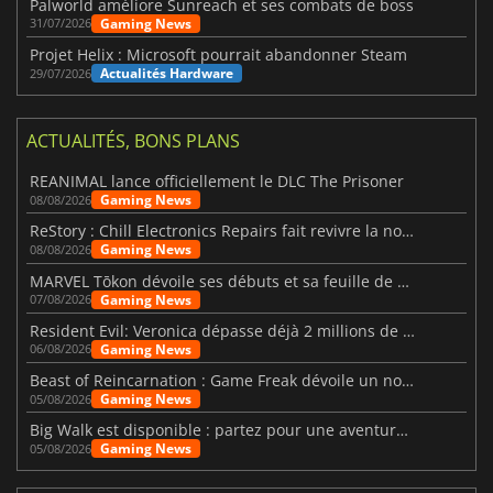
Palworld améliore Sunreach et ses combats de boss
Gaming News
31/07/2026
Projet Helix : Microsoft pourrait abandonner Steam
Actualités Hardware
29/07/2026
ACTUALITÉS, BONS PLANS
REANIMAL lance officiellement le DLC The Prisoner
Gaming News
08/08/2026
ReStory : Chill Electronics Repairs fait revivre la nostalgie des années 2000
Gaming News
08/08/2026
MARVEL Tōkon dévoile ses débuts et sa feuille de route
Gaming News
07/08/2026
Resident Evil: Veronica dépasse déjà 2 millions de wishlists
Gaming News
06/08/2026
Beast of Reincarnation : Game Freak dévoile un nouveau pari
Gaming News
05/08/2026
Big Walk est disponible : partez pour une aventure entre amis
Gaming News
05/08/2026