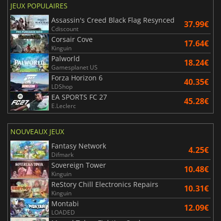
JEUX POPULAIRES
Assassin's Creed Black Flag Resynced
37.99€
Cdiscount
Corsair Cove
17.64€
Kinguin
Palworld
18.24€
Gamesplanet US
Forza Horizon 6
40.35€
LDShop
EA SPORTS FC 27
45.28€
E.Leclerc
NOUVEAUX JEUX
Fantasy Network
4.25€
Difmark
Sovereign Tower
10.48€
Kinguin
ReStory Chill Electronics Repairs
10.31€
Kinguin
Montabi
12.09€
LOADED