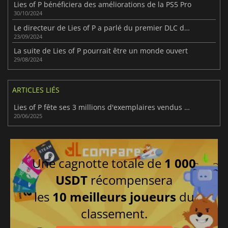
Lies of P bénéficiera des améliorations de la PS5 Pro
30/10/2024
Le directeur de Lies of P a parlé du premier DLC du jeu
23/09/2024
La suite de Lies of P pourrait être un monde ouvert
29/08/2024
ARTICLES LIÉS
Lies of P fête ses 3 millions d'exemplaires vendus suite à la sortie du DLC Overture
20/06/2025
Une cagnotte totale de
1 000
USDT
récompensera
les
10 meilleurs joueurs
du
classement.