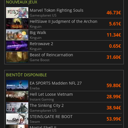
NOUVEAUX JEUX
Marvel Tokon Fighting Souls
46.73€
Gamesplanet US
HellSlave II Judgment of the Archon
5.61€
Kinguin
Big Walk
11.34€
Kinguin
Retrowave 2
0.65€
Kinguin
Beast of Reincarnation
31.60€
Game Boost
BIENTÔT DISPONIBLE
EA SPORTS Madden NFL 27
59.80€
Eneba
Hell Let Loose Vietnam
28.99€
Instant Gaming
The Sinking City 2
38.94€
Gamesplanet US
STEINS;GATE RE BOOT
53.99€
Steam
Mortal Shell II