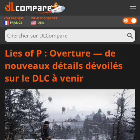
YOU ARE HERE
WE ALSO SUPPORT
Dark
JEUX
FRANCE
USA
mode
CARTES PRÉPAYÉES
LOGICIELS
Lies of P : Overture — de
CONCOURS
nouveaux détails dévoilés
MATÉRIEL
sur le DLC à venir
NEWS
SE CONNECTER OU S'INSCRIRE