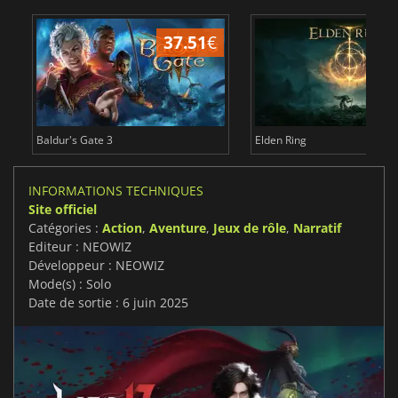
37.51
€
1
Baldur's Gate 3
Elden Ring
INFORMATIONS TECHNIQUES
Site officiel
Catégories :
Action
,
Aventure
,
Jeux de rôle
,
Narratif
Editeur : NEOWIZ
Développeur : NEOWIZ
Mode(s) : Solo
Date de sortie : 6 juin 2025