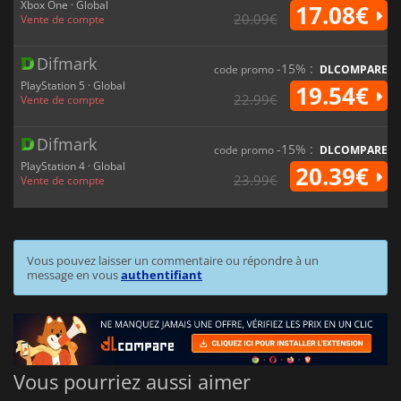
Xbox One · Global
17.08€
20.09€
Vente de compte
Difmark
-15% :
code promo
DLCOMPARE
PlayStation 5 · Global
19.54€
22.99€
Vente de compte
Difmark
-15% :
code promo
DLCOMPARE
PlayStation 4 · Global
20.39€
23.99€
Vente de compte
Vous pouvez laisser un commentaire ou répondre à un
message en vous
authentifiant
Vous pourriez aussi aimer