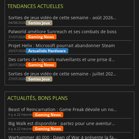
TENDANCES ACTUELLES
Sorties de jeux vidéo de cette semaine - août 2026 (semaine 32)
Sorties Jeux
04/08/2026
Palworld améliore Sunreach et ses combats de boss
Gaming News
31/07/2026
Projet Helix : Microsoft pourrait abandonner Steam
Actualités Hardware
29/07/2026
Des cartes de logiciels malveillants et une prise de contrôle de Discord ont touché Meccha Chameleon
Gaming News
28/07/2026
Sorties de jeux vidéo de cette semaine - juillet 2026 (semaine 31)
Sorties Jeux
27/07/2026
ACTUALITÉS, BONS PLANS
Beast of Reincarnation : Game Freak dévoile un nouveau pari
Gaming News
il y a 22 heures
Big Walk est disponible : partez pour une aventure entre amis
Gaming News
il y a 22 heures
Warhammer 40 000 : Dawn of War 4 présente la faction des Nécrons