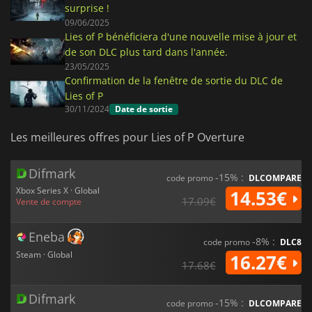
surprise !
09/06/2025
Lies of P bénéficiera d'une nouvelle mise à jour et
de son DLC plus tard dans l'année.
23/05/2025
Confirmation de la fenêtre de sortie du DLC de
Lies of P
30/11/2024
Date de sortie
Les meilleures offres pour Lies of P Overture
Difmark
-15% :
code promo
DLCOMPARE
Xbox Series X · Global
14.53€
17.09€
Vente de compte
Eneba
-8% :
code promo
DLC8
Steam · Global
16.27€
17.68€
Difmark
-15% :
code promo
DLCOMPARE