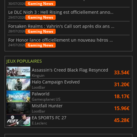
Gaming News
30/07/2026
Le DLC Nioh 3 : Hell Rising est officiellement annoncé
Gaming News
29/07/2026
Forsaken Realms : Vahrin's Call sort après dix ans de développement
Gaming News
28/07/2026
For Honor lance officiellement un nouveau héros nommé Arakure
Gaming News
24/07/2026
JEUX POPULAIRES
Assassin's Creed Black Flag Resynced
33.54€
Kinguin
Halo Campaign Evolved
31.20€
LootBar
Palworld
18.17€
Gamesplanet US
Mistfall Hunter
15.96€
LootBar
EA SPORTS FC 27
45.28€
E.Leclerc