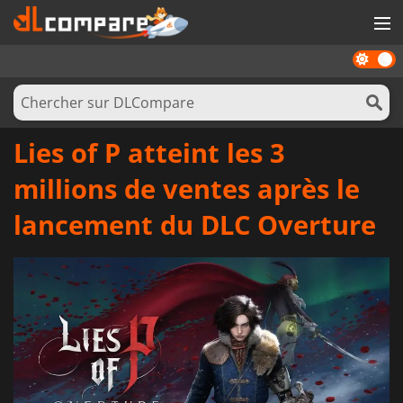
Dark
JEUX
mode
CARTES PRÉPAYÉES
LOGICIELS
Lies of P atteint les 3
CONCOURS
millions de ventes après le
MATÉRIEL
lancement du DLC Overture
NEWS