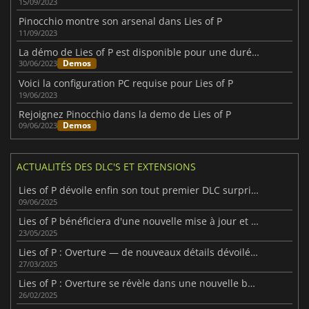
15/09/2023
Pinocchio montre son arsenal dans Lies of P
11/09/2023
La démo de Lies of P est disponible pour une durée indéterminée.
Demos
30/06/2023
Voici la configuration PC requise pour Lies of P
19/06/2023
Rejoignez Pinocchio dans la demo de Lies of P
Demos
09/06/2023
ACTUALITÉS DES DLC'S ET EXTENSIONS
Lies of P dévoile enfin son tout premier DLC surprise !
09/06/2025
Lies of P bénéficiera d'une nouvelle mise à jour et de son DLC plus tard dans l'année.
23/05/2025
Lies of P : Overture — de nouveaux détails dévoilés sur le DLC à venir
27/03/2025
Lies of P : Overture se révèle dans une nouvelle bande-annonce captivante
26/02/2025