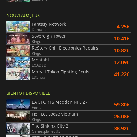
NOUVEAUX JEUX
Fantasy Network
4.25€
Difmark
Sovereign Tower
10.41€
Kinguin
ReStory Chill Electronics Repairs
10.82€
Kinguin
Montabi
12.09€
LOADED
Marvel Tokon Fighting Souls
41.22€
LDShop
BIENTÔT DISPONIBLE
EA SPORTS Madden NFL 27
59.80€
Eneba
Hell Let Loose Vietnam
26.08€
Kinguin
The Sinking City 2
38.92€
Gamesplanet US