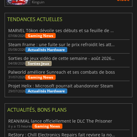
Kinguin
TENDANCES ACTUELLES
MARVEL Tōkon dévoile ses débuts et sa feuille de route
Gaming News
07/08/2026
Steam Frame : une fuite sur le prix refroidit les attentes VR
Actualités Hardware
05/08/2026
Sorties de jeux vidéo de cette semaine - août 2026 (semaine 32)
Sorties Jeux
04/08/2026
Palworld améliore Sunreach et ses combats de boss
Gaming News
31/07/2026
Projet Helix : Microsoft pourrait abandonner Steam
Actualités Hardware
29/07/2026
ACTUALITÉS, BONS PLANS
REANIMAL lance officiellement le DLC The Prisoner
Gaming News
il y a 15 heures
ReStory : Chill Electronics Repairs fait revivre la nostalgie des années 2000