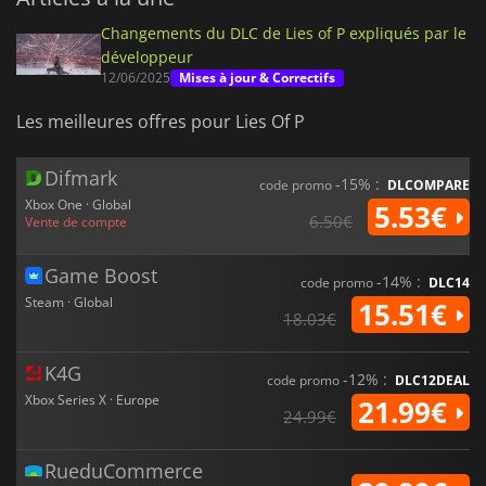
Changements du DLC de Lies of P expliqués par le
développeur
12/06/2025
Mises à jour & Correctifs
Les meilleures offres pour Lies Of P
Difmark
-15% :
code promo
DLCOMPARE
Xbox One · Global
5.53€
6.50€
Vente de compte
Game Boost
-14% :
code promo
DLC14
Steam · Global
15.51€
18.03€
K4G
-12% :
code promo
DLC12DEAL
Xbox Series X · Europe
21.99€
24.99€
RueduCommerce