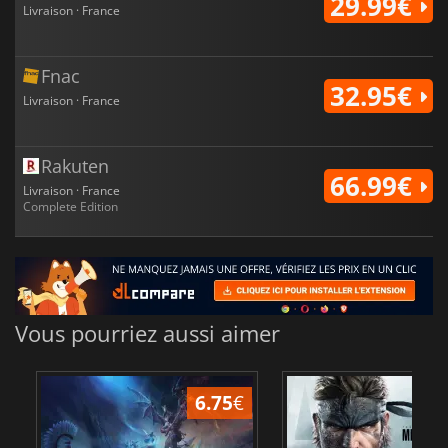
29.99€
Livraison · France
Fnac
32.95€
Livraison · France
Rakuten
66.99€
Livraison · France
Complete Edition
Vous pourriez aussi aimer
17.94
€
1