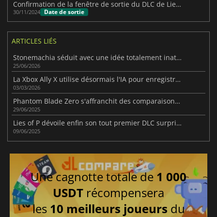
Confirmation de la fenêtre de sortie du DLC de Lies of P
Date de sortie
30/11/2024
ARTICLES LIÉS
Stonemachia séduit avec une idée totalement inattendue
25/06/2026
La Xbox Ally X utilise désormais l'IA pour enregistrer les matchs et créer automatiquement les meilleurs moments de la partie.
03/03/2026
Phantom Blade Zero s'affranchit des comparaisons avec Soulslike
29/06/2025
Lies of P dévoile enfin son tout premier DLC surprise !
09/06/2025
Une cagnotte totale de
1 000
USDT
récompensera
les
10 meilleurs joueurs
du