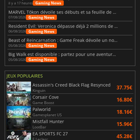
Gaming News
il y a 17 heures
MARVEL Tōkon dévoile ses débuts et sa feuille de route
Gaming News
07/08/2026
Resident Evil: Veronica dépasse déjà 2 millions de wishlists
Gaming News
06/08/2026
Beast of Reincarnation : Game Freak dévoile un nouveau pari
Gaming News
05/08/2026
Big Walk est disponible : partez pour une aventure entre amis
Gaming News
05/08/2026
JEUX POPULAIRES
Assassin's Creed Black Flag Resynced
37.75€
Kinguin
Corsair Cove
16.80€
Game Boost
Palworld
18.16€
Gamesplanet US
Mistfall Hunter
15.96€
LootBar
EA SPORTS FC 27
45.28€
E.Leclerc