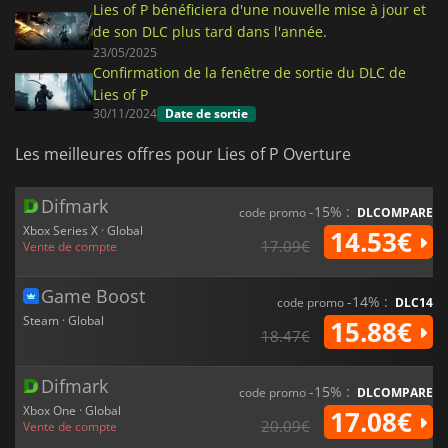
Lies of P bénéficiera d'une nouvelle mise à jour et
de son DLC plus tard dans l'année.
23/05/2025
Confirmation de la fenêtre de sortie du DLC de
Lies of P
30/11/2024
Date de sortie
Les meilleures offres pour Lies of P Overture
Difmark
-15% :
code promo
DLCOMPARE
Xbox Series X · Global
14.53€
17.09€
Vente de compte
Game Boost
-14% :
code promo
DLC14
Steam · Global
15.88€
18.47€
Difmark
-15% :
code promo
DLCOMPARE
Xbox One · Global
17.08€
20.09€
Vente de compte