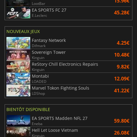
15.96€
LootBar
EA SPORTS FC 27
45.28€
E.Leclerc
NOUVEAUX JEUX
Fantasy Network
4.25€
Difmark
Sovereign Tower
10.48€
Kinguin
ReStory Chill Electronics Repairs
9.82€
Kinguin
Montabi
12.09€
LOADED
Marvel Tokon Fighting Souls
41.22€
LDShop
BIENTÔT DISPONIBLE
EA SPORTS Madden NFL 27
59.80€
Eneba
Hell Let Loose Vietnam
26.08€
Kinguin