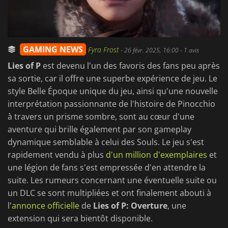
GAMING NEWS
Fyra Frost
-
26 févr. 2025, 16:00
- 1 avis
Lies of P
est devenu l'un des favoris des fans peu après
sa sortie, car il offre une superbe expérience de jeu. Le
style Belle Époque unique du jeu, ainsi qu'une nouvelle
interprétation passionnante de l'histoire de Pinocchio
à travers un prisme sombre, sont au cœur d'une
aventure qui brille également par son gameplay
dynamique semblable à celui des Souls. Le jeu s'est
rapidement vendu à plus
d'un million d'exemplaires
et
une légion de fans s'est empressée d'en attendre la
suite. Les rumeurs concernant une éventuelle suite ou
un DLC se sont multipliées et ont finalement abouti à
l'
annonce officielle
de
Lies of P: Overture
, une
extension qui sera bientôt disponible.