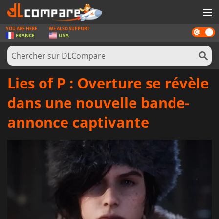
YOU ARE HERE
WE ALSO SUPPORT
Dark
JEUX
FRANCE
USA
mode
CARTES PRÉPAYÉES
LOGICIELS
Lies of P : Overture se révèle
CONCOURS
dans une nouvelle bande-
MATÉRIEL
annonce captivante
NEWS
SE CONNECTER OU S'INSCRIRE