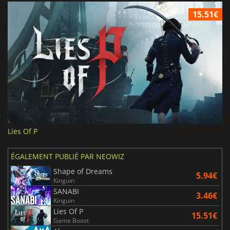
15.51€
Lies Of P
ÉGALEMENT PUBLIÉ PAR NEOWIZ
Shape of Dreams
5.94€
Kinguin
SANABI
3.46€
Kinguin
Lies Of P
15.51€
Game Boost