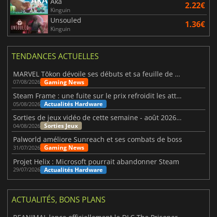
Aka
2.22€
Kinguin
Unsouled
1.36€
Kinguin
TENDANCES ACTUELLES
MARVEL Tōkon dévoile ses débuts et sa feuille de route
Gaming News
07/08/2026
Steam Frame : une fuite sur le prix refroidit les attentes VR
Actualités Hardware
05/08/2026
Sorties de jeux vidéo de cette semaine - août 2026 (semaine 32)
Sorties Jeux
04/08/2026
Palworld améliore Sunreach et ses combats de boss
Gaming News
31/07/2026
Projet Helix : Microsoft pourrait abandonner Steam
Actualités Hardware
29/07/2026
ACTUALITÉS, BONS PLANS