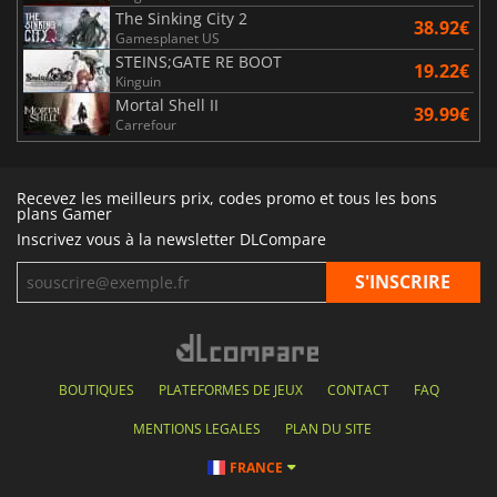
The Sinking City 2
38.92€
Gamesplanet US
STEINS;GATE RE BOOT
19.22€
Kinguin
Mortal Shell II
39.99€
Carrefour
Recevez les meilleurs prix, codes promo et tous les bons
plans Gamer
Inscrivez vous à la newsletter DLCompare
BOUTIQUES
PLATEFORMES DE JEUX
CONTACT
FAQ
MENTIONS LEGALES
PLAN DU SITE
FRANCE