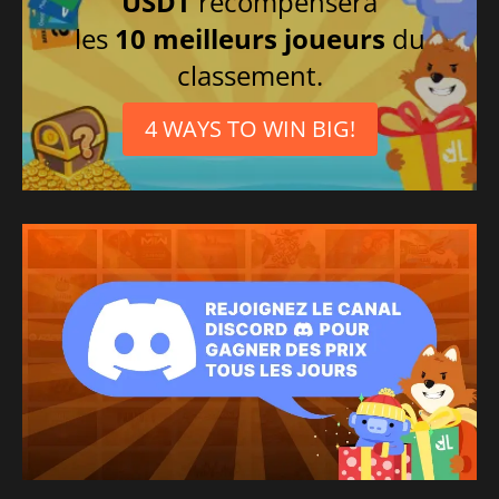
USDT
récompensera
les
10 meilleurs joueurs
du
classement.
4 WAYS TO WIN BIG!