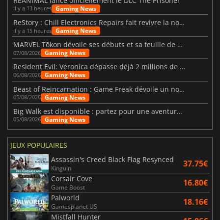
REANIMAL lance officiellement le DLC The Prisoner
Gaming News
il y a 13 heures
ReStory : Chill Electronics Repairs fait revivre la nostalgie des années 2000
Gaming News
il y a 15 heures
MARVEL Tōkon dévoile ses débuts et sa feuille de route
Gaming News
07/08/2026
Resident Evil: Veronica dépasse déjà 2 millions de wishlists
Gaming News
06/08/2026
Beast of Reincarnation : Game Freak dévoile un nouveau pari
Gaming News
05/08/2026
Big Walk est disponible : partez pour une aventure entre amis
Gaming News
05/08/2026
JEUX POPULAIRES
Assassin's Creed Black Flag Resynced
37.75€
Kinguin
Corsair Cove
16.80€
Game Boost
Palworld
18.16€
Gamesplanet US
Mistfall Hunter