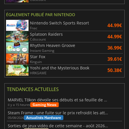
ÉGALEMENT PUBLIÉ PAR NINTENDO
Nintendo Switch Sports Resort
44.99€
Fnac
Splatoon Raiders
44.99€
Cdiscount
Rhythm Heaven Groove
36.99€
Instant Gaming
Star Fox
39.61€
Kinguin
Yoshi and the Mysterious Book
50.38€
HRKGAME
TENDANCES ACTUELLES
MARVEL Tōkon dévoile ses débuts et sa feuille de route
Gaming News
il y a 15 heures
Steam Frame : une fuite sur le prix refroidit les attentes VR
Actualités Hardware
05/08/2026
Sorties de jeux vidéo de cette semaine - août 2026 (semaine 32)