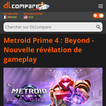
YOU ARE HERE
WE ALSO SUPPORT
Dark
JEUX
FRANCE
USA
mode
CARTES PRÉPAYÉES
LOGICIELS
Metroid Prime 4 : Beyond -
CONCOURS
Nouvelle révélation de
MATÉRIEL
gameplay
NEWS
SE CONNECTER OU S'INSCRIRE