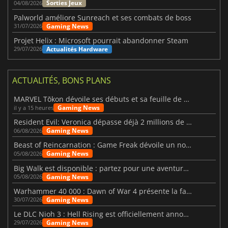
Sorties Jeux
04/08/2026
Palworld améliore Sunreach et ses combats de boss
Gaming News
31/07/2026
Projet Helix : Microsoft pourrait abandonner Steam
Actualités Hardware
29/07/2026
ACTUALITÉS, BONS PLANS
MARVEL Tōkon dévoile ses débuts et sa feuille de route
Gaming News
il y a 15 heures
Resident Evil: Veronica dépasse déjà 2 millions de wishlists
Gaming News
06/08/2026
Beast of Reincarnation : Game Freak dévoile un nouveau pari
Gaming News
05/08/2026
Big Walk est disponible : partez pour une aventure entre amis
Gaming News
05/08/2026
Warhammer 40 000 : Dawn of War 4 présente la faction des Nécrons
Gaming News
30/07/2026
Le DLC Nioh 3 : Hell Rising est officiellement annoncé
Gaming News
29/07/2026