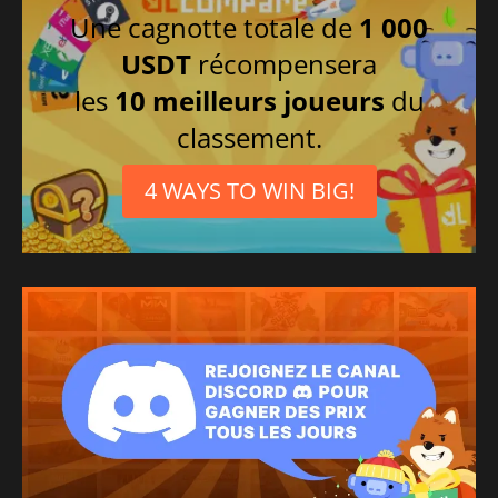
Une cagnotte totale de
1 000
USDT
récompensera
les
10 meilleurs joueurs
du
classement.
4 WAYS TO WIN BIG!