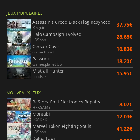
JEUX POPULAIRES
Assassin's Creed Black Flag Resynced
37.75€
Kinguin
Halo Campaign Evolved
28.68€
LDShop
Corsair Cove
16.80€
Game Boost
Palworld
18.20€
Gamesplanet US
Mistfall Hunter
15.95€
LootBar
NOUVEAUX JEUX
ReStory Chill Electronics Repairs
8.02€
HRKGAME
Montabi
12.09€
LOADED
Marvel Tokon Fighting Souls
41.22€
LDShop
Doloc Town