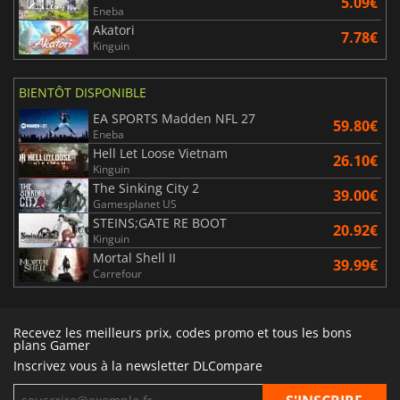
5.09€
Eneba
Akatori
7.78€
Kinguin
BIENTÔT DISPONIBLE
EA SPORTS Madden NFL 27
59.80€
Eneba
Hell Let Loose Vietnam
26.10€
Kinguin
The Sinking City 2
39.00€
Gamesplanet US
STEINS;GATE RE BOOT
20.92€
Kinguin
Mortal Shell II
39.99€
Carrefour
Recevez les meilleurs prix, codes promo et tous les bons
plans Gamer
Inscrivez vous à la newsletter DLCompare