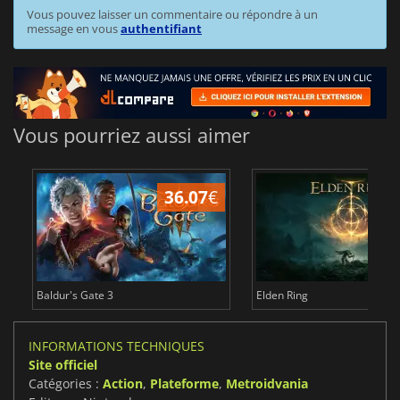
Vous pouvez laisser un commentaire ou répondre à un
message en vous
authentifiant
Vous pourriez aussi aimer
36.07
€
2
Baldur's Gate 3
Elden Ring
INFORMATIONS TECHNIQUES
Site officiel
Catégories :
Action
,
Plateforme
,
Metroidvania