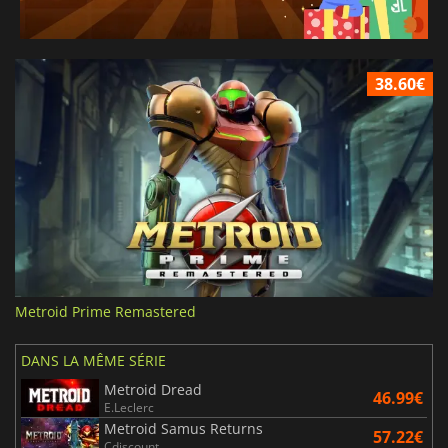
38.60€
Metroid Prime Remastered
DANS LA MÊME SÉRIE
Metroid Dread
46.99€
E.Leclerc
Metroid Samus Returns
57.22€
Cdiscount